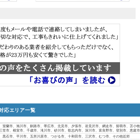
対応エリア一覧
、室蘭市、旭川市、釧路市、帯広市、北見市、夕張市、岩見沢市、網走市、留萌市、苫小牧
三笠市、根室市、千歳市、滝川市、砂川市、歌志内市、深川市、富良野市、登別市、恵庭市
、黒石市、平川市、五所川原市、つがる市、十和田市、三沢市、むつ市、その他近郊