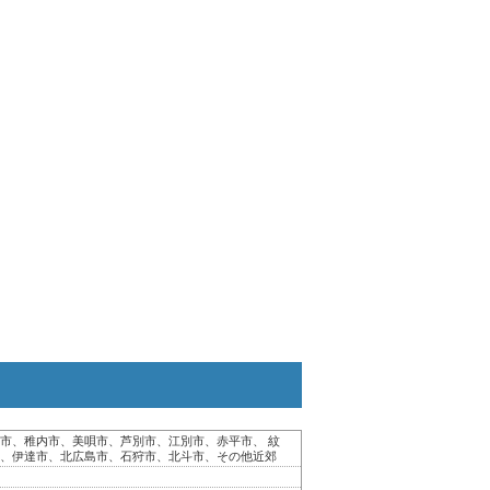
市、稚内市、美唄市、芦別市、江別市、赤平市、 紋
、伊達市、北広島市、石狩市、北斗市、その他近郊