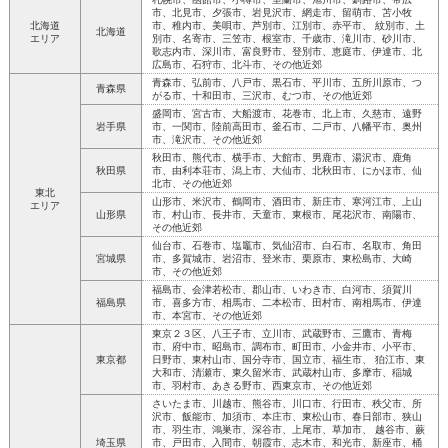
市、北見市、夕張市、岩見沢市、網走市、留萌市、苫小牧
北海道
市、稚内市、美唄市、芦別市、江別市、赤平市、 紋別市、土
北海道
エリア
別市、名寄市、三笠市、根室市、千歳市、滝川市、砂川市、
歌志内市、深川市、富良野市、登別市、恵庭市、伊達市、北
広島市、石狩市、北斗市、その他近郊
青森市、弘前市、八戸市、黒石市、平川市、五所川原市、つ
青森県
がる市、十和田市、三沢市、むつ市、その他近郊
盛岡市、宮古市、大船渡市、花巻市、北上市、久慈市、遠野
岩手県
市、一関市、陸前高田市、釜石市、二戸市、八幡平市、奥州
市、滝沢市、その他近郊
秋田市、熊代市、横手市、大館市、男鹿市、湯沢市、鹿角
秋田県
市、由利本荘市、潟上市、大仙市、北秋田市、にかほ市、仙
北市、その他近郊
東北
山形市、米沢市、鶴岡市、酒田市、新庄市、寒河江市、上山
エリア
山形県
市、村山市、長井市、天童市、東根市、尾花沢市、南陽市、
その他近郊
仙台市、石巻市、塩竈市、気仙沼市、白石市、名取市、角田
宮城県
市、多賀城市、岩沼市、登米市、栗原市、東松島市、大崎
市、その他近郊
福島市、会津若松市、郡山市、いわき市、白河市、須賀川
福島県
市、喜多方市、相馬市、二本松市、田村市、南相馬市、伊達
市、本宮市、その他近郊
東京２３区、八王子市、立川市、武蔵野市、三鷹市、青梅
市、府中市、昭島市、調布市、町田市、小金井市、小平市、
東京都
日野市、東村山市、国分寺市、国立市、福生市、 狛江市、東
大和市、清瀬市、東久留米市、武蔵村山市、多摩市、稲城
市、羽村市、あきる野市、西東京市、その他近郊
さいたま市、川越市、熊谷市、川口市、行田市、秩父市、所
沢市、飯能市、加須市、本庄市、東松山市、春日部市、狭山
市、羽生市、鴻巣市、深谷市、上尾市、草加市、 越谷市、蕨
埼玉県
市、戸田市、入間市、朝霞市、志木市、和光市、新座市、桶