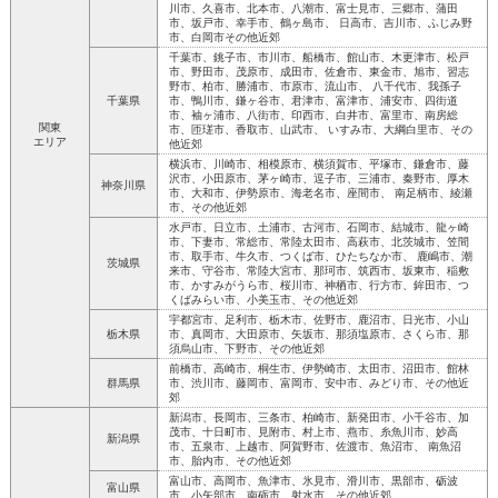
川市、久喜市、北本市、八潮市、富士見市、三郷市、蒲田
市、坂戸市、幸手市、鶴ヶ島市、 日高市、吉川市、ふじみ野
市、白岡市その他近郊
千葉市、銚子市、市川市、船橋市、館山市、木更津市、松戸
市、野田市、茂原市、成田市、佐倉市、東金市、旭市、習志
野市、柏市、勝浦市、市原市、流山市、 八千代市、我孫子
千葉県
市、鴨川市、鎌ヶ谷市、君津市、富津市、浦安市、四街道
市、袖ヶ浦市、八街市、印西市、白井市、富里市、南房総
関東
市、匝瑳市、香取市、山武市、 いすみ市、大綱白里市、その
エリア
他近郊
横浜市、川崎市、相模原市、横須賀市、平塚市、鎌倉市、藤
沢市、小田原市、茅ヶ崎市、逗子市、三浦市、秦野市、厚木
神奈川県
市、大和市、伊勢原市、海老名市、座間市、 南足柄市、綾瀬
市、その他近郊
水戸市、日立市、土浦市、古河市、石岡市、結城市、龍ヶ崎
市、下妻市、常総市、常陸太田市、高萩市、北茨城市、笠間
市、取手市、牛久市、つくば市、ひたちなか市、 鹿嶋市、潮
茨城県
来市、守谷市、常陸大宮市、那珂市、筑西市、坂東市、稲敷
市、かすみがうら市、桜川市、神栖市、行方市、鉾田市、つ
くばみらい市、小美玉市、その他近郊
宇都宮市、足利市、栃木市、佐野市、鹿沼市、日光市、小山
栃木県
市、真岡市、大田原市、矢坂市、那須塩原市、さくら市、那
須烏山市、下野市、その他近郊
前橋市、高崎市、桐生市、伊勢崎市、太田市、沼田市、館林
群馬県
市、渋川市、藤岡市、富岡市、安中市、みどり市、その他近
郊
新潟市、長岡市、三条市、柏崎市、新発田市、小千谷市、加
茂市、十日町市、見附市、村上市、燕市、糸魚川市、妙高
新潟県
市、五泉市、上越市、阿賀野市、佐渡市、魚沼市、 南魚沼
市、胎内市、その他近郊
富山市、高岡市、魚津市、氷見市、滑川市、黒部市、砺波
富山県
市、小矢部市、南砺市、射水市、その他近郊