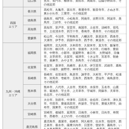
山口県
光市、長門市、柳井市、美祢市、周南市、山陽小野田市、そ
の他近郊
高松市、丸亀市、坂出市、善通寺市、観音寺市、さぬき市、
香川県
東かがわ市、三豊市、その他近郊
徳島市、鳴門市、小松島市、阿南市、吉野川市、阿波市、美
徳島県
馬市、三好市、その他近郊
四国
エリア
高知市、室戸市、安芸市、南国市、土佐市、須崎市、宿毛
高知県
市、土佐清水市、四万十市、香南市、香美市、その他近郊
松山市、今治市、宇和島市、八幡浜市、新居浜市、西条市、
愛媛県
大洲市、伊予市、四国中央市、西予市、東温市、その他近郊
福岡市、北九州市、大牟田市、久留米市、直方市、飯塚市、
田川市、柳川市、八女市、筑後市、大川市、行橋市、豊前
福岡県
市、中野市、小郡市、筑紫野市、春日市、 大野城市、宗像
市、太宰府市、古賀市、福津市、うきは市、宮若市、朝倉
市、嘉麻市、みやま市、糸島市、その他近郊
佐賀市、唐津市、烏栖市、多久市、伊万里市、武雄市、鹿島
佐賀県
市、小城市、嬉野市、神埼市、その他近郊
長崎市、佐世保市、島原市、諫早市、大村市、平戸市、松浦
長崎県
市、対馬市、壱岐市、五島市、西海市、雲仙市、南島原市、
その他近郊
熊本市、八代市、人吉市、荒尾市、水俣市、玉名市、山鹿
熊本県
市、菊池市、宇土市、上天草市、宇城市、阿蘇市、天草市、
九州・沖縄
合志市、その他近郊
エリア
大分市、別府市、中津市、日田市、佐伯市、臼杵市、津久見
大分県
市、竹田市、豊後高田市、杵築市、宇佐市、豊後大野市、由
布市、国東市、その他近郊
宮崎市、都城市、延岡市、日南市、小林市、日向市、串間
宮崎県
市、西都市、えびの市、その他近郊
鹿児島市、鹿屋市、枕崎市、阿久根市、出水市、指宿市、西
之表市、垂水市、薩摩川内市、日置市、曽於市、霧島市、い
鹿児島県
ちき串木野市、南さつま市、志布志市、 奄美市、南九州市、