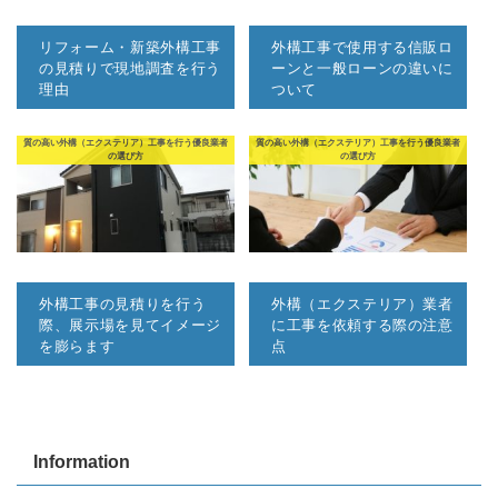
リフォーム・新築外構工事
外構工事で使用する信販ロ
の見積りで現地調査を行う
ーンと一般ローンの違いに
理由
ついて
質の高い外構（エクステリア）工事を行う優良業者
質の高い外構（エクステリア）工事を行う優良業者
の選び方
の選び方
外構工事の見積りを行う
外構（エクステリア）業者
際、展示場を見てイメージ
に工事を依頼する際の注意
を膨らます
点
Information