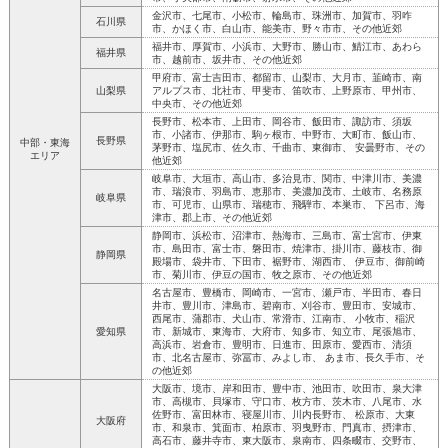
金沢市、七尾市、小松市、輪島市、珠洲市、加賀市、羽咋
石川県
市、かほく市、白山市、能美市、野々市市、その他近郊
福井市、厚賀市、小浜市、大野市、勝山市、鯖江市、あわら
福井県
市、越前市、坂井市、その他近郊
甲府市、富士吉田市、都留市、山梨市、大月市、韮崎市、南
山梨県
アルプス市、北社市、甲斐市、笛吹市、上野原市、甲州市、
中央市、その他近郊
長野市、松本市、上田市、岡谷市、飯田市、諏訪市、須坂
市、小諸市、伊那市、駒ヶ根市、中野市、大町市、飯山市、
長野県
中部・東海
茅野市、塩尻市、佐久市、千曲市、東御市、 安曇野市、その
エリア
他近郊
岐阜市、大垣市、高山市、多治見市、関市、中津川市、美濃
市、瑞浪市、羽島市、恵那市、美濃加茂市、土岐市、名務原
岐阜県
市、可児市、山県市、瑞穂市、飛騨市、本巣市、 下呂市、海
津市、郡上市、その他近郊
静岡市、浜松市、沼津市、熱海市、三島市、富士宮市、伊東
市、島田市、富士市、磐田市、焼津市、掛川市、藤枝市、御
静岡県
殿場市、袋井市、下田市、裾野市、湖西市、 伊豆市、御前崎
市、菊川市、伊豆の国市、牧之原市、その他近郊
名古屋市、豊橋市、岡崎市、一宮市、瀬戸市、半田市、春日
井市、豊川市、津島市、碧南市、刈谷市、豊田市、安城市、
西尾市、蒲郡市、犬山市、常滑市、江南市、 小牧市、稲沢
愛知県
市、新城市、東海市、大府市、知多市、知立市、尾張旭市、
高浜市、岩倉市、豊明市、日進市、田原市、愛西市、清須
市、北名古屋市、弥冨市、みよし市、 あま市、長久手市、そ
の他近郊
大阪市、境市、岸和田市、豊中市、池田市、吹田市、泉大津
市、高槻市、貝塚市、守口市、枚方市、茨木市、八尾市、水
佐野市、富田林市、寝屋川市、川内長野市、 松原市、大東
大阪府
市、和泉市、箕面市、柏原市、羽曳野市、門真市、摂津市、
高石市、藤井寺市、東大阪市、泉南市、四条畷市、交野市、