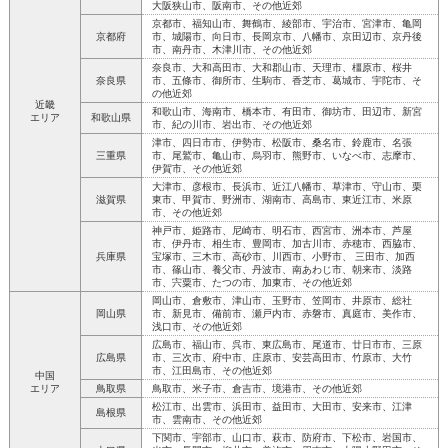
大阪狭山市、阪南市、その他近郊
京都市、福知山市、舞鶴市、綾部市、宇治市、宮津市、亀岡
京都府
市、城陽市、向日市、長岡京市、八幡市、京田辺市、京丹後
市、南丹市、木津川市、その他近郊
奈良市、大和高田市、大和郡山市、天理市、橿原市、桜井
奈良県
市、五條市、御所市、生駒市、香芝市、葛城市、宇陀市、そ
の他近郊
近畿
和歌山市、海南市、橋本市、有田市、御坊市、田辺市、新宮
エリア
和歌山県
市、紀の川市、岩出市、その他近郊
津市、四日市市、伊勢市、松阪市、桑名市、鈴鹿市、名張
三重県
市、尾鷲市、亀山市、烏羽市、熊野市、いなべ市、志摩市、
伊賀市、その他近郊
大津市、彦根市、長浜市、近江八幡市、草津市、守山市、栗
滋賀県
東市、甲賀市、野洲市、湖南市、高島市、東近江市、米原
市、その他近郊
神戸市、姫路市、尼崎市、明石市、西宮市、洲本市、芦屋
市、伊丹市、相生市、豊岡市、加古川市、赤穂市、西脇市、
兵庫県
宝塚市、三木市、高砂市、川西市、小野市、 三田市、加西
市、篠山市、養父市、丹波市、南あわじ市、朝来市、淡路
市、宍粟市、たつの市、加東市、その他近郊
岡山市、倉敷市、津山市、玉野市、笠岡市、井原市、総社
岡山県
市、新見市、備前市、瀬戸内市、赤磐市、真庭市、美作市、
浅口市、その他近郊
広島市、福山市、呉市、東広島市、尾道市、廿日市市、三原
広島県
市、三次市、府中市、庄原市、安芸高田市、竹原市、大竹
市、江田島市、その他近郊
中国
エリア
鳥取県
鳥取市、米子市、倉吉市、境港市、その他近郊
松江市、出雲市、浜田市、益田市、大田市、安来市、江津
島根県
市、雲南市、その他近郊
下関市、宇部市、山口市、萩市、防府市、下松市、岩国市、