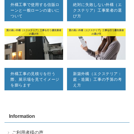
外構工事で使用する信販ロ
絶対に失敗しない外構（エ
ーンと一般ローンの違いに
クステリア）工事業者の選
ついて
び方
質の高い外構（エクステリア）工事を行う優良業者
質の高い外構（エクステリア）工事を行う優良業者
の選び方
の選び方
外構工事の見積りを行う
新築外構（エクステリア：
際、展示場を見てイメージ
庭・造園）工事の予算の考
を膨らます
え方
Information
ご利用者様の声