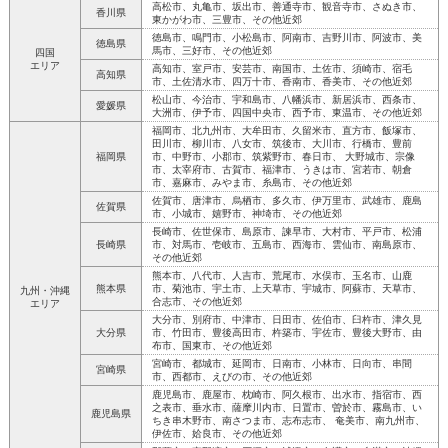
高松市、丸亀市、坂出市、善通寺市、観音寺市、さぬき市、
香川県
東かがわ市、三豊市、その他近郊
徳島市、鳴門市、小松島市、阿南市、吉野川市、阿波市、美
徳島県
馬市、三好市、その他近郊
四国
エリア
高知市、室戸市、安芸市、南国市、土佐市、須崎市、宿毛
高知県
市、土佐清水市、四万十市、香南市、香美市、その他近郊
松山市、今治市、宇和島市、八幡浜市、新居浜市、西条市、
愛媛県
大洲市、伊予市、四国中央市、西予市、東温市、その他近郊
福岡市、北九州市、大牟田市、久留米市、直方市、飯塚市、
田川市、柳川市、八女市、筑後市、大川市、行橋市、豊前
福岡県
市、中野市、小郡市、筑紫野市、春日市、 大野城市、宗像
市、太宰府市、古賀市、福津市、うきは市、宮若市、朝倉
市、嘉麻市、みやま市、糸島市、その他近郊
佐賀市、唐津市、烏栖市、多久市、伊万里市、武雄市、鹿島
佐賀県
市、小城市、嬉野市、神埼市、その他近郊
長崎市、佐世保市、島原市、諫早市、大村市、平戸市、松浦
長崎県
市、対馬市、壱岐市、五島市、西海市、雲仙市、南島原市、
その他近郊
熊本市、八代市、人吉市、荒尾市、水俣市、玉名市、山鹿
熊本県
市、菊池市、宇土市、上天草市、宇城市、阿蘇市、天草市、
九州・沖縄
合志市、その他近郊
エリア
大分市、別府市、中津市、日田市、佐伯市、臼杵市、津久見
大分県
市、竹田市、豊後高田市、杵築市、宇佐市、豊後大野市、由
布市、国東市、その他近郊
宮崎市、都城市、延岡市、日南市、小林市、日向市、串間
宮崎県
市、西都市、えびの市、その他近郊
鹿児島市、鹿屋市、枕崎市、阿久根市、出水市、指宿市、西
之表市、垂水市、薩摩川内市、日置市、曽於市、霧島市、い
鹿児島県
ちき串木野市、南さつま市、志布志市、 奄美市、南九州市、
伊佐市、姶良市、その他近郊