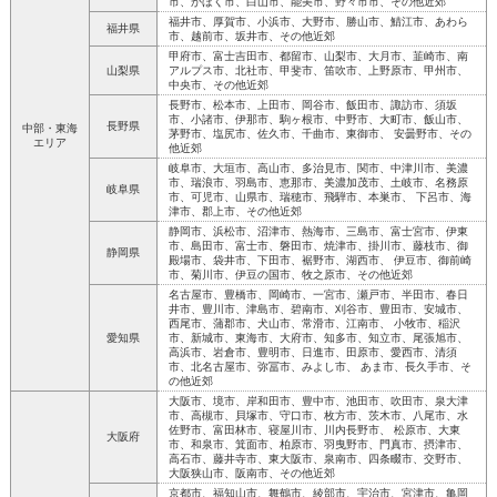
市、かほく市、白山市、能美市、野々市市、その他近郊
福井市、厚賀市、小浜市、大野市、勝山市、鯖江市、あわら
福井県
市、越前市、坂井市、その他近郊
甲府市、富士吉田市、都留市、山梨市、大月市、韮崎市、南
山梨県
アルプス市、北社市、甲斐市、笛吹市、上野原市、甲州市、
中央市、その他近郊
長野市、松本市、上田市、岡谷市、飯田市、諏訪市、須坂
市、小諸市、伊那市、駒ヶ根市、中野市、大町市、飯山市、
長野県
中部・東海
茅野市、塩尻市、佐久市、千曲市、東御市、 安曇野市、その
エリア
他近郊
岐阜市、大垣市、高山市、多治見市、関市、中津川市、美濃
市、瑞浪市、羽島市、恵那市、美濃加茂市、土岐市、名務原
岐阜県
市、可児市、山県市、瑞穂市、飛騨市、本巣市、 下呂市、海
津市、郡上市、その他近郊
静岡市、浜松市、沼津市、熱海市、三島市、富士宮市、伊東
市、島田市、富士市、磐田市、焼津市、掛川市、藤枝市、御
静岡県
殿場市、袋井市、下田市、裾野市、湖西市、 伊豆市、御前崎
市、菊川市、伊豆の国市、牧之原市、その他近郊
名古屋市、豊橋市、岡崎市、一宮市、瀬戸市、半田市、春日
井市、豊川市、津島市、碧南市、刈谷市、豊田市、安城市、
西尾市、蒲郡市、犬山市、常滑市、江南市、 小牧市、稲沢
愛知県
市、新城市、東海市、大府市、知多市、知立市、尾張旭市、
高浜市、岩倉市、豊明市、日進市、田原市、愛西市、清須
市、北名古屋市、弥冨市、みよし市、 あま市、長久手市、そ
の他近郊
大阪市、境市、岸和田市、豊中市、池田市、吹田市、泉大津
市、高槻市、貝塚市、守口市、枚方市、茨木市、八尾市、水
佐野市、富田林市、寝屋川市、川内長野市、 松原市、大東
大阪府
市、和泉市、箕面市、柏原市、羽曳野市、門真市、摂津市、
高石市、藤井寺市、東大阪市、泉南市、四条畷市、交野市、
大阪狭山市、阪南市、その他近郊
京都市、福知山市、舞鶴市、綾部市、宇治市、宮津市、亀岡