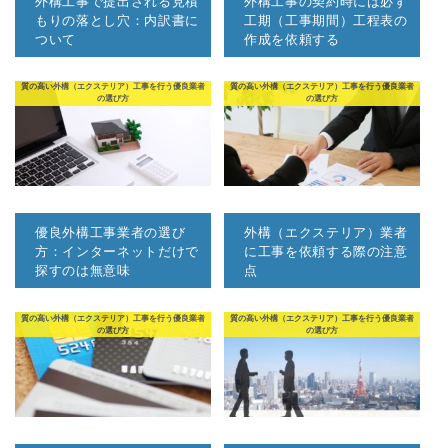
外構工事で提出される見積
外構工事の契約時には必ず
もりの落とし穴：内訳書に
工期（工事期間）工程表の
ついて
作成を依頼する
質の高い外構（エクステリア）工事を行う優良業者
質の高い外構（エクステリア）工事を行う優良業者
の選び方
の選び方
優良外構工事業者の選び
外構（エクステリア）業者
方：インターネットだけで
に工事を依頼する際の注意
探すのは無意味
点
質の高い外構（エクステリア）工事を行う優良業者
質の高い外構（エクステリア）工事を行う優良業者
の選び方
の選び方