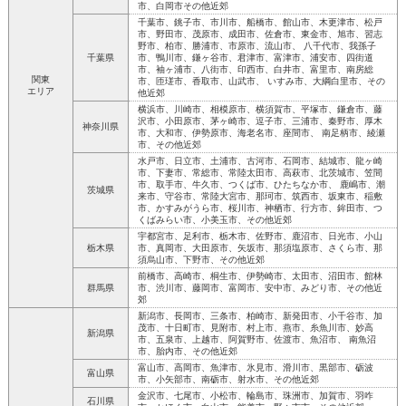
市、白岡市その他近郊
千葉市、銚子市、市川市、船橋市、館山市、木更津市、松戸
市、野田市、茂原市、成田市、佐倉市、東金市、旭市、習志
野市、柏市、勝浦市、市原市、流山市、 八千代市、我孫子
千葉県
市、鴨川市、鎌ヶ谷市、君津市、富津市、浦安市、四街道
市、袖ヶ浦市、八街市、印西市、白井市、富里市、南房総
関東
市、匝瑳市、香取市、山武市、 いすみ市、大綱白里市、その
エリア
他近郊
横浜市、川崎市、相模原市、横須賀市、平塚市、鎌倉市、藤
沢市、小田原市、茅ヶ崎市、逗子市、三浦市、秦野市、厚木
神奈川県
市、大和市、伊勢原市、海老名市、座間市、 南足柄市、綾瀬
市、その他近郊
水戸市、日立市、土浦市、古河市、石岡市、結城市、龍ヶ崎
市、下妻市、常総市、常陸太田市、高萩市、北茨城市、笠間
市、取手市、牛久市、つくば市、ひたちなか市、 鹿嶋市、潮
茨城県
来市、守谷市、常陸大宮市、那珂市、筑西市、坂東市、稲敷
市、かすみがうら市、桜川市、神栖市、行方市、鉾田市、つ
くばみらい市、小美玉市、その他近郊
宇都宮市、足利市、栃木市、佐野市、鹿沼市、日光市、小山
栃木県
市、真岡市、大田原市、矢坂市、那須塩原市、さくら市、那
須烏山市、下野市、その他近郊
前橋市、高崎市、桐生市、伊勢崎市、太田市、沼田市、館林
群馬県
市、渋川市、藤岡市、富岡市、安中市、みどり市、その他近
郊
新潟市、長岡市、三条市、柏崎市、新発田市、小千谷市、加
茂市、十日町市、見附市、村上市、燕市、糸魚川市、妙高
新潟県
市、五泉市、上越市、阿賀野市、佐渡市、魚沼市、 南魚沼
市、胎内市、その他近郊
富山市、高岡市、魚津市、氷見市、滑川市、黒部市、砺波
富山県
市、小矢部市、南砺市、射水市、その他近郊
金沢市、七尾市、小松市、輪島市、珠洲市、加賀市、羽咋
石川県