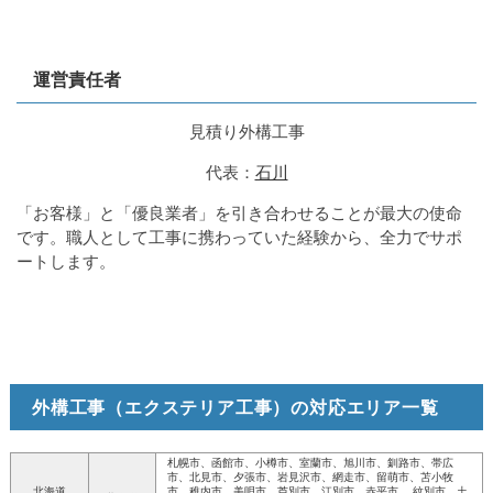
運営責任者
見積り外構工事
代表：
石川
「お客様」と「優良業者」を引き合わせることが最大の使命
です。職人として工事に携わっていた経験から、全力でサポ
ートします。
外構工事（エクステリア工事）の対応エリア一覧
札幌市、函館市、小樽市、室蘭市、旭川市、釧路市、帯広
市、北見市、夕張市、岩見沢市、網走市、留萌市、苫小牧
北海道
市、稚内市、美唄市、芦別市、江別市、赤平市、 紋別市、土