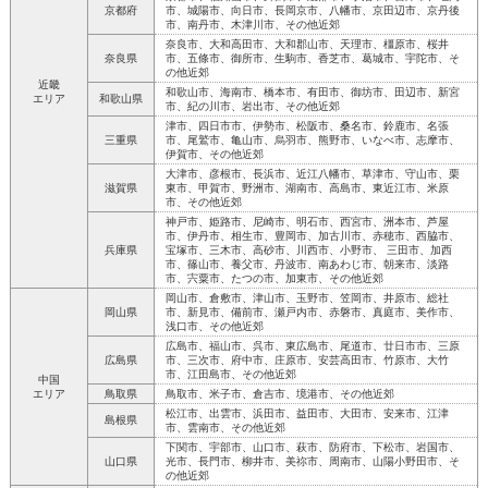
京都府
市、城陽市、向日市、長岡京市、八幡市、京田辺市、京丹後
市、南丹市、木津川市、その他近郊
奈良市、大和高田市、大和郡山市、天理市、橿原市、桜井
奈良県
市、五條市、御所市、生駒市、香芝市、葛城市、宇陀市、そ
の他近郊
近畿
和歌山市、海南市、橋本市、有田市、御坊市、田辺市、新宮
エリア
和歌山県
市、紀の川市、岩出市、その他近郊
津市、四日市市、伊勢市、松阪市、桑名市、鈴鹿市、名張
三重県
市、尾鷲市、亀山市、烏羽市、熊野市、いなべ市、志摩市、
伊賀市、その他近郊
大津市、彦根市、長浜市、近江八幡市、草津市、守山市、栗
滋賀県
東市、甲賀市、野洲市、湖南市、高島市、東近江市、米原
市、その他近郊
神戸市、姫路市、尼崎市、明石市、西宮市、洲本市、芦屋
市、伊丹市、相生市、豊岡市、加古川市、赤穂市、西脇市、
兵庫県
宝塚市、三木市、高砂市、川西市、小野市、 三田市、加西
市、篠山市、養父市、丹波市、南あわじ市、朝来市、淡路
市、宍粟市、たつの市、加東市、その他近郊
岡山市、倉敷市、津山市、玉野市、笠岡市、井原市、総社
岡山県
市、新見市、備前市、瀬戸内市、赤磐市、真庭市、美作市、
浅口市、その他近郊
広島市、福山市、呉市、東広島市、尾道市、廿日市市、三原
広島県
市、三次市、府中市、庄原市、安芸高田市、竹原市、大竹
市、江田島市、その他近郊
中国
エリア
鳥取県
鳥取市、米子市、倉吉市、境港市、その他近郊
松江市、出雲市、浜田市、益田市、大田市、安来市、江津
島根県
市、雲南市、その他近郊
下関市、宇部市、山口市、萩市、防府市、下松市、岩国市、
山口県
光市、長門市、柳井市、美祢市、周南市、山陽小野田市、そ
の他近郊