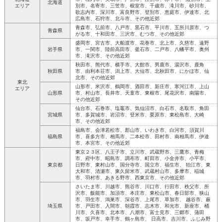
北海道
エリア
別市、名寄市、三笠市、根室市、千歳市、滝川市、砂川市、
歌志内市、深川市、富良野市、登別市、恵庭市、伊達市、北
広島市、石狩市、北斗市、その他近郊
青森市、弘前市、八戸市、黒石市、平川市、五所川原市、つ
青森県
がる市、十和田市、三沢市、むつ市、その他近郊
盛岡市、宮古市、大船渡市、花巻市、北上市、久慈市、遠野
岩手県
市、一関市、陸前高田市、釜石市、二戸市、八幡平市、奥州
市、滝沢市、その他近郊
秋田市、熊代市、横手市、大館市、男鹿市、湯沢市、鹿角
秋田県
市、由利本荘市、潟上市、大仙市、北秋田市、にかほ市、仙
北市、その他近郊
東北
山形市、米沢市、鶴岡市、酒田市、新庄市、寒河江市、上山
エリア
山形県
市、村山市、長井市、天童市、東根市、尾花沢市、南陽市、
その他近郊
仙台市、石巻市、塩竈市、気仙沼市、白石市、名取市、角田
宮城県
市、多賀城市、岩沼市、登米市、栗原市、東松島市、大崎
市、その他近郊
福島市、会津若松市、郡山市、いわき市、白河市、須賀川
福島県
市、喜多方市、相馬市、二本松市、田村市、南相馬市、伊達
市、本宮市、その他近郊
東京２３区、八王子市、立川市、武蔵野市、三鷹市、青梅
市、府中市、昭島市、調布市、町田市、小金井市、小平市、
東京都
日野市、東村山市、国分寺市、国立市、福生市、 狛江市、東
大和市、清瀬市、東久留米市、武蔵村山市、多摩市、稲城
市、羽村市、あきる野市、西東京市、その他近郊
さいたま市、川越市、熊谷市、川口市、行田市、秩父市、所
沢市、飯能市、加須市、本庄市、東松山市、春日部市、狭山
市、羽生市、鴻巣市、深谷市、上尾市、草加市、 越谷市、蕨
埼玉県
市、戸田市、入間市、朝霞市、志木市、和光市、新座市、桶
川市、久喜市、北本市、八潮市、富士見市、三郷市、蒲田
市、坂戸市、幸手市、鶴ヶ島市、 日高市、吉川市、ふじみ野