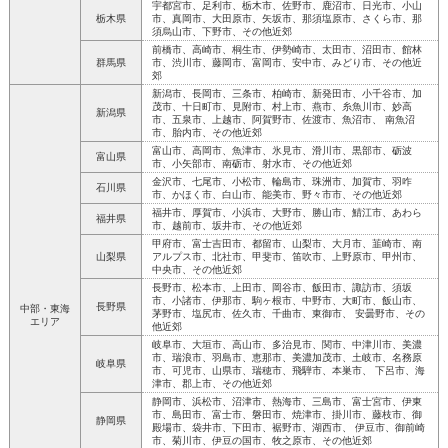
宇都宮市、足利市、栃木市、佐野市、鹿沼市、日光市、小山
栃木県
市、真岡市、大田原市、矢坂市、那須塩原市、さくら市、那
須烏山市、下野市、その他近郊
前橋市、高崎市、桐生市、伊勢崎市、太田市、沼田市、館林
群馬県
市、渋川市、藤岡市、富岡市、安中市、みどり市、その他近
郊
新潟市、長岡市、三条市、柏崎市、新発田市、小千谷市、加
茂市、十日町市、見附市、村上市、燕市、糸魚川市、妙高
新潟県
市、五泉市、上越市、阿賀野市、佐渡市、魚沼市、 南魚沼
市、胎内市、その他近郊
富山市、高岡市、魚津市、氷見市、滑川市、黒部市、砺波
富山県
市、小矢部市、南砺市、射水市、その他近郊
金沢市、七尾市、小松市、輪島市、珠洲市、加賀市、羽咋
石川県
市、かほく市、白山市、能美市、野々市市、その他近郊
福井市、厚賀市、小浜市、大野市、勝山市、鯖江市、あわら
福井県
市、越前市、坂井市、その他近郊
甲府市、富士吉田市、都留市、山梨市、大月市、韮崎市、南
山梨県
アルプス市、北社市、甲斐市、笛吹市、上野原市、甲州市、
中央市、その他近郊
長野市、松本市、上田市、岡谷市、飯田市、諏訪市、須坂
市、小諸市、伊那市、駒ヶ根市、中野市、大町市、飯山市、
長野県
中部・東海
茅野市、塩尻市、佐久市、千曲市、東御市、 安曇野市、その
エリア
他近郊
岐阜市、大垣市、高山市、多治見市、関市、中津川市、美濃
市、瑞浪市、羽島市、恵那市、美濃加茂市、土岐市、名務原
岐阜県
市、可児市、山県市、瑞穂市、飛騨市、本巣市、 下呂市、海
津市、郡上市、その他近郊
静岡市、浜松市、沼津市、熱海市、三島市、富士宮市、伊東
市、島田市、富士市、磐田市、焼津市、掛川市、藤枝市、御
静岡県
殿場市、袋井市、下田市、裾野市、湖西市、 伊豆市、御前崎
市、菊川市、伊豆の国市、牧之原市、その他近郊