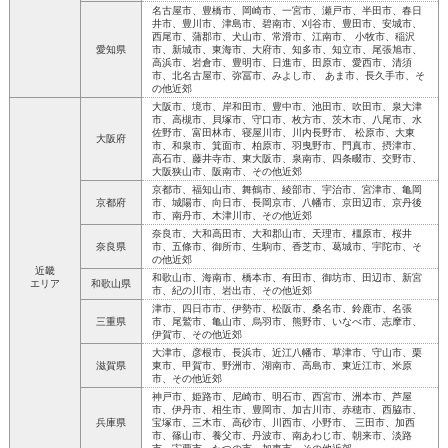
名古屋市、豊橋市、岡崎市、一宮市、瀬戸市、半田市、春日
井市、豊川市、津島市、碧南市、刈谷市、豊田市、安城市、
西尾市、蒲郡市、犬山市、常滑市、江南市、 小牧市、稲沢
愛知県
市、新城市、東海市、大府市、知多市、知立市、尾張旭市、
高浜市、岩倉市、豊明市、日進市、田原市、愛西市、清須
市、北名古屋市、弥冨市、みよし市、 あま市、長久手市、そ
の他近郊
大阪市、境市、岸和田市、豊中市、池田市、吹田市、泉大津
市、高槻市、貝塚市、守口市、枚方市、茨木市、八尾市、水
佐野市、富田林市、寝屋川市、川内長野市、 松原市、大東
大阪府
市、和泉市、箕面市、柏原市、羽曳野市、門真市、摂津市、
高石市、藤井寺市、東大阪市、泉南市、四条畷市、交野市、
大阪狭山市、阪南市、その他近郊
京都市、福知山市、舞鶴市、綾部市、宇治市、宮津市、亀岡
京都府
市、城陽市、向日市、長岡京市、八幡市、京田辺市、京丹後
市、南丹市、木津川市、その他近郊
奈良市、大和高田市、大和郡山市、天理市、橿原市、桜井
奈良県
市、五條市、御所市、生駒市、香芝市、葛城市、宇陀市、そ
の他近郊
近畿
和歌山市、海南市、橋本市、有田市、御坊市、田辺市、新宮
エリア
和歌山県
市、紀の川市、岩出市、その他近郊
津市、四日市市、伊勢市、松阪市、桑名市、鈴鹿市、名張
三重県
市、尾鷲市、亀山市、烏羽市、熊野市、いなべ市、志摩市、
伊賀市、その他近郊
大津市、彦根市、長浜市、近江八幡市、草津市、守山市、栗
滋賀県
東市、甲賀市、野洲市、湖南市、高島市、東近江市、米原
市、その他近郊
神戸市、姫路市、尼崎市、明石市、西宮市、洲本市、芦屋
市、伊丹市、相生市、豊岡市、加古川市、赤穂市、西脇市、
兵庫県
宝塚市、三木市、高砂市、川西市、小野市、 三田市、加西
市、篠山市、養父市、丹波市、南あわじ市、朝来市、淡路