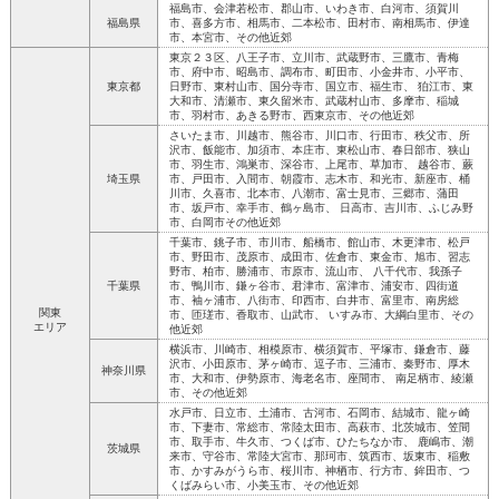
福島市、会津若松市、郡山市、いわき市、白河市、須賀川
福島県
市、喜多方市、相馬市、二本松市、田村市、南相馬市、伊達
市、本宮市、その他近郊
東京２３区、八王子市、立川市、武蔵野市、三鷹市、青梅
市、府中市、昭島市、調布市、町田市、小金井市、小平市、
東京都
日野市、東村山市、国分寺市、国立市、福生市、 狛江市、東
大和市、清瀬市、東久留米市、武蔵村山市、多摩市、稲城
市、羽村市、あきる野市、西東京市、その他近郊
さいたま市、川越市、熊谷市、川口市、行田市、秩父市、所
沢市、飯能市、加須市、本庄市、東松山市、春日部市、狭山
市、羽生市、鴻巣市、深谷市、上尾市、草加市、 越谷市、蕨
埼玉県
市、戸田市、入間市、朝霞市、志木市、和光市、新座市、桶
川市、久喜市、北本市、八潮市、富士見市、三郷市、蒲田
市、坂戸市、幸手市、鶴ヶ島市、 日高市、吉川市、ふじみ野
市、白岡市その他近郊
千葉市、銚子市、市川市、船橋市、館山市、木更津市、松戸
市、野田市、茂原市、成田市、佐倉市、東金市、旭市、習志
野市、柏市、勝浦市、市原市、流山市、 八千代市、我孫子
千葉県
市、鴨川市、鎌ヶ谷市、君津市、富津市、浦安市、四街道
市、袖ヶ浦市、八街市、印西市、白井市、富里市、南房総
関東
市、匝瑳市、香取市、山武市、 いすみ市、大綱白里市、その
エリア
他近郊
横浜市、川崎市、相模原市、横須賀市、平塚市、鎌倉市、藤
沢市、小田原市、茅ヶ崎市、逗子市、三浦市、秦野市、厚木
神奈川県
市、大和市、伊勢原市、海老名市、座間市、 南足柄市、綾瀬
市、その他近郊
水戸市、日立市、土浦市、古河市、石岡市、結城市、龍ヶ崎
市、下妻市、常総市、常陸太田市、高萩市、北茨城市、笠間
市、取手市、牛久市、つくば市、ひたちなか市、 鹿嶋市、潮
茨城県
来市、守谷市、常陸大宮市、那珂市、筑西市、坂東市、稲敷
市、かすみがうら市、桜川市、神栖市、行方市、鉾田市、つ
くばみらい市、小美玉市、その他近郊