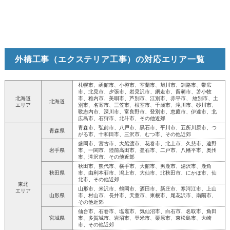
外構工事（エクステリア工事）の対応エリア一覧
札幌市、函館市、小樽市、室蘭市、旭川市、釧路市、帯広
市、北見市、夕張市、岩見沢市、網走市、留萌市、苫小牧
北海道
市、稚内市、美唄市、芦別市、江別市、赤平市、 紋別市、土
北海道
エリア
別市、名寄市、三笠市、根室市、千歳市、滝川市、砂川市、
歌志内市、深川市、富良野市、登別市、恵庭市、伊達市、北
広島市、石狩市、北斗市、その他近郊
青森市、弘前市、八戸市、黒石市、平川市、五所川原市、つ
青森県
がる市、十和田市、三沢市、むつ市、その他近郊
盛岡市、宮古市、大船渡市、花巻市、北上市、久慈市、遠野
岩手県
市、一関市、陸前高田市、釜石市、二戸市、八幡平市、奥州
市、滝沢市、その他近郊
秋田市、熊代市、横手市、大館市、男鹿市、湯沢市、鹿角
秋田県
市、由利本荘市、潟上市、大仙市、北秋田市、にかほ市、仙
北市、その他近郊
東北
山形市、米沢市、鶴岡市、酒田市、新庄市、寒河江市、上山
エリア
山形県
市、村山市、長井市、天童市、東根市、尾花沢市、南陽市、
その他近郊
仙台市、石巻市、塩竈市、気仙沼市、白石市、名取市、角田
宮城県
市、多賀城市、岩沼市、登米市、栗原市、東松島市、大崎
市、その他近郊