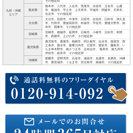
その他近郊
熊本市、八代市、人吉市、荒尾市、水俣市、玉名市、山鹿
熊本県
市、菊池市、宇土市、上天草市、宇城市、阿蘇市、天草市、
九州・沖縄
合志市、その他近郊
エリア
大分市、別府市、中津市、日田市、佐伯市、臼杵市、津久見
大分県
市、竹田市、豊後高田市、杵築市、宇佐市、豊後大野市、由
布市、国東市、その他近郊
宮崎市、都城市、延岡市、日南市、小林市、日向市、串間
宮崎県
市、西都市、えびの市、その他近郊
鹿児島市、鹿屋市、枕崎市、阿久根市、出水市、指宿市、西
之表市、垂水市、薩摩川内市、日置市、曽於市、霧島市、い
鹿児島県
ちき串木野市、南さつま市、志布志市、 奄美市、南九州市、
伊佐市、姶良市、その他近郊
那覇市、宜野湾市、石垣市、浦添市、名護市、糸満市、沖縄
沖縄県
市、豊見城市、うるま市、宮古島市、南城市、その他近郊