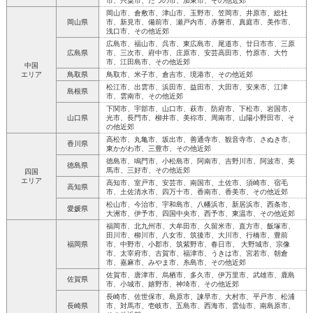
市、宍粟市、たつの市、加東市、その他近郊
岡山市、倉敷市、津山市、玉野市、笠岡市、井原市、総社
岡山県
市、新見市、備前市、瀬戸内市、赤磐市、真庭市、美作市、
浅口市、その他近郊
広島市、福山市、呉市、東広島市、尾道市、廿日市市、三原
広島県
市、三次市、府中市、庄原市、安芸高田市、竹原市、大竹
市、江田島市、その他近郊
中国
エリア
鳥取県
鳥取市、米子市、倉吉市、境港市、その他近郊
松江市、出雲市、浜田市、益田市、大田市、安来市、江津
島根県
市、雲南市、その他近郊
下関市、宇部市、山口市、萩市、防府市、下松市、岩国市、
山口県
光市、長門市、柳井市、美祢市、周南市、山陽小野田市、そ
の他近郊
高松市、丸亀市、坂出市、善通寺市、観音寺市、さぬき市、
香川県
東かがわ市、三豊市、その他近郊
徳島市、鳴門市、小松島市、阿南市、吉野川市、阿波市、美
徳島県
馬市、三好市、その他近郊
四国
エリア
高知市、室戸市、安芸市、南国市、土佐市、須崎市、宿毛
高知県
市、土佐清水市、四万十市、香南市、香美市、その他近郊
松山市、今治市、宇和島市、八幡浜市、新居浜市、西条市、
愛媛県
大洲市、伊予市、四国中央市、西予市、東温市、その他近郊
福岡市、北九州市、大牟田市、久留米市、直方市、飯塚市、
田川市、柳川市、八女市、筑後市、大川市、行橋市、豊前
福岡県
市、中野市、小郡市、筑紫野市、春日市、 大野城市、宗像
市、太宰府市、古賀市、福津市、うきは市、宮若市、朝倉
市、嘉麻市、みやま市、糸島市、その他近郊
佐賀市、唐津市、烏栖市、多久市、伊万里市、武雄市、鹿島
佐賀県
市、小城市、嬉野市、神埼市、その他近郊
長崎市、佐世保市、島原市、諫早市、大村市、平戸市、松浦
長崎県
市、対馬市、壱岐市、五島市、西海市、雲仙市、南島原市、