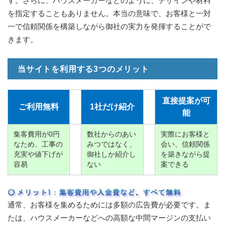
す。さらに、ハウスメーカーなどのように、デザインや材料
を指定することもありません。本当の意味で、お客様と一対
一で信頼関係を構築しながら御社の実力を発揮することがで
きます。
当サイトを利用する3つのメリット
直接提案が可
ご利用無料
1社だけ紹介
能
集客費用が0円
数社からのあい
実際にお客様と
なため、工事の
みつではなく、
会い、信頼関係
充実や値下げが
御社しか紹介し
を築きながら提
容易
ない
案できる
通常、お客様を集めるためには多額の広告費が必要です。ま
たは、ハウスメーカーなどへの高額な中間マージンの支払い