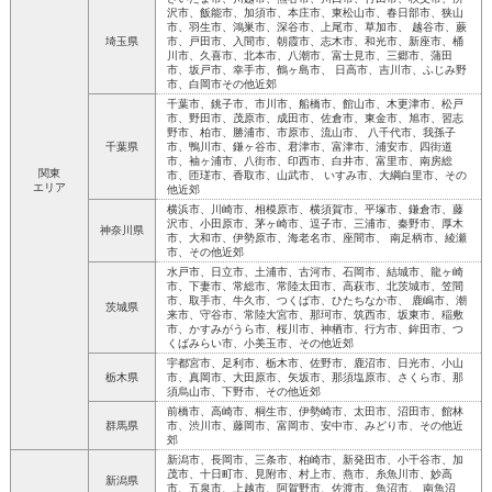
沢市、飯能市、加須市、本庄市、東松山市、春日部市、狭山
市、羽生市、鴻巣市、深谷市、上尾市、草加市、 越谷市、蕨
埼玉県
市、戸田市、入間市、朝霞市、志木市、和光市、新座市、桶
川市、久喜市、北本市、八潮市、富士見市、三郷市、蒲田
市、坂戸市、幸手市、鶴ヶ島市、 日高市、吉川市、ふじみ野
市、白岡市その他近郊
千葉市、銚子市、市川市、船橋市、館山市、木更津市、松戸
市、野田市、茂原市、成田市、佐倉市、東金市、旭市、習志
野市、柏市、勝浦市、市原市、流山市、 八千代市、我孫子
千葉県
市、鴨川市、鎌ヶ谷市、君津市、富津市、浦安市、四街道
市、袖ヶ浦市、八街市、印西市、白井市、富里市、南房総
関東
市、匝瑳市、香取市、山武市、 いすみ市、大綱白里市、その
エリア
他近郊
横浜市、川崎市、相模原市、横須賀市、平塚市、鎌倉市、藤
沢市、小田原市、茅ヶ崎市、逗子市、三浦市、秦野市、厚木
神奈川県
市、大和市、伊勢原市、海老名市、座間市、 南足柄市、綾瀬
市、その他近郊
水戸市、日立市、土浦市、古河市、石岡市、結城市、龍ヶ崎
市、下妻市、常総市、常陸太田市、高萩市、北茨城市、笠間
市、取手市、牛久市、つくば市、ひたちなか市、 鹿嶋市、潮
茨城県
来市、守谷市、常陸大宮市、那珂市、筑西市、坂東市、稲敷
市、かすみがうら市、桜川市、神栖市、行方市、鉾田市、つ
くばみらい市、小美玉市、その他近郊
宇都宮市、足利市、栃木市、佐野市、鹿沼市、日光市、小山
栃木県
市、真岡市、大田原市、矢坂市、那須塩原市、さくら市、那
須烏山市、下野市、その他近郊
前橋市、高崎市、桐生市、伊勢崎市、太田市、沼田市、館林
群馬県
市、渋川市、藤岡市、富岡市、安中市、みどり市、その他近
郊
新潟市、長岡市、三条市、柏崎市、新発田市、小千谷市、加
茂市、十日町市、見附市、村上市、燕市、糸魚川市、妙高
新潟県
市、五泉市、上越市、阿賀野市、佐渡市、魚沼市、 南魚沼