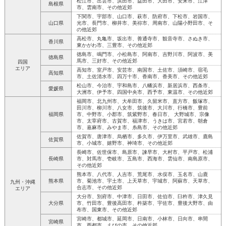
松江市、出雲市、浜田市、益田市、大田市、安来市、江津
島根県
市、雲南市、その他近郊
下関市、宇部市、山口市、萩市、防府市、下松市、岩国市、
山口県
光市、長門市、柳井市、美祢市、周南市、山陽小野田市、そ
の他近郊
高松市、丸亀市、坂出市、善通寺市、観音寺市、さぬき市、
香川県
東かがわ市、三豊市、その他近郊
徳島市、鳴門市、小松島市、阿南市、吉野川市、阿波市、美
徳島県
馬市、三好市、その他近郊
四国
エリア
高知市、室戸市、安芸市、南国市、土佐市、須崎市、宿毛
高知県
市、土佐清水市、四万十市、香南市、香美市、その他近郊
松山市、今治市、宇和島市、八幡浜市、新居浜市、西条市、
愛媛県
大洲市、伊予市、四国中央市、西予市、東温市、その他近郊
福岡市、北九州市、大牟田市、久留米市、直方市、飯塚市、
田川市、柳川市、八女市、筑後市、大川市、行橋市、豊前
福岡県
市、中野市、小郡市、筑紫野市、春日市、 大野城市、宗像
市、太宰府市、古賀市、福津市、うきは市、宮若市、朝倉
市、嘉麻市、みやま市、糸島市、その他近郊
佐賀市、唐津市、烏栖市、多久市、伊万里市、武雄市、鹿島
佐賀県
市、小城市、嬉野市、神埼市、その他近郊
長崎市、佐世保市、島原市、諫早市、大村市、平戸市、松浦
長崎県
市、対馬市、壱岐市、五島市、西海市、雲仙市、南島原市、
その他近郊
熊本市、八代市、人吉市、荒尾市、水俣市、玉名市、山鹿
熊本県
市、菊池市、宇土市、上天草市、宇城市、阿蘇市、天草市、
九州・沖縄
合志市、その他近郊
エリア
大分市、別府市、中津市、日田市、佐伯市、臼杵市、津久見
大分県
市、竹田市、豊後高田市、杵築市、宇佐市、豊後大野市、由
布市、国東市、その他近郊
宮崎市、都城市、延岡市、日南市、小林市、日向市、串間
宮崎県
市、西都市、えびの市、その他近郊