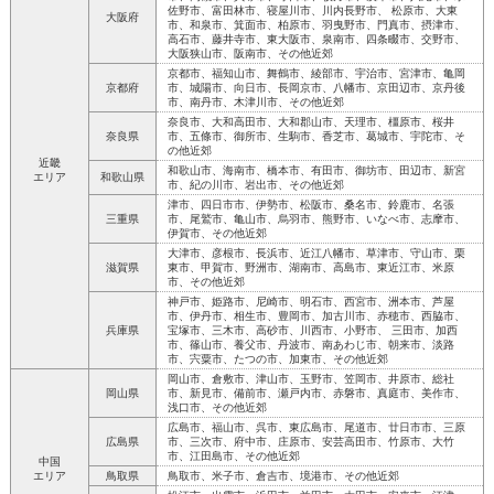
佐野市、富田林市、寝屋川市、川内長野市、 松原市、大東
大阪府
市、和泉市、箕面市、柏原市、羽曳野市、門真市、摂津市、
高石市、藤井寺市、東大阪市、泉南市、四条畷市、交野市、
大阪狭山市、阪南市、その他近郊
京都市、福知山市、舞鶴市、綾部市、宇治市、宮津市、亀岡
京都府
市、城陽市、向日市、長岡京市、八幡市、京田辺市、京丹後
市、南丹市、木津川市、その他近郊
奈良市、大和高田市、大和郡山市、天理市、橿原市、桜井
奈良県
市、五條市、御所市、生駒市、香芝市、葛城市、宇陀市、そ
の他近郊
近畿
和歌山市、海南市、橋本市、有田市、御坊市、田辺市、新宮
エリア
和歌山県
市、紀の川市、岩出市、その他近郊
津市、四日市市、伊勢市、松阪市、桑名市、鈴鹿市、名張
三重県
市、尾鷲市、亀山市、烏羽市、熊野市、いなべ市、志摩市、
伊賀市、その他近郊
大津市、彦根市、長浜市、近江八幡市、草津市、守山市、栗
滋賀県
東市、甲賀市、野洲市、湖南市、高島市、東近江市、米原
市、その他近郊
神戸市、姫路市、尼崎市、明石市、西宮市、洲本市、芦屋
市、伊丹市、相生市、豊岡市、加古川市、赤穂市、西脇市、
兵庫県
宝塚市、三木市、高砂市、川西市、小野市、 三田市、加西
市、篠山市、養父市、丹波市、南あわじ市、朝来市、淡路
市、宍粟市、たつの市、加東市、その他近郊
岡山市、倉敷市、津山市、玉野市、笠岡市、井原市、総社
岡山県
市、新見市、備前市、瀬戸内市、赤磐市、真庭市、美作市、
浅口市、その他近郊
広島市、福山市、呉市、東広島市、尾道市、廿日市市、三原
広島県
市、三次市、府中市、庄原市、安芸高田市、竹原市、大竹
市、江田島市、その他近郊
中国
エリア
鳥取県
鳥取市、米子市、倉吉市、境港市、その他近郊