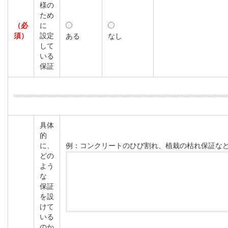
様の
ため
（必
に
須）
設定
ある
なし
して
いる
保証
具体
的
に、
例：コンクリートのひび割れ、植栽の枯れ保証な
どの
よう
な
保証
を設
けて
いる
のか