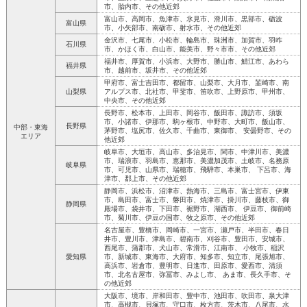
市、胎内市、その他近郊
富山市、高岡市、魚津市、氷見市、滑川市、黒部市、砺波
富山県
市、小矢部市、南砺市、射水市、その他近郊
金沢市、七尾市、小松市、輪島市、珠洲市、加賀市、羽咋
石川県
市、かほく市、白山市、能美市、野々市市、その他近郊
福井市、厚賀市、小浜市、大野市、勝山市、鯖江市、あわら
福井県
市、越前市、坂井市、その他近郊
甲府市、富士吉田市、都留市、山梨市、大月市、韮崎市、南
山梨県
アルプス市、北社市、甲斐市、笛吹市、上野原市、甲州市、
中央市、その他近郊
長野市、松本市、上田市、岡谷市、飯田市、諏訪市、須坂
市、小諸市、伊那市、駒ヶ根市、中野市、大町市、飯山市、
長野県
中部・東海
茅野市、塩尻市、佐久市、千曲市、東御市、 安曇野市、その
エリア
他近郊
岐阜市、大垣市、高山市、多治見市、関市、中津川市、美濃
市、瑞浪市、羽島市、恵那市、美濃加茂市、土岐市、名務原
岐阜県
市、可児市、山県市、瑞穂市、飛騨市、本巣市、 下呂市、海
津市、郡上市、その他近郊
静岡市、浜松市、沼津市、熱海市、三島市、富士宮市、伊東
市、島田市、富士市、磐田市、焼津市、掛川市、藤枝市、御
静岡県
殿場市、袋井市、下田市、裾野市、湖西市、 伊豆市、御前崎
市、菊川市、伊豆の国市、牧之原市、その他近郊
名古屋市、豊橋市、岡崎市、一宮市、瀬戸市、半田市、春日
井市、豊川市、津島市、碧南市、刈谷市、豊田市、安城市、
西尾市、蒲郡市、犬山市、常滑市、江南市、 小牧市、稲沢
愛知県
市、新城市、東海市、大府市、知多市、知立市、尾張旭市、
高浜市、岩倉市、豊明市、日進市、田原市、愛西市、清須
市、北名古屋市、弥冨市、みよし市、 あま市、長久手市、そ
の他近郊
大阪市、境市、岸和田市、豊中市、池田市、吹田市、泉大津
市、高槻市、貝塚市、守口市、枚方市、茨木市、八尾市、水