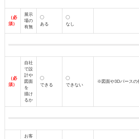
展示
（必
場の
須）
ある
なし
有無
自社
で設
計や
（必
図面
※図面や3Dパースの
須）
できる
できない
を
描け
るか
お客