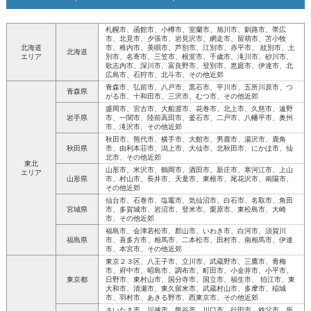
札幌市、函館市、小樽市、室蘭市、旭川市、釧路市、帯広
市、北見市、夕張市、岩見沢市、網走市、留萌市、苫小牧
北海道
市、稚内市、美唄市、芦別市、江別市、赤平市、 紋別市、土
北海道
エリア
別市、名寄市、三笠市、根室市、千歳市、滝川市、砂川市、
歌志内市、深川市、富良野市、登別市、恵庭市、伊達市、北
広島市、石狩市、北斗市、その他近郊
青森市、弘前市、八戸市、黒石市、平川市、五所川原市、つ
青森県
がる市、十和田市、三沢市、むつ市、その他近郊
盛岡市、宮古市、大船渡市、花巻市、北上市、久慈市、遠野
岩手県
市、一関市、陸前高田市、釜石市、二戸市、八幡平市、奥州
市、滝沢市、その他近郊
秋田市、熊代市、横手市、大館市、男鹿市、湯沢市、鹿角
秋田県
市、由利本荘市、潟上市、大仙市、北秋田市、にかほ市、仙
北市、その他近郊
東北
山形市、米沢市、鶴岡市、酒田市、新庄市、寒河江市、上山
エリア
山形県
市、村山市、長井市、天童市、東根市、尾花沢市、南陽市、
その他近郊
仙台市、石巻市、塩竈市、気仙沼市、白石市、名取市、角田
宮城県
市、多賀城市、岩沼市、登米市、栗原市、東松島市、大崎
市、その他近郊
福島市、会津若松市、郡山市、いわき市、白河市、須賀川
福島県
市、喜多方市、相馬市、二本松市、田村市、南相馬市、伊達
市、本宮市、その他近郊
東京２３区、八王子市、立川市、武蔵野市、三鷹市、青梅
市、府中市、昭島市、調布市、町田市、小金井市、小平市、
東京都
日野市、東村山市、国分寺市、国立市、福生市、 狛江市、東
大和市、清瀬市、東久留米市、武蔵村山市、多摩市、稲城
市、羽村市、あきる野市、西東京市、その他近郊
さいたま市、川越市、熊谷市、川口市、行田市、秩父市、所