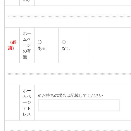
ホー
ムペ
（必
ージ
須）
ある
なし
の有
無
ホー
※お持ちの場合は記載してください
ムペ
ージ
アド
レス