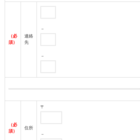
－
（必
連絡
須）
先
－
〒
（必
住所
須）
－