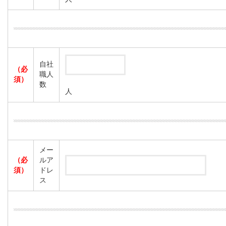
自社
（必
職人
須）
数
人
メー
（必
ルア
須）
ドレ
ス