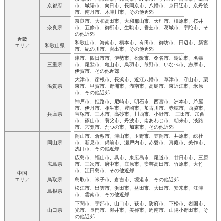
京都府
市、城陽市、向日市、長岡京市、八幡市、京田辺市、京丹後
市、南丹市、木津川市、その他近郊
奈良市、大和高田市、大和郡山市、天理市、橿原市、桜井
奈良県
市、五條市、御所市、生駒市、香芝市、葛城市、宇陀市、そ
の他近郊
近畿
和歌山市、海南市、橋本市、有田市、御坊市、田辺市、新宮
エリア
和歌山県
市、紀の川市、岩出市、その他近郊
津市、四日市市、伊勢市、松阪市、桑名市、鈴鹿市、名張
三重県
市、尾鷲市、亀山市、烏羽市、熊野市、いなべ市、志摩市、
伊賀市、その他近郊
大津市、彦根市、長浜市、近江八幡市、草津市、守山市、栗
滋賀県
東市、甲賀市、野洲市、湖南市、高島市、東近江市、米原
市、その他近郊
神戸市、姫路市、尼崎市、明石市、西宮市、洲本市、芦屋
市、伊丹市、相生市、豊岡市、加古川市、赤穂市、西脇市、
兵庫県
宝塚市、三木市、高砂市、川西市、小野市、 三田市、加西
市、篠山市、養父市、丹波市、南あわじ市、朝来市、淡路
市、宍粟市、たつの市、加東市、その他近郊
岡山市、倉敷市、津山市、玉野市、笠岡市、井原市、総社
岡山県
市、新見市、備前市、瀬戸内市、赤磐市、真庭市、美作市、
浅口市、その他近郊
広島市、福山市、呉市、東広島市、尾道市、廿日市市、三原
広島県
市、三次市、府中市、庄原市、安芸高田市、竹原市、大竹
市、江田島市、その他近郊
中国
エリア
鳥取県
鳥取市、米子市、倉吉市、境港市、その他近郊
松江市、出雲市、浜田市、益田市、大田市、安来市、江津
島根県
市、雲南市、その他近郊
下関市、宇部市、山口市、萩市、防府市、下松市、岩国市、
山口県
光市、長門市、柳井市、美祢市、周南市、山陽小野田市、そ
の他近郊