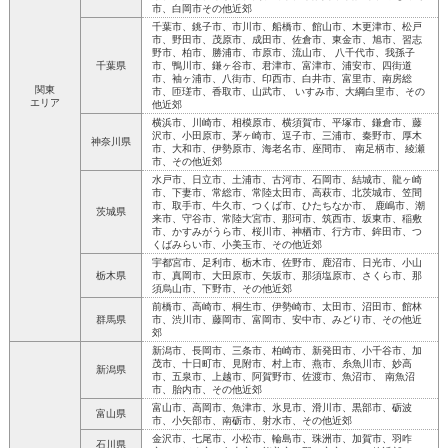
市、白岡市その他近郊
千葉市、銚子市、市川市、船橋市、館山市、木更津市、松戸
市、野田市、茂原市、成田市、佐倉市、東金市、旭市、習志
野市、柏市、勝浦市、市原市、流山市、 八千代市、我孫子
千葉県
市、鴨川市、鎌ヶ谷市、君津市、富津市、浦安市、四街道
市、袖ヶ浦市、八街市、印西市、白井市、富里市、南房総
関東
市、匝瑳市、香取市、山武市、 いすみ市、大綱白里市、その
エリア
他近郊
横浜市、川崎市、相模原市、横須賀市、平塚市、鎌倉市、藤
沢市、小田原市、茅ヶ崎市、逗子市、三浦市、秦野市、厚木
神奈川県
市、大和市、伊勢原市、海老名市、座間市、 南足柄市、綾瀬
市、その他近郊
水戸市、日立市、土浦市、古河市、石岡市、結城市、龍ヶ崎
市、下妻市、常総市、常陸太田市、高萩市、北茨城市、笠間
市、取手市、牛久市、つくば市、ひたちなか市、 鹿嶋市、潮
茨城県
来市、守谷市、常陸大宮市、那珂市、筑西市、坂東市、稲敷
市、かすみがうら市、桜川市、神栖市、行方市、鉾田市、つ
くばみらい市、小美玉市、その他近郊
宇都宮市、足利市、栃木市、佐野市、鹿沼市、日光市、小山
栃木県
市、真岡市、大田原市、矢坂市、那須塩原市、さくら市、那
須烏山市、下野市、その他近郊
前橋市、高崎市、桐生市、伊勢崎市、太田市、沼田市、館林
群馬県
市、渋川市、藤岡市、富岡市、安中市、みどり市、その他近
郊
新潟市、長岡市、三条市、柏崎市、新発田市、小千谷市、加
茂市、十日町市、見附市、村上市、燕市、糸魚川市、妙高
新潟県
市、五泉市、上越市、阿賀野市、佐渡市、魚沼市、 南魚沼
市、胎内市、その他近郊
富山市、高岡市、魚津市、氷見市、滑川市、黒部市、砺波
富山県
市、小矢部市、南砺市、射水市、その他近郊
金沢市、七尾市、小松市、輪島市、珠洲市、加賀市、羽咋
石川県