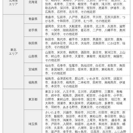
北海道
市、稚内市、美唄市、芦別市、江別市、赤平市、 紋別市、土
北海道
エリア
別市、名寄市、三笠市、根室市、千歳市、滝川市、砂川市、
歌志内市、深川市、富良野市、登別市、恵庭市、伊達市、北
広島市、石狩市、北斗市、その他近郊
青森市、弘前市、八戸市、黒石市、平川市、五所川原市、つ
青森県
がる市、十和田市、三沢市、むつ市、その他近郊
盛岡市、宮古市、大船渡市、花巻市、北上市、久慈市、遠野
岩手県
市、一関市、陸前高田市、釜石市、二戸市、八幡平市、奥州
市、滝沢市、その他近郊
秋田市、熊代市、横手市、大館市、男鹿市、湯沢市、鹿角
秋田県
市、由利本荘市、潟上市、大仙市、北秋田市、にかほ市、仙
北市、その他近郊
東北
山形市、米沢市、鶴岡市、酒田市、新庄市、寒河江市、上山
エリア
山形県
市、村山市、長井市、天童市、東根市、尾花沢市、南陽市、
その他近郊
仙台市、石巻市、塩竈市、気仙沼市、白石市、名取市、角田
宮城県
市、多賀城市、岩沼市、登米市、栗原市、東松島市、大崎
市、その他近郊
福島市、会津若松市、郡山市、いわき市、白河市、須賀川
福島県
市、喜多方市、相馬市、二本松市、田村市、南相馬市、伊達
市、本宮市、その他近郊
東京２３区、八王子市、立川市、武蔵野市、三鷹市、青梅
市、府中市、昭島市、調布市、町田市、小金井市、小平市、
東京都
日野市、東村山市、国分寺市、国立市、福生市、 狛江市、東
大和市、清瀬市、東久留米市、武蔵村山市、多摩市、稲城
市、羽村市、あきる野市、西東京市、その他近郊
さいたま市、川越市、熊谷市、川口市、行田市、秩父市、所
沢市、飯能市、加須市、本庄市、東松山市、春日部市、狭山
市、羽生市、鴻巣市、深谷市、上尾市、草加市、 越谷市、蕨
埼玉県
市、戸田市、入間市、朝霞市、志木市、和光市、新座市、桶
川市、久喜市、北本市、八潮市、富士見市、三郷市、蒲田
市、坂戸市、幸手市、鶴ヶ島市、 日高市、吉川市、ふじみ野