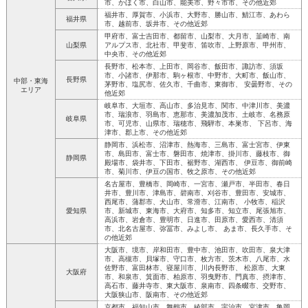
市、かほく市、白山市、能美市、野々市市、その他近郊
福井市、厚賀市、小浜市、大野市、勝山市、鯖江市、あわら
福井県
市、越前市、坂井市、その他近郊
甲府市、富士吉田市、都留市、山梨市、大月市、韮崎市、南
山梨県
アルプス市、北社市、甲斐市、笛吹市、上野原市、甲州市、
中央市、その他近郊
長野市、松本市、上田市、岡谷市、飯田市、諏訪市、須坂
市、小諸市、伊那市、駒ヶ根市、中野市、大町市、飯山市、
長野県
中部・東海
茅野市、塩尻市、佐久市、千曲市、東御市、 安曇野市、その
エリア
他近郊
岐阜市、大垣市、高山市、多治見市、関市、中津川市、美濃
市、瑞浪市、羽島市、恵那市、美濃加茂市、土岐市、名務原
岐阜県
市、可児市、山県市、瑞穂市、飛騨市、本巣市、 下呂市、海
津市、郡上市、その他近郊
静岡市、浜松市、沼津市、熱海市、三島市、富士宮市、伊東
市、島田市、富士市、磐田市、焼津市、掛川市、藤枝市、御
静岡県
殿場市、袋井市、下田市、裾野市、湖西市、 伊豆市、御前崎
市、菊川市、伊豆の国市、牧之原市、その他近郊
名古屋市、豊橋市、岡崎市、一宮市、瀬戸市、半田市、春日
井市、豊川市、津島市、碧南市、刈谷市、豊田市、安城市、
西尾市、蒲郡市、犬山市、常滑市、江南市、 小牧市、稲沢
愛知県
市、新城市、東海市、大府市、知多市、知立市、尾張旭市、
高浜市、岩倉市、豊明市、日進市、田原市、愛西市、清須
市、北名古屋市、弥冨市、みよし市、 あま市、長久手市、そ
の他近郊
大阪市、境市、岸和田市、豊中市、池田市、吹田市、泉大津
市、高槻市、貝塚市、守口市、枚方市、茨木市、八尾市、水
佐野市、富田林市、寝屋川市、川内長野市、 松原市、大東
大阪府
市、和泉市、箕面市、柏原市、羽曳野市、門真市、摂津市、
高石市、藤井寺市、東大阪市、泉南市、四条畷市、交野市、
大阪狭山市、阪南市、その他近郊
京都市、福知山市、舞鶴市、綾部市、宇治市、宮津市、亀岡