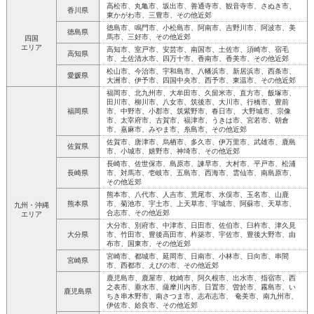
高松市、丸亀市、坂出市、善通寺市、観音寺市、さぬき市、
香川県
東かがわ市、三豊市、その他近郊
徳島市、鳴門市、小松島市、阿南市、吉野川市、阿波市、美
徳島県
馬市、三好市、その他近郊
四国
エリア
高知市、室戸市、安芸市、南国市、土佐市、須崎市、宿毛
高知県
市、土佐清水市、四万十市、香南市、香美市、その他近郊
松山市、今治市、宇和島市、八幡浜市、新居浜市、西条市、
愛媛県
大洲市、伊予市、四国中央市、西予市、東温市、その他近郊
福岡市、北九州市、大牟田市、久留米市、直方市、飯塚市、
田川市、柳川市、八女市、筑後市、大川市、行橋市、豊前
福岡県
市、中野市、小郡市、筑紫野市、春日市、 大野城市、宗像
市、太宰府市、古賀市、福津市、うきは市、宮若市、朝倉
市、嘉麻市、みやま市、糸島市、その他近郊
佐賀市、唐津市、烏栖市、多久市、伊万里市、武雄市、鹿島
佐賀県
市、小城市、嬉野市、神埼市、その他近郊
長崎市、佐世保市、島原市、諫早市、大村市、平戸市、松浦
長崎県
市、対馬市、壱岐市、五島市、西海市、雲仙市、南島原市、
その他近郊
熊本市、八代市、人吉市、荒尾市、水俣市、玉名市、山鹿
熊本県
市、菊池市、宇土市、上天草市、宇城市、阿蘇市、天草市、
九州・沖縄
合志市、その他近郊
エリア
大分市、別府市、中津市、日田市、佐伯市、臼杵市、津久見
大分県
市、竹田市、豊後高田市、杵築市、宇佐市、豊後大野市、由
布市、国東市、その他近郊
宮崎市、都城市、延岡市、日南市、小林市、日向市、串間
宮崎県
市、西都市、えびの市、その他近郊
鹿児島市、鹿屋市、枕崎市、阿久根市、出水市、指宿市、西
之表市、垂水市、薩摩川内市、日置市、曽於市、霧島市、い
鹿児島県
ちき串木野市、南さつま市、志布志市、 奄美市、南九州市、
伊佐市、姶良市、その他近郊