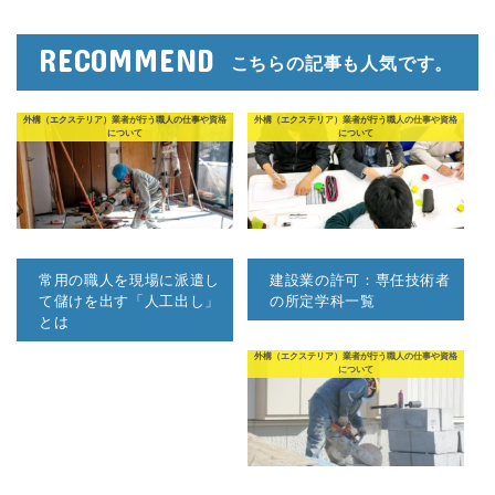
RECOMMEND
こちらの記事も人気です。
外構（エクステリア）業者が行う職人の仕事や資格
外構（エクステリア）業者が行う職人の仕事や資格
について
について
常用の職人を現場に派遣し
建設業の許可：専任技術者
て儲けを出す「人工出し」
の所定学科一覧
とは
外構（エクステリア）業者が行う職人の仕事や資格
について