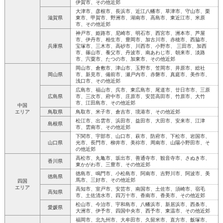
伊賀市、その他近郊
大津市、彦根市、長浜市、近江八幡市、草津市、守山市、栗
滋賀県
東市、甲賀市、野洲市、湖南市、高島市、東近江市、米原
市、その他近郊
神戸市、姫路市、尼崎市、明石市、西宮市、洲本市、芦屋
市、伊丹市、相生市、豊岡市、加古川市、赤穂市、西脇市、
兵庫県
宝塚市、三木市、高砂市、川西市、小野市、 三田市、加西
市、篠山市、養父市、丹波市、南あわじ市、朝来市、淡路
市、宍粟市、たつの市、加東市、その他近郊
岡山市、倉敷市、津山市、玉野市、笠岡市、井原市、総社
岡山県
市、新見市、備前市、瀬戸内市、赤磐市、真庭市、美作市、
浅口市、その他近郊
広島市、福山市、呉市、東広島市、尾道市、廿日市市、三原
広島県
市、三次市、府中市、庄原市、安芸高田市、竹原市、大竹
市、江田島市、その他近郊
中国
エリア
鳥取県
鳥取市、米子市、倉吉市、境港市、その他近郊
松江市、出雲市、浜田市、益田市、大田市、安来市、江津
島根県
市、雲南市、その他近郊
下関市、宇部市、山口市、萩市、防府市、下松市、岩国市、
山口県
光市、長門市、柳井市、美祢市、周南市、山陽小野田市、そ
の他近郊
高松市、丸亀市、坂出市、善通寺市、観音寺市、さぬき市、
香川県
東かがわ市、三豊市、その他近郊
徳島市、鳴門市、小松島市、阿南市、吉野川市、阿波市、美
徳島県
馬市、三好市、その他近郊
四国
エリア
高知市、室戸市、安芸市、南国市、土佐市、須崎市、宿毛
高知県
市、土佐清水市、四万十市、香南市、香美市、その他近郊
松山市、今治市、宇和島市、八幡浜市、新居浜市、西条市、
愛媛県
大洲市、伊予市、四国中央市、西予市、東温市、その他近郊
福岡市、北九州市、大牟田市、久留米市、直方市、飯塚市、