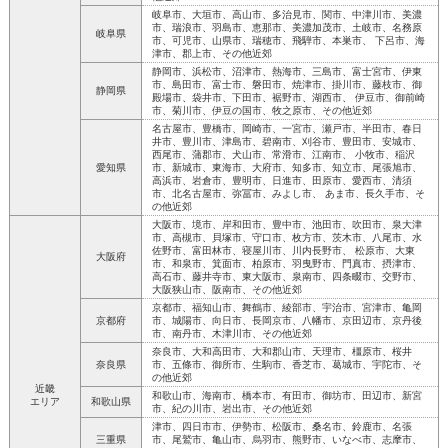
岐阜市、大垣市、高山市、多治見市、関市、中津川市、美濃
市、瑞浪市、羽島市、恵那市、美濃加茂市、土岐市、名務原
岐阜県
市、可児市、山県市、瑞穂市、飛騨市、本巣市、 下呂市、海
津市、郡上市、その他近郊
静岡市、浜松市、沼津市、熱海市、三島市、富士宮市、伊東
市、島田市、富士市、磐田市、焼津市、掛川市、藤枝市、御
静岡県
殿場市、袋井市、下田市、裾野市、湖西市、 伊豆市、御前崎
市、菊川市、伊豆の国市、牧之原市、その他近郊
名古屋市、豊橋市、岡崎市、一宮市、瀬戸市、半田市、春日
井市、豊川市、津島市、碧南市、刈谷市、豊田市、安城市、
西尾市、蒲郡市、犬山市、常滑市、江南市、 小牧市、稲沢
愛知県
市、新城市、東海市、大府市、知多市、知立市、尾張旭市、
高浜市、岩倉市、豊明市、日進市、田原市、愛西市、清須
市、北名古屋市、弥冨市、みよし市、 あま市、長久手市、そ
の他近郊
大阪市、境市、岸和田市、豊中市、池田市、吹田市、泉大津
市、高槻市、貝塚市、守口市、枚方市、茨木市、八尾市、水
佐野市、富田林市、寝屋川市、川内長野市、 松原市、大東
大阪府
市、和泉市、箕面市、柏原市、羽曳野市、門真市、摂津市、
高石市、藤井寺市、東大阪市、泉南市、四条畷市、交野市、
大阪狭山市、阪南市、その他近郊
京都市、福知山市、舞鶴市、綾部市、宇治市、宮津市、亀岡
京都府
市、城陽市、向日市、長岡京市、八幡市、京田辺市、京丹後
市、南丹市、木津川市、その他近郊
奈良市、大和高田市、大和郡山市、天理市、橿原市、桜井
奈良県
市、五條市、御所市、生駒市、香芝市、葛城市、宇陀市、そ
の他近郊
近畿
和歌山市、海南市、橋本市、有田市、御坊市、田辺市、新宮
エリア
和歌山県
市、紀の川市、岩出市、その他近郊
津市、四日市市、伊勢市、松阪市、桑名市、鈴鹿市、名張
三重県
市、尾鷲市、亀山市、烏羽市、熊野市、いなべ市、志摩市、