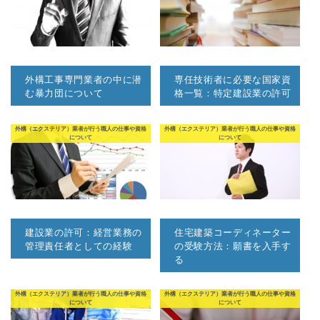
外構工事専門業者の中に潜
専任技術者に必要な国家資
む暴力団について
格一覧：特定建設業の許可
外構（エクステリア）業者が行う職人の仕事や資格
外構（エクステリア）業者が行う職人の仕事や資格
について
について
建設業の許可：経営業務の
住宅建築コーディネーター
管理責任者としての経験
の受験方法：願書を入手す
る
外構（エクステリア）業者が行う職人の仕事や資格
外構（エクステリア）業者が行う職人の仕事や資格
について
について