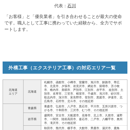
代表：
石川
「お客様」と「優良業者」を引き合わせることが最大の使命
です。職人として工事に携わっていた経験から、全力でサポ
ートします。
外構工事（エクステリア工事）の対応エリア一覧
札幌市、函館市、小樽市、室蘭市、旭川市、釧路市、帯広
市、北見市、夕張市、岩見沢市、網走市、留萌市、苫小牧
北海道
市、稚内市、美唄市、芦別市、江別市、赤平市、 紋別市、土
北海道
エリア
別市、名寄市、三笠市、根室市、千歳市、滝川市、砂川市、
歌志内市、深川市、富良野市、登別市、恵庭市、伊達市、北
広島市、石狩市、北斗市、その他近郊
青森市、弘前市、八戸市、黒石市、平川市、五所川原市、つ
青森県
がる市、十和田市、三沢市、むつ市、その他近郊
盛岡市、宮古市、大船渡市、花巻市、北上市、久慈市、遠野
岩手県
市、一関市、陸前高田市、釜石市、二戸市、八幡平市、奥州
市、滝沢市、その他近郊
秋田市、熊代市、横手市、大館市、男鹿市、湯沢市、鹿角