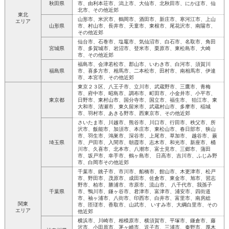
秋田県
市、由利本荘市、潟上市、大仙市、北秋田市、にかほ市、仙
北市、その他近郊
東北
山形市、米沢市、鶴岡市、酒田市、新庄市、寒河江市、上山
エリア
山形県
市、村山市、長井市、天童市、東根市、尾花沢市、南陽市、
その他近郊
仙台市、石巻市、塩竈市、気仙沼市、白石市、名取市、角田
宮城県
市、多賀城市、岩沼市、登米市、栗原市、東松島市、大崎
市、その他近郊
福島市、会津若松市、郡山市、いわき市、白河市、須賀川
福島県
市、喜多方市、相馬市、二本松市、田村市、南相馬市、伊達
市、本宮市、その他近郊
東京２３区、八王子市、立川市、武蔵野市、三鷹市、青梅
市、府中市、昭島市、調布市、町田市、小金井市、小平市、
東京都
日野市、東村山市、国分寺市、国立市、福生市、 狛江市、東
大和市、清瀬市、東久留米市、武蔵村山市、多摩市、稲城
市、羽村市、あきる野市、西東京市、その他近郊
さいたま市、川越市、熊谷市、川口市、行田市、秩父市、所
沢市、飯能市、加須市、本庄市、東松山市、春日部市、狭山
市、羽生市、鴻巣市、深谷市、上尾市、草加市、 越谷市、蕨
埼玉県
市、戸田市、入間市、朝霞市、志木市、和光市、新座市、桶
川市、久喜市、北本市、八潮市、富士見市、三郷市、蒲田
市、坂戸市、幸手市、鶴ヶ島市、 日高市、吉川市、ふじみ野
市、白岡市その他近郊
千葉市、銚子市、市川市、船橋市、館山市、木更津市、松戸
市、野田市、茂原市、成田市、佐倉市、東金市、旭市、習志
野市、柏市、勝浦市、市原市、流山市、 八千代市、我孫子
千葉県
市、鴨川市、鎌ヶ谷市、君津市、富津市、浦安市、四街道
市、袖ヶ浦市、八街市、印西市、白井市、富里市、南房総
関東
市、匝瑳市、香取市、山武市、 いすみ市、大綱白里市、その
エリア
他近郊
横浜市、川崎市、相模原市、横須賀市、平塚市、鎌倉市、藤
沢市、小田原市、茅ヶ崎市、逗子市、三浦市、秦野市、厚木