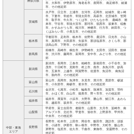
神奈川県
市、大和市、伊勢原市、海老名市、座間市、 南足柄市、綾瀬
市、その他近郊
水戸市、日立市、土浦市、古河市、石岡市、結城市、龍ヶ崎
市、下妻市、常総市、常陸太田市、高萩市、北茨城市、笠間
市、取手市、牛久市、つくば市、ひたちなか市、 鹿嶋市、潮
茨城県
来市、守谷市、常陸大宮市、那珂市、筑西市、坂東市、稲敷
市、かすみがうら市、桜川市、神栖市、行方市、鉾田市、つ
くばみらい市、小美玉市、その他近郊
宇都宮市、足利市、栃木市、佐野市、鹿沼市、日光市、小山
栃木県
市、真岡市、大田原市、矢坂市、那須塩原市、さくら市、那
須烏山市、下野市、その他近郊
前橋市、高崎市、桐生市、伊勢崎市、太田市、沼田市、館林
群馬県
市、渋川市、藤岡市、富岡市、安中市、みどり市、その他近
郊
新潟市、長岡市、三条市、柏崎市、新発田市、小千谷市、加
茂市、十日町市、見附市、村上市、燕市、糸魚川市、妙高
新潟県
市、五泉市、上越市、阿賀野市、佐渡市、魚沼市、 南魚沼
市、胎内市、その他近郊
富山市、高岡市、魚津市、氷見市、滑川市、黒部市、砺波
富山県
市、小矢部市、南砺市、射水市、その他近郊
金沢市、七尾市、小松市、輪島市、珠洲市、加賀市、羽咋
石川県
市、かほく市、白山市、能美市、野々市市、その他近郊
福井市、厚賀市、小浜市、大野市、勝山市、鯖江市、あわら
福井県
市、越前市、坂井市、その他近郊
甲府市、富士吉田市、都留市、山梨市、大月市、韮崎市、南
山梨県
アルプス市、北社市、甲斐市、笛吹市、上野原市、甲州市、
中央市、その他近郊
長野市、松本市、上田市、岡谷市、飯田市、諏訪市、須坂
市、小諸市、伊那市、駒ヶ根市、中野市、大町市、飯山市、
長野県
中部・東海
茅野市、塩尻市、佐久市、千曲市、東御市、 安曇野市、その
エリア
他近郊