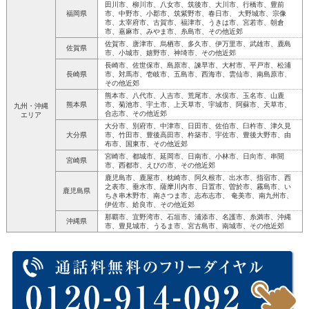
田川市、柳川市、八女市、筑後市、大川市、行橋市、豊前
福岡県
市、中野市、小郡市、筑紫野市、春日市、 大野城市、宗像
市、太宰府市、古賀市、福津市、うきは市、宮若市、朝倉
市、嘉麻市、みやま市、糸島市、その他近郊
佐賀市、唐津市、烏栖市、多久市、伊万里市、武雄市、鹿島
佐賀県
市、小城市、嬉野市、神埼市、その他近郊
長崎市、佐世保市、島原市、諫早市、大村市、平戸市、松浦
長崎県
市、対馬市、壱岐市、五島市、西海市、雲仙市、南島原市、
その他近郊
熊本市、八代市、人吉市、荒尾市、水俣市、玉名市、山鹿
熊本県
市、菊池市、宇土市、上天草市、宇城市、阿蘇市、天草市、
九州・沖縄
合志市、その他近郊
エリア
大分市、別府市、中津市、日田市、佐伯市、臼杵市、津久見
大分県
市、竹田市、豊後高田市、杵築市、宇佐市、豊後大野市、由
布市、国東市、その他近郊
宮崎市、都城市、延岡市、日南市、小林市、日向市、串間
宮崎県
市、西都市、えびの市、その他近郊
鹿児島市、鹿屋市、枕崎市、阿久根市、出水市、指宿市、西
之表市、垂水市、薩摩川内市、日置市、曽於市、霧島市、い
鹿児島県
ちき串木野市、南さつま市、志布志市、 奄美市、南九州市、
伊佐市、姶良市、その他近郊
那覇市、宜野湾市、石垣市、浦添市、名護市、糸満市、沖縄
沖縄県
市、豊見城市、うるま市、宮古島市、南城市、その他近郊