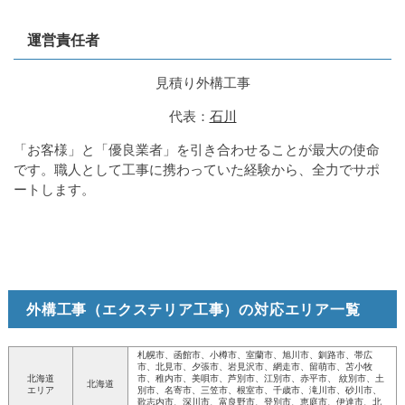
運営責任者
見積り外構工事
代表：
石川
「お客様」と「優良業者」を引き合わせることが最大の使命
です。職人として工事に携わっていた経験から、全力でサポ
ートします。
外構工事（エクステリア工事）の対応エリア一覧
札幌市、函館市、小樽市、室蘭市、旭川市、釧路市、帯広
市、北見市、夕張市、岩見沢市、網走市、留萌市、苫小牧
北海道
市、稚内市、美唄市、芦別市、江別市、赤平市、 紋別市、土
北海道
エリア
別市、名寄市、三笠市、根室市、千歳市、滝川市、砂川市、
歌志内市、深川市、富良野市、登別市、恵庭市、伊達市、北