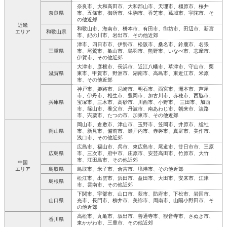
奈良市、大和高田市、大和郡山市、天理市、橿原市、桜井
奈良県
市、五條市、御所市、生駒市、香芝市、葛城市、宇陀市、そ
の他近郊
近畿
和歌山市、海南市、橋本市、有田市、御坊市、田辺市、新宮
エリア
和歌山県
市、紀の川市、岩出市、その他近郊
津市、四日市市、伊勢市、松阪市、桑名市、鈴鹿市、名張
三重県
市、尾鷲市、亀山市、烏羽市、熊野市、いなべ市、志摩市、
伊賀市、その他近郊
大津市、彦根市、長浜市、近江八幡市、草津市、守山市、栗
滋賀県
東市、甲賀市、野洲市、湖南市、高島市、東近江市、米原
市、その他近郊
神戸市、姫路市、尼崎市、明石市、西宮市、洲本市、芦屋
市、伊丹市、相生市、豊岡市、加古川市、赤穂市、西脇市、
兵庫県
宝塚市、三木市、高砂市、川西市、小野市、 三田市、加西
市、篠山市、養父市、丹波市、南あわじ市、朝来市、淡路
市、宍粟市、たつの市、加東市、その他近郊
岡山市、倉敷市、津山市、玉野市、笠岡市、井原市、総社
岡山県
市、新見市、備前市、瀬戸内市、赤磐市、真庭市、美作市、
浅口市、その他近郊
広島市、福山市、呉市、東広島市、尾道市、廿日市市、三原
広島県
市、三次市、府中市、庄原市、安芸高田市、竹原市、大竹
市、江田島市、その他近郊
中国
エリア
鳥取県
鳥取市、米子市、倉吉市、境港市、その他近郊
松江市、出雲市、浜田市、益田市、大田市、安来市、江津
島根県
市、雲南市、その他近郊
下関市、宇部市、山口市、萩市、防府市、下松市、岩国市、
山口県
光市、長門市、柳井市、美祢市、周南市、山陽小野田市、そ
の他近郊
高松市、丸亀市、坂出市、善通寺市、観音寺市、さぬき市、
香川県
東かがわ市、三豊市、その他近郊