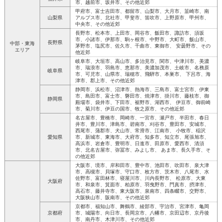
市、越前市、坂井市、その他近郊
甲府市、富士吉田市、都留市、山梨市、大月市、韮崎市、南
山梨県
アルプス市、北社市、甲斐市、笛吹市、上野原市、甲州市、
中央市、その他近郊
長野市、松本市、上田市、岡谷市、飯田市、諏訪市、須坂
市、小諸市、伊那市、駒ヶ根市、中野市、大町市、飯山市、
長野県
中部・東海
茅野市、塩尻市、佐久市、千曲市、東御市、 安曇野市、その
エリア
他近郊
岐阜市、大垣市、高山市、多治見市、関市、中津川市、美濃
市、瑞浪市、羽島市、恵那市、美濃加茂市、土岐市、名務原
岐阜県
市、可児市、山県市、瑞穂市、飛騨市、本巣市、 下呂市、海
津市、郡上市、その他近郊
静岡市、浜松市、沼津市、熱海市、三島市、富士宮市、伊東
市、島田市、富士市、磐田市、焼津市、掛川市、藤枝市、御
静岡県
殿場市、袋井市、下田市、裾野市、湖西市、 伊豆市、御前崎
市、菊川市、伊豆の国市、牧之原市、その他近郊
名古屋市、豊橋市、岡崎市、一宮市、瀬戸市、半田市、春日
井市、豊川市、津島市、碧南市、刈谷市、豊田市、安城市、
西尾市、蒲郡市、犬山市、常滑市、江南市、 小牧市、稲沢
愛知県
市、新城市、東海市、大府市、知多市、知立市、尾張旭市、
高浜市、岩倉市、豊明市、日進市、田原市、愛西市、清須
市、北名古屋市、弥冨市、みよし市、 あま市、長久手市、そ
の他近郊
大阪市、境市、岸和田市、豊中市、池田市、吹田市、泉大津
市、高槻市、貝塚市、守口市、枚方市、茨木市、八尾市、水
佐野市、富田林市、寝屋川市、川内長野市、 松原市、大東
大阪府
市、和泉市、箕面市、柏原市、羽曳野市、門真市、摂津市、
高石市、藤井寺市、東大阪市、泉南市、四条畷市、交野市、
大阪狭山市、阪南市、その他近郊
京都市、福知山市、舞鶴市、綾部市、宇治市、宮津市、亀岡
京都府
市、城陽市、向日市、長岡京市、八幡市、京田辺市、京丹後
市、南丹市、木津川市、その他近郊