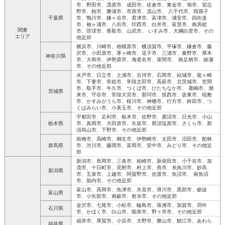
市、野田市、茂原市、成田市、佐倉市、東金市、旭市、習志
野市、柏市、勝浦市、市原市、流山市、 八千代市、我孫子
千葉県
市、鴨川市、鎌ヶ谷市、君津市、富津市、浦安市、四街道
市、袖ヶ浦市、八街市、印西市、白井市、富里市、南房総
関東
市、匝瑳市、香取市、山武市、 いすみ市、大綱白里市、その
エリア
他近郊
横浜市、川崎市、相模原市、横須賀市、平塚市、鎌倉市、藤
沢市、小田原市、茅ヶ崎市、逗子市、三浦市、秦野市、厚木
神奈川県
市、大和市、伊勢原市、海老名市、座間市、 南足柄市、綾瀬
市、その他近郊
水戸市、日立市、土浦市、古河市、石岡市、結城市、龍ヶ崎
市、下妻市、常総市、常陸太田市、高萩市、北茨城市、笠間
市、取手市、牛久市、つくば市、ひたちなか市、 鹿嶋市、潮
茨城県
来市、守谷市、常陸大宮市、那珂市、筑西市、坂東市、稲敷
市、かすみがうら市、桜川市、神栖市、行方市、鉾田市、つ
くばみらい市、小美玉市、その他近郊
宇都宮市、足利市、栃木市、佐野市、鹿沼市、日光市、小山
栃木県
市、真岡市、大田原市、矢坂市、那須塩原市、さくら市、那
須烏山市、下野市、その他近郊
前橋市、高崎市、桐生市、伊勢崎市、太田市、沼田市、館林
群馬県
市、渋川市、藤岡市、富岡市、安中市、みどり市、その他近
郊
新潟市、長岡市、三条市、柏崎市、新発田市、小千谷市、加
茂市、十日町市、見附市、村上市、燕市、糸魚川市、妙高
新潟県
市、五泉市、上越市、阿賀野市、佐渡市、魚沼市、 南魚沼
市、胎内市、その他近郊
富山市、高岡市、魚津市、氷見市、滑川市、黒部市、砺波
富山県
市、小矢部市、南砺市、射水市、その他近郊
金沢市、七尾市、小松市、輪島市、珠洲市、加賀市、羽咋
石川県
市、かほく市、白山市、能美市、野々市市、その他近郊
福井市、厚賀市、小浜市、大野市、勝山市、鯖江市、あわら
福井県