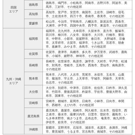
徳島市、鳴門市、小松島市、阿南市、吉野川市、阿波市、美
徳島県
馬市、三好市、その他近郊
四国
エリア
高知市、室戸市、安芸市、南国市、土佐市、須崎市、宿毛
高知県
市、土佐清水市、四万十市、香南市、香美市、その他近郊
松山市、今治市、宇和島市、八幡浜市、新居浜市、西条市、
愛媛県
大洲市、伊予市、四国中央市、西予市、東温市、その他近郊
福岡市、北九州市、大牟田市、久留米市、直方市、飯塚市、
田川市、柳川市、八女市、筑後市、大川市、行橋市、豊前
福岡県
市、中野市、小郡市、筑紫野市、春日市、 大野城市、宗像
市、太宰府市、古賀市、福津市、うきは市、宮若市、朝倉
市、嘉麻市、みやま市、糸島市、その他近郊
佐賀市、唐津市、烏栖市、多久市、伊万里市、武雄市、鹿島
佐賀県
市、小城市、嬉野市、神埼市、その他近郊
長崎市、佐世保市、島原市、諫早市、大村市、平戸市、松浦
長崎県
市、対馬市、壱岐市、五島市、西海市、雲仙市、南島原市、
その他近郊
熊本市、八代市、人吉市、荒尾市、水俣市、玉名市、山鹿
熊本県
市、菊池市、宇土市、上天草市、宇城市、阿蘇市、天草市、
九州・沖縄
合志市、その他近郊
エリア
大分市、別府市、中津市、日田市、佐伯市、臼杵市、津久見
大分県
市、竹田市、豊後高田市、杵築市、宇佐市、豊後大野市、由
布市、国東市、その他近郊
宮崎市、都城市、延岡市、日南市、小林市、日向市、串間
宮崎県
市、西都市、えびの市、その他近郊
鹿児島市、鹿屋市、枕崎市、阿久根市、出水市、指宿市、西
之表市、垂水市、薩摩川内市、日置市、曽於市、霧島市、い
鹿児島県
ちき串木野市、南さつま市、志布志市、 奄美市、南九州市、
伊佐市、姶良市、その他近郊
那覇市、宜野湾市、石垣市、浦添市、名護市、糸満市、沖縄
沖縄県
市、豊見城市、うるま市、宮古島市、南城市、その他近郊