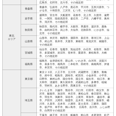
広島市、石狩市、北斗市、その他近郊
青森市、弘前市、八戸市、黒石市、平川市、五所川原市、つ
青森県
がる市、十和田市、三沢市、むつ市、その他近郊
盛岡市、宮古市、大船渡市、花巻市、北上市、久慈市、遠野
岩手県
市、一関市、陸前高田市、釜石市、二戸市、八幡平市、奥州
市、滝沢市、その他近郊
秋田市、熊代市、横手市、大館市、男鹿市、湯沢市、鹿角
秋田県
市、由利本荘市、潟上市、大仙市、北秋田市、にかほ市、仙
北市、その他近郊
東北
山形市、米沢市、鶴岡市、酒田市、新庄市、寒河江市、上山
エリア
山形県
市、村山市、長井市、天童市、東根市、尾花沢市、南陽市、
その他近郊
仙台市、石巻市、塩竈市、気仙沼市、白石市、名取市、角田
宮城県
市、多賀城市、岩沼市、登米市、栗原市、東松島市、大崎
市、その他近郊
福島市、会津若松市、郡山市、いわき市、白河市、須賀川
福島県
市、喜多方市、相馬市、二本松市、田村市、南相馬市、伊達
市、本宮市、その他近郊
東京２３区、八王子市、立川市、武蔵野市、三鷹市、青梅
市、府中市、昭島市、調布市、町田市、小金井市、小平市、
東京都
日野市、東村山市、国分寺市、国立市、福生市、 狛江市、東
大和市、清瀬市、東久留米市、武蔵村山市、多摩市、稲城
市、羽村市、あきる野市、西東京市、その他近郊
さいたま市、川越市、熊谷市、川口市、行田市、秩父市、所
沢市、飯能市、加須市、本庄市、東松山市、春日部市、狭山
市、羽生市、鴻巣市、深谷市、上尾市、草加市、 越谷市、蕨
埼玉県
市、戸田市、入間市、朝霞市、志木市、和光市、新座市、桶
川市、久喜市、北本市、八潮市、富士見市、三郷市、蒲田
市、坂戸市、幸手市、鶴ヶ島市、 日高市、吉川市、ふじみ野
市、白岡市その他近郊
千葉市、銚子市、市川市、船橋市、館山市、木更津市、松戸