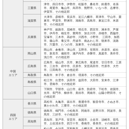
津市、四日市市、伊勢市、松阪市、桑名市、鈴鹿市、名張
三重県
市、尾鷲市、亀山市、烏羽市、熊野市、いなべ市、志摩市、
伊賀市、その他近郊
大津市、彦根市、長浜市、近江八幡市、草津市、守山市、栗
滋賀県
東市、甲賀市、野洲市、湖南市、高島市、東近江市、米原
市、その他近郊
神戸市、姫路市、尼崎市、明石市、西宮市、洲本市、芦屋
市、伊丹市、相生市、豊岡市、加古川市、赤穂市、西脇市、
兵庫県
宝塚市、三木市、高砂市、川西市、小野市、 三田市、加西
市、篠山市、養父市、丹波市、南あわじ市、朝来市、淡路
市、宍粟市、たつの市、加東市、その他近郊
岡山市、倉敷市、津山市、玉野市、笠岡市、井原市、総社
岡山県
市、新見市、備前市、瀬戸内市、赤磐市、真庭市、美作市、
浅口市、その他近郊
広島市、福山市、呉市、東広島市、尾道市、廿日市市、三原
広島県
市、三次市、府中市、庄原市、安芸高田市、竹原市、大竹
市、江田島市、その他近郊
中国
エリア
鳥取県
鳥取市、米子市、倉吉市、境港市、その他近郊
松江市、出雲市、浜田市、益田市、大田市、安来市、江津
島根県
市、雲南市、その他近郊
下関市、宇部市、山口市、萩市、防府市、下松市、岩国市、
山口県
光市、長門市、柳井市、美祢市、周南市、山陽小野田市、そ
の他近郊
高松市、丸亀市、坂出市、善通寺市、観音寺市、さぬき市、
香川県
東かがわ市、三豊市、その他近郊
徳島市、鳴門市、小松島市、阿南市、吉野川市、阿波市、美
徳島県
馬市、三好市、その他近郊
四国
エリア
高知市、室戸市、安芸市、南国市、土佐市、須崎市、宿毛
高知県
市、土佐清水市、四万十市、香南市、香美市、その他近郊
松山市、今治市、宇和島市、八幡浜市、新居浜市、西条市、