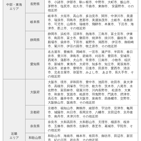
市、小諸市、伊那市、駒ヶ根市、中野市、大町市、飯山市、
長野県
中部・東海
茅野市、塩尻市、佐久市、千曲市、東御市、 安曇野市、その
エリア
他近郊
岐阜市、大垣市、高山市、多治見市、関市、中津川市、美濃
市、瑞浪市、羽島市、恵那市、美濃加茂市、土岐市、名務原
岐阜県
市、可児市、山県市、瑞穂市、飛騨市、本巣市、 下呂市、海
津市、郡上市、その他近郊
静岡市、浜松市、沼津市、熱海市、三島市、富士宮市、伊東
市、島田市、富士市、磐田市、焼津市、掛川市、藤枝市、御
静岡県
殿場市、袋井市、下田市、裾野市、湖西市、 伊豆市、御前崎
市、菊川市、伊豆の国市、牧之原市、その他近郊
名古屋市、豊橋市、岡崎市、一宮市、瀬戸市、半田市、春日
井市、豊川市、津島市、碧南市、刈谷市、豊田市、安城市、
西尾市、蒲郡市、犬山市、常滑市、江南市、 小牧市、稲沢
愛知県
市、新城市、東海市、大府市、知多市、知立市、尾張旭市、
高浜市、岩倉市、豊明市、日進市、田原市、愛西市、清須
市、北名古屋市、弥冨市、みよし市、 あま市、長久手市、そ
の他近郊
大阪市、境市、岸和田市、豊中市、池田市、吹田市、泉大津
市、高槻市、貝塚市、守口市、枚方市、茨木市、八尾市、水
佐野市、富田林市、寝屋川市、川内長野市、 松原市、大東
大阪府
市、和泉市、箕面市、柏原市、羽曳野市、門真市、摂津市、
高石市、藤井寺市、東大阪市、泉南市、四条畷市、交野市、
大阪狭山市、阪南市、その他近郊
京都市、福知山市、舞鶴市、綾部市、宇治市、宮津市、亀岡
京都府
市、城陽市、向日市、長岡京市、八幡市、京田辺市、京丹後
市、南丹市、木津川市、その他近郊
奈良市、大和高田市、大和郡山市、天理市、橿原市、桜井
奈良県
市、五條市、御所市、生駒市、香芝市、葛城市、宇陀市、そ
の他近郊
近畿
和歌山市、海南市、橋本市、有田市、御坊市、田辺市、新宮
エリア
和歌山県
市、紀の川市、岩出市、その他近郊