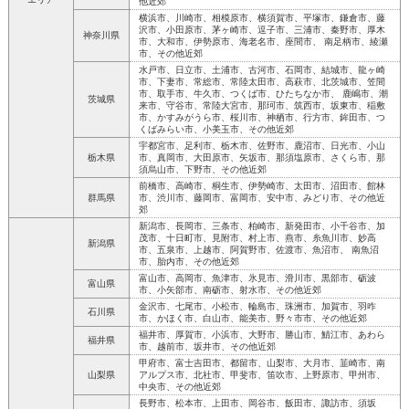
他近郊
横浜市、川崎市、相模原市、横須賀市、平塚市、鎌倉市、藤
沢市、小田原市、茅ヶ崎市、逗子市、三浦市、秦野市、厚木
神奈川県
市、大和市、伊勢原市、海老名市、座間市、 南足柄市、綾瀬
市、その他近郊
水戸市、日立市、土浦市、古河市、石岡市、結城市、龍ヶ崎
市、下妻市、常総市、常陸太田市、高萩市、北茨城市、笠間
市、取手市、牛久市、つくば市、ひたちなか市、 鹿嶋市、潮
茨城県
来市、守谷市、常陸大宮市、那珂市、筑西市、坂東市、稲敷
市、かすみがうら市、桜川市、神栖市、行方市、鉾田市、つ
くばみらい市、小美玉市、その他近郊
宇都宮市、足利市、栃木市、佐野市、鹿沼市、日光市、小山
栃木県
市、真岡市、大田原市、矢坂市、那須塩原市、さくら市、那
須烏山市、下野市、その他近郊
前橋市、高崎市、桐生市、伊勢崎市、太田市、沼田市、館林
群馬県
市、渋川市、藤岡市、富岡市、安中市、みどり市、その他近
郊
新潟市、長岡市、三条市、柏崎市、新発田市、小千谷市、加
茂市、十日町市、見附市、村上市、燕市、糸魚川市、妙高
新潟県
市、五泉市、上越市、阿賀野市、佐渡市、魚沼市、 南魚沼
市、胎内市、その他近郊
富山市、高岡市、魚津市、氷見市、滑川市、黒部市、砺波
富山県
市、小矢部市、南砺市、射水市、その他近郊
金沢市、七尾市、小松市、輪島市、珠洲市、加賀市、羽咋
石川県
市、かほく市、白山市、能美市、野々市市、その他近郊
福井市、厚賀市、小浜市、大野市、勝山市、鯖江市、あわら
福井県
市、越前市、坂井市、その他近郊
甲府市、富士吉田市、都留市、山梨市、大月市、韮崎市、南
山梨県
アルプス市、北社市、甲斐市、笛吹市、上野原市、甲州市、
中央市、その他近郊
長野市、松本市、上田市、岡谷市、飯田市、諏訪市、須坂