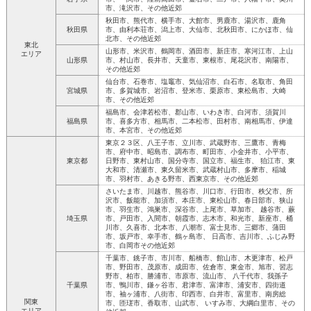
市、滝沢市、その他近郊
秋田市、熊代市、横手市、大館市、男鹿市、湯沢市、鹿角
秋田県
市、由利本荘市、潟上市、大仙市、北秋田市、にかほ市、仙
北市、その他近郊
東北
山形市、米沢市、鶴岡市、酒田市、新庄市、寒河江市、上山
エリア
山形県
市、村山市、長井市、天童市、東根市、尾花沢市、南陽市、
その他近郊
仙台市、石巻市、塩竈市、気仙沼市、白石市、名取市、角田
宮城県
市、多賀城市、岩沼市、登米市、栗原市、東松島市、大崎
市、その他近郊
福島市、会津若松市、郡山市、いわき市、白河市、須賀川
福島県
市、喜多方市、相馬市、二本松市、田村市、南相馬市、伊達
市、本宮市、その他近郊
東京２３区、八王子市、立川市、武蔵野市、三鷹市、青梅
市、府中市、昭島市、調布市、町田市、小金井市、小平市、
東京都
日野市、東村山市、国分寺市、国立市、福生市、 狛江市、東
大和市、清瀬市、東久留米市、武蔵村山市、多摩市、稲城
市、羽村市、あきる野市、西東京市、その他近郊
さいたま市、川越市、熊谷市、川口市、行田市、秩父市、所
沢市、飯能市、加須市、本庄市、東松山市、春日部市、狭山
市、羽生市、鴻巣市、深谷市、上尾市、草加市、 越谷市、蕨
埼玉県
市、戸田市、入間市、朝霞市、志木市、和光市、新座市、桶
川市、久喜市、北本市、八潮市、富士見市、三郷市、蒲田
市、坂戸市、幸手市、鶴ヶ島市、 日高市、吉川市、ふじみ野
市、白岡市その他近郊
千葉市、銚子市、市川市、船橋市、館山市、木更津市、松戸
市、野田市、茂原市、成田市、佐倉市、東金市、旭市、習志
野市、柏市、勝浦市、市原市、流山市、 八千代市、我孫子
千葉県
市、鴨川市、鎌ヶ谷市、君津市、富津市、浦安市、四街道
市、袖ヶ浦市、八街市、印西市、白井市、富里市、南房総
関東
市、匝瑳市、香取市、山武市、 いすみ市、大綱白里市、その
エリア