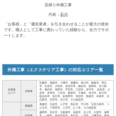
見積り外構工事
代表：
石川
「お客様」と「優良業者」を引き合わせることが最大の使命
です。職人として工事に携わっていた経験から、全力でサポ
ートします。
外構工事（エクステリア工事）の対応エリア一覧
札幌市、函館市、小樽市、室蘭市、旭川市、釧路市、帯広
市、北見市、夕張市、岩見沢市、網走市、留萌市、苫小牧
北海道
市、稚内市、美唄市、芦別市、江別市、赤平市、 紋別市、土
北海道
エリア
別市、名寄市、三笠市、根室市、千歳市、滝川市、砂川市、
歌志内市、深川市、富良野市、登別市、恵庭市、伊達市、北
広島市、石狩市、北斗市、その他近郊
青森市、弘前市、八戸市、黒石市、平川市、五所川原市、つ
青森県
がる市、十和田市、三沢市、むつ市、その他近郊
盛岡市、宮古市、大船渡市、花巻市、北上市、久慈市、遠野
岩手県
市、一関市、陸前高田市、釜石市、二戸市、八幡平市、奥州