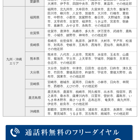
愛媛県
大洲市、伊予市、四国中央市、西予市、東温市、その他近郊
福岡市、北九州市、大牟田市、久留米市、直方市、飯塚市、
田川市、柳川市、八女市、筑後市、大川市、行橋市、豊前
福岡県
市、中野市、小郡市、筑紫野市、春日市、 大野城市、宗像
市、太宰府市、古賀市、福津市、うきは市、宮若市、朝倉
市、嘉麻市、みやま市、糸島市、その他近郊
佐賀市、唐津市、烏栖市、多久市、伊万里市、武雄市、鹿島
佐賀県
市、小城市、嬉野市、神埼市、その他近郊
長崎市、佐世保市、島原市、諫早市、大村市、平戸市、松浦
長崎県
市、対馬市、壱岐市、五島市、西海市、雲仙市、南島原市、
その他近郊
熊本市、八代市、人吉市、荒尾市、水俣市、玉名市、山鹿
熊本県
市、菊池市、宇土市、上天草市、宇城市、阿蘇市、天草市、
九州・沖縄
合志市、その他近郊
エリア
大分市、別府市、中津市、日田市、佐伯市、臼杵市、津久見
大分県
市、竹田市、豊後高田市、杵築市、宇佐市、豊後大野市、由
布市、国東市、その他近郊
宮崎市、都城市、延岡市、日南市、小林市、日向市、串間
宮崎県
市、西都市、えびの市、その他近郊
鹿児島市、鹿屋市、枕崎市、阿久根市、出水市、指宿市、西
之表市、垂水市、薩摩川内市、日置市、曽於市、霧島市、い
鹿児島県
ちき串木野市、南さつま市、志布志市、 奄美市、南九州市、
伊佐市、姶良市、その他近郊
那覇市、宜野湾市、石垣市、浦添市、名護市、糸満市、沖縄
沖縄県
市、豊見城市、うるま市、宮古島市、南城市、その他近郊