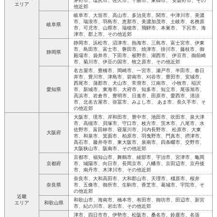
茅野市、塩尻市、佐久市、千曲市、東御市、 安曇野市、その
エリア
他近郊
岐阜市、大垣市、高山市、多治見市、関市、中津川市、美濃
市、瑞浪市、羽島市、恵那市、美濃加茂市、土岐市、名務原
岐阜県
市、可児市、山県市、瑞穂市、飛騨市、本巣市、 下呂市、海
津市、郡上市、その他近郊
静岡市、浜松市、沼津市、熱海市、三島市、富士宮市、伊東
市、島田市、富士市、磐田市、焼津市、掛川市、藤枝市、御
静岡県
殿場市、袋井市、下田市、裾野市、湖西市、 伊豆市、御前崎
市、菊川市、伊豆の国市、牧之原市、その他近郊
名古屋市、豊橋市、岡崎市、一宮市、瀬戸市、半田市、春日
井市、豊川市、津島市、碧南市、刈谷市、豊田市、安城市、
西尾市、蒲郡市、犬山市、常滑市、江南市、 小牧市、稲沢
愛知県
市、新城市、東海市、大府市、知多市、知立市、尾張旭市、
高浜市、岩倉市、豊明市、日進市、田原市、愛西市、清須
市、北名古屋市、弥冨市、みよし市、 あま市、長久手市、そ
の他近郊
大阪市、境市、岸和田市、豊中市、池田市、吹田市、泉大津
市、高槻市、貝塚市、守口市、枚方市、茨木市、八尾市、水
佐野市、富田林市、寝屋川市、川内長野市、 松原市、大東
大阪府
市、和泉市、箕面市、柏原市、羽曳野市、門真市、摂津市、
高石市、藤井寺市、東大阪市、泉南市、四条畷市、交野市、
大阪狭山市、阪南市、その他近郊
京都市、福知山市、舞鶴市、綾部市、宇治市、宮津市、亀岡
京都府
市、城陽市、向日市、長岡京市、八幡市、京田辺市、京丹後
市、南丹市、木津川市、その他近郊
奈良市、大和高田市、大和郡山市、天理市、橿原市、桜井
奈良県
市、五條市、御所市、生駒市、香芝市、葛城市、宇陀市、そ
の他近郊
近畿
和歌山市、海南市、橋本市、有田市、御坊市、田辺市、新宮
エリア
和歌山県
市、紀の川市、岩出市、その他近郊
津市、四日市市、伊勢市、松阪市、桑名市、鈴鹿市、名張