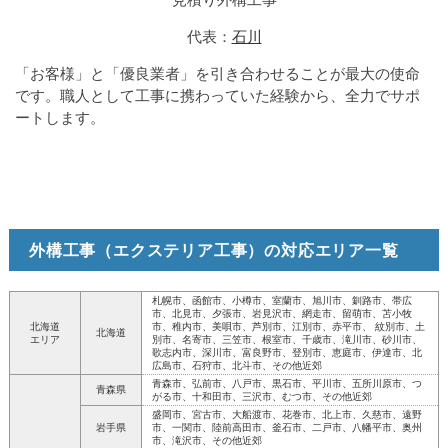
代表：
石川
「お客様」と「優良業者」を引き合わせることが最大の使命
です。職人として工事に携わっていた経験から、全力でサポ
ートします。
外構工事（エクステリア工事）の対応エリア一覧
札幌市、函館市、小樽市、室蘭市、旭川市、釧路市、帯広
市、北見市、夕張市、岩見沢市、網走市、留萌市、苫小牧
北海道
市、稚内市、美唄市、芦別市、江別市、赤平市、 紋別市、土
北海道
エリア
別市、名寄市、三笠市、根室市、千歳市、滝川市、砂川市、
歌志内市、深川市、富良野市、登別市、恵庭市、伊達市、北
広島市、石狩市、北斗市、その他近郊
青森市、弘前市、八戸市、黒石市、平川市、五所川原市、つ
青森県
がる市、十和田市、三沢市、むつ市、その他近郊
盛岡市、宮古市、大船渡市、花巻市、北上市、久慈市、遠野
岩手県
市、一関市、陸前高田市、釜石市、二戸市、八幡平市、奥州
市、滝沢市、その他近郊