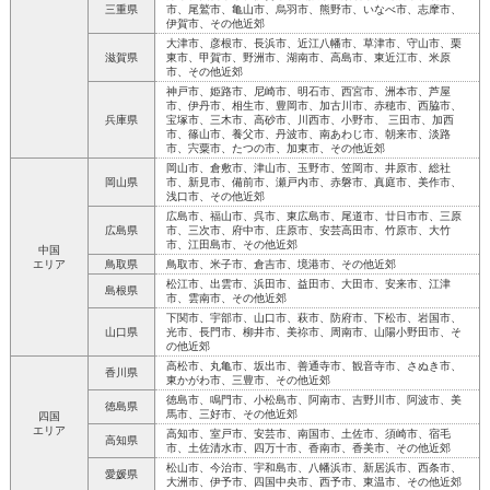
三重県
市、尾鷲市、亀山市、烏羽市、熊野市、いなべ市、志摩市、
伊賀市、その他近郊
大津市、彦根市、長浜市、近江八幡市、草津市、守山市、栗
滋賀県
東市、甲賀市、野洲市、湖南市、高島市、東近江市、米原
市、その他近郊
神戸市、姫路市、尼崎市、明石市、西宮市、洲本市、芦屋
市、伊丹市、相生市、豊岡市、加古川市、赤穂市、西脇市、
兵庫県
宝塚市、三木市、高砂市、川西市、小野市、 三田市、加西
市、篠山市、養父市、丹波市、南あわじ市、朝来市、淡路
市、宍粟市、たつの市、加東市、その他近郊
岡山市、倉敷市、津山市、玉野市、笠岡市、井原市、総社
岡山県
市、新見市、備前市、瀬戸内市、赤磐市、真庭市、美作市、
浅口市、その他近郊
広島市、福山市、呉市、東広島市、尾道市、廿日市市、三原
広島県
市、三次市、府中市、庄原市、安芸高田市、竹原市、大竹
市、江田島市、その他近郊
中国
エリア
鳥取県
鳥取市、米子市、倉吉市、境港市、その他近郊
松江市、出雲市、浜田市、益田市、大田市、安来市、江津
島根県
市、雲南市、その他近郊
下関市、宇部市、山口市、萩市、防府市、下松市、岩国市、
山口県
光市、長門市、柳井市、美祢市、周南市、山陽小野田市、そ
の他近郊
高松市、丸亀市、坂出市、善通寺市、観音寺市、さぬき市、
香川県
東かがわ市、三豊市、その他近郊
徳島市、鳴門市、小松島市、阿南市、吉野川市、阿波市、美
徳島県
馬市、三好市、その他近郊
四国
エリア
高知市、室戸市、安芸市、南国市、土佐市、須崎市、宿毛
高知県
市、土佐清水市、四万十市、香南市、香美市、その他近郊
松山市、今治市、宇和島市、八幡浜市、新居浜市、西条市、
愛媛県
大洲市、伊予市、四国中央市、西予市、東温市、その他近郊