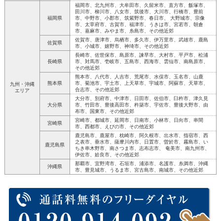
福岡市、北九州市、大牟田市、久留米市、直方市、飯塚市、
田川市、柳川市、八女市、筑後市、大川市、行橋市、豊前
福岡県
市、中野市、小郡市、筑紫野市、春日市、 大野城市、宗像
市、太宰府市、古賀市、福津市、うきは市、宮若市、朝倉
市、嘉麻市、みやま市、糸島市、その他近郊
佐賀市、唐津市、烏栖市、多久市、伊万里市、武雄市、鹿島
佐賀県
市、小城市、嬉野市、神埼市、その他近郊
長崎市、佐世保市、島原市、諫早市、大村市、平戸市、松浦
長崎県
市、対馬市、壱岐市、五島市、西海市、雲仙市、南島原市、
その他近郊
熊本市、八代市、人吉市、荒尾市、水俣市、玉名市、山鹿
熊本県
市、菊池市、宇土市、上天草市、宇城市、阿蘇市、天草市、
九州・沖縄
合志市、その他近郊
エリア
大分市、別府市、中津市、日田市、佐伯市、臼杵市、津久見
大分県
市、竹田市、豊後高田市、杵築市、宇佐市、豊後大野市、由
布市、国東市、その他近郊
宮崎市、都城市、延岡市、日南市、小林市、日向市、串間
宮崎県
市、西都市、えびの市、その他近郊
鹿児島市、鹿屋市、枕崎市、阿久根市、出水市、指宿市、西
之表市、垂水市、薩摩川内市、日置市、曽於市、霧島市、い
鹿児島県
ちき串木野市、南さつま市、志布志市、 奄美市、南九州市、
伊佐市、姶良市、その他近郊
那覇市、宜野湾市、石垣市、浦添市、名護市、糸満市、沖縄
沖縄県
市、豊見城市、うるま市、宮古島市、南城市、その他近郊