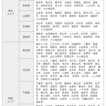
秋田市、熊代市、横手市、大館市、男鹿市、湯沢市、鹿角
秋田県
市、由利本荘市、潟上市、大仙市、北秋田市、にかほ市、仙
北市、その他近郊
東北
山形市、米沢市、鶴岡市、酒田市、新庄市、寒河江市、上山
エリア
山形県
市、村山市、長井市、天童市、東根市、尾花沢市、南陽市、
その他近郊
仙台市、石巻市、塩竈市、気仙沼市、白石市、名取市、角田
宮城県
市、多賀城市、岩沼市、登米市、栗原市、東松島市、大崎
市、その他近郊
福島市、会津若松市、郡山市、いわき市、白河市、須賀川
福島県
市、喜多方市、相馬市、二本松市、田村市、南相馬市、伊達
市、本宮市、その他近郊
東京２３区、八王子市、立川市、武蔵野市、三鷹市、青梅
市、府中市、昭島市、調布市、町田市、小金井市、小平市、
東京都
日野市、東村山市、国分寺市、国立市、福生市、 狛江市、東
大和市、清瀬市、東久留米市、武蔵村山市、多摩市、稲城
市、羽村市、あきる野市、西東京市、その他近郊
さいたま市、川越市、熊谷市、川口市、行田市、秩父市、所
沢市、飯能市、加須市、本庄市、東松山市、春日部市、狭山
市、羽生市、鴻巣市、深谷市、上尾市、草加市、 越谷市、蕨
埼玉県
市、戸田市、入間市、朝霞市、志木市、和光市、新座市、桶
川市、久喜市、北本市、八潮市、富士見市、三郷市、蒲田
市、坂戸市、幸手市、鶴ヶ島市、 日高市、吉川市、ふじみ野
市、白岡市その他近郊
千葉市、銚子市、市川市、船橋市、館山市、木更津市、松戸
市、野田市、茂原市、成田市、佐倉市、東金市、旭市、習志
野市、柏市、勝浦市、市原市、流山市、 八千代市、我孫子
千葉県
市、鴨川市、鎌ヶ谷市、君津市、富津市、浦安市、四街道
市、袖ヶ浦市、八街市、印西市、白井市、富里市、南房総
関東
市、匝瑳市、香取市、山武市、 いすみ市、大綱白里市、その
エリア
他近郊