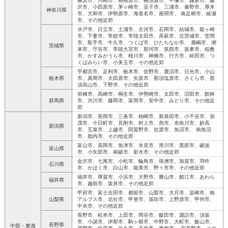
横浜市、川崎市、相模原市、横須賀市、平塚市、鎌倉市、藤
沢市、小田原市、茅ヶ崎市、逗子市、三浦市、秦野市、厚木
神奈川県
市、大和市、伊勢原市、海老名市、座間市、 南足柄市、綾瀬
市、その他近郊
水戸市、日立市、土浦市、古河市、石岡市、結城市、龍ヶ崎
市、下妻市、常総市、常陸太田市、高萩市、北茨城市、笠間
市、取手市、牛久市、つくば市、ひたちなか市、 鹿嶋市、潮
茨城県
来市、守谷市、常陸大宮市、那珂市、筑西市、坂東市、稲敷
市、かすみがうら市、桜川市、神栖市、行方市、鉾田市、つ
くばみらい市、小美玉市、その他近郊
宇都宮市、足利市、栃木市、佐野市、鹿沼市、日光市、小山
栃木県
市、真岡市、大田原市、矢坂市、那須塩原市、さくら市、那
須烏山市、下野市、その他近郊
前橋市、高崎市、桐生市、伊勢崎市、太田市、沼田市、館林
群馬県
市、渋川市、藤岡市、富岡市、安中市、みどり市、その他近
郊
新潟市、長岡市、三条市、柏崎市、新発田市、小千谷市、加
茂市、十日町市、見附市、村上市、燕市、糸魚川市、妙高
新潟県
市、五泉市、上越市、阿賀野市、佐渡市、魚沼市、 南魚沼
市、胎内市、その他近郊
富山市、高岡市、魚津市、氷見市、滑川市、黒部市、砺波
富山県
市、小矢部市、南砺市、射水市、その他近郊
金沢市、七尾市、小松市、輪島市、珠洲市、加賀市、羽咋
石川県
市、かほく市、白山市、能美市、野々市市、その他近郊
福井市、厚賀市、小浜市、大野市、勝山市、鯖江市、あわら
福井県
市、越前市、坂井市、その他近郊
甲府市、富士吉田市、都留市、山梨市、大月市、韮崎市、南
山梨県
アルプス市、北社市、甲斐市、笛吹市、上野原市、甲州市、
中央市、その他近郊
長野市、松本市、上田市、岡谷市、飯田市、諏訪市、須坂
市、小諸市、伊那市、駒ヶ根市、中野市、大町市、飯山市、
長野県
中部・東海