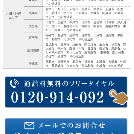
その他近郊
熊本市、八代市、人吉市、荒尾市、水俣市、玉名市、山鹿
熊本県
市、菊池市、宇土市、上天草市、宇城市、阿蘇市、天草市、
九州・沖縄
合志市、その他近郊
エリア
大分市、別府市、中津市、日田市、佐伯市、臼杵市、津久見
大分県
市、竹田市、豊後高田市、杵築市、宇佐市、豊後大野市、由
布市、国東市、その他近郊
宮崎市、都城市、延岡市、日南市、小林市、日向市、串間
宮崎県
市、西都市、えびの市、その他近郊
鹿児島市、鹿屋市、枕崎市、阿久根市、出水市、指宿市、西
之表市、垂水市、薩摩川内市、日置市、曽於市、霧島市、い
鹿児島県
ちき串木野市、南さつま市、志布志市、 奄美市、南九州市、
伊佐市、姶良市、その他近郊
那覇市、宜野湾市、石垣市、浦添市、名護市、糸満市、沖縄
沖縄県
市、豊見城市、うるま市、宮古島市、南城市、その他近郊