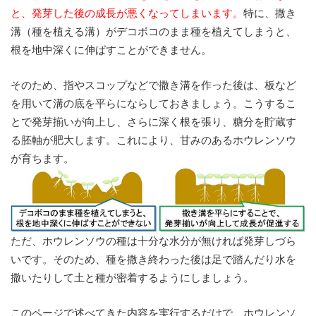
と、発芽した後の成長が悪くなってしまいます。
特に、撒き
溝（種を植える溝）がデコボコのまま種を植えてしまうと、
根を地中深くに伸ばすことができません。
そのため、指やスコップなどで撒き溝を作った後は、板など
を用いて溝の底を平らにならしておきましょう。こうするこ
とで発芽揃いが向上し、さらに深く根を張り、糖分を貯蔵す
る胚軸が肥大します。これにより、甘みのあるホウレンソウ
が育ちます。
ただ、ホウレンソウの種は十分な水分が無ければ発芽しづら
いです。そのため、種を撒き終わった後は足で踏んだり水を
撒いたりして土と種が密着するようにしましょう。
このページで述べてきた内容を実行するだけで、ホウレンソ