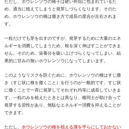
ただし、ホウレンソウの種子は硬い外殻に包まれているた
め、適当に植えてしまうと発芽しづらくなります。そのた
め、ホウレンソウの種は撒き方で成長の度合が左右されま
す。
一粒だけでも芽を出すのですが、発芽するために大量のエネ
ルギーを消費してしまうため、根を深く伸ばすことができま
せん。そのため、栄養分を吸い上げづらくなってしまい、結
果的に甘みの無いホウレンソウになってしまいます。
このようなリスクを防ぐために、ホウレンソウの種はすじ撒
き（すじ状に種を撒くこと）を行うのが一般的です。すじ状
に撒くことで一斉に発芽してそれぞれ均等に成長していきま
す。一粒のみを植えたときとは異なり、種同士が助け合って
発芽する習性があり、無駄なエネルギー消費を抑えることが
できます。
ただし、
ホウレンソウの種を植える溝を平らにしておかない