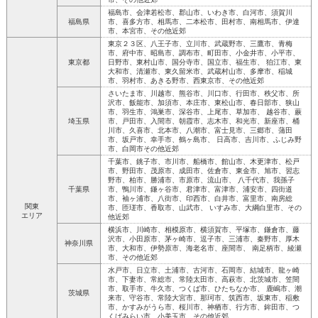
福島市、会津若松市、郡山市、いわき市、白河市、須賀川
福島県
市、喜多方市、相馬市、二本松市、田村市、南相馬市、伊達
市、本宮市、その他近郊
東京２３区、八王子市、立川市、武蔵野市、三鷹市、青梅
市、府中市、昭島市、調布市、町田市、小金井市、小平市、
東京都
日野市、東村山市、国分寺市、国立市、福生市、 狛江市、東
大和市、清瀬市、東久留米市、武蔵村山市、多摩市、稲城
市、羽村市、あきる野市、西東京市、その他近郊
さいたま市、川越市、熊谷市、川口市、行田市、秩父市、所
沢市、飯能市、加須市、本庄市、東松山市、春日部市、狭山
市、羽生市、鴻巣市、深谷市、上尾市、草加市、 越谷市、蕨
埼玉県
市、戸田市、入間市、朝霞市、志木市、和光市、新座市、桶
川市、久喜市、北本市、八潮市、富士見市、三郷市、蒲田
市、坂戸市、幸手市、鶴ヶ島市、 日高市、吉川市、ふじみ野
市、白岡市その他近郊
千葉市、銚子市、市川市、船橋市、館山市、木更津市、松戸
市、野田市、茂原市、成田市、佐倉市、東金市、旭市、習志
野市、柏市、勝浦市、市原市、流山市、 八千代市、我孫子
千葉県
市、鴨川市、鎌ヶ谷市、君津市、富津市、浦安市、四街道
市、袖ヶ浦市、八街市、印西市、白井市、富里市、南房総
関東
市、匝瑳市、香取市、山武市、 いすみ市、大綱白里市、その
エリア
他近郊
横浜市、川崎市、相模原市、横須賀市、平塚市、鎌倉市、藤
沢市、小田原市、茅ヶ崎市、逗子市、三浦市、秦野市、厚木
神奈川県
市、大和市、伊勢原市、海老名市、座間市、 南足柄市、綾瀬
市、その他近郊
水戸市、日立市、土浦市、古河市、石岡市、結城市、龍ヶ崎
市、下妻市、常総市、常陸太田市、高萩市、北茨城市、笠間
市、取手市、牛久市、つくば市、ひたちなか市、 鹿嶋市、潮
茨城県
来市、守谷市、常陸大宮市、那珂市、筑西市、坂東市、稲敷
市、かすみがうら市、桜川市、神栖市、行方市、鉾田市、つ
くばみらい市、小美玉市、その他近郊