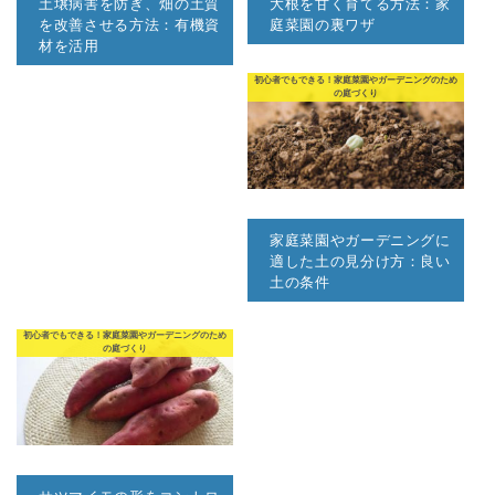
土壌病害を防ぎ、畑の土質
大根を甘く育てる方法：家
を改善させる方法：有機資
庭菜園の裏ワザ
材を活用
初心者でもできる！家庭菜園やガーデニングのため
の庭づくり
家庭菜園やガーデニングに
適した土の見分け方：良い
土の条件
初心者でもできる！家庭菜園やガーデニングのため
の庭づくり