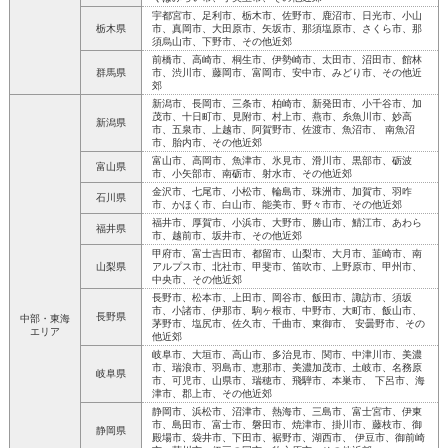
宇都宮市、足利市、栃木市、佐野市、鹿沼市、日光市、小山
栃木県
市、真岡市、大田原市、矢坂市、那須塩原市、さくら市、那
須烏山市、下野市、その他近郊
前橋市、高崎市、桐生市、伊勢崎市、太田市、沼田市、館林
群馬県
市、渋川市、藤岡市、富岡市、安中市、みどり市、その他近
郊
新潟市、長岡市、三条市、柏崎市、新発田市、小千谷市、加
茂市、十日町市、見附市、村上市、燕市、糸魚川市、妙高
新潟県
市、五泉市、上越市、阿賀野市、佐渡市、魚沼市、 南魚沼
市、胎内市、その他近郊
富山市、高岡市、魚津市、氷見市、滑川市、黒部市、砺波
富山県
市、小矢部市、南砺市、射水市、その他近郊
金沢市、七尾市、小松市、輪島市、珠洲市、加賀市、羽咋
石川県
市、かほく市、白山市、能美市、野々市市、その他近郊
福井市、厚賀市、小浜市、大野市、勝山市、鯖江市、あわら
福井県
市、越前市、坂井市、その他近郊
甲府市、富士吉田市、都留市、山梨市、大月市、韮崎市、南
山梨県
アルプス市、北社市、甲斐市、笛吹市、上野原市、甲州市、
中央市、その他近郊
長野市、松本市、上田市、岡谷市、飯田市、諏訪市、須坂
市、小諸市、伊那市、駒ヶ根市、中野市、大町市、飯山市、
長野県
中部・東海
茅野市、塩尻市、佐久市、千曲市、東御市、 安曇野市、その
エリア
他近郊
岐阜市、大垣市、高山市、多治見市、関市、中津川市、美濃
市、瑞浪市、羽島市、恵那市、美濃加茂市、土岐市、名務原
岐阜県
市、可児市、山県市、瑞穂市、飛騨市、本巣市、 下呂市、海
津市、郡上市、その他近郊
静岡市、浜松市、沼津市、熱海市、三島市、富士宮市、伊東
市、島田市、富士市、磐田市、焼津市、掛川市、藤枝市、御
静岡県
殿場市、袋井市、下田市、裾野市、湖西市、 伊豆市、御前崎