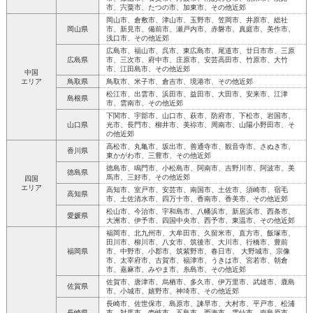
市、宍粟市、たつの市、加東市、その他近郊
岡山市、倉敷市、津山市、玉野市、笠岡市、井原市、総社
岡山県
市、新見市、備前市、瀬戸内市、赤磐市、真庭市、美作市、
浅口市、その他近郊
広島市、福山市、呉市、東広島市、尾道市、廿日市市、三原
広島県
市、三次市、府中市、庄原市、安芸高田市、竹原市、大竹
市、江田島市、その他近郊
中国
エリア
鳥取県
鳥取市、米子市、倉吉市、境港市、その他近郊
松江市、出雲市、浜田市、益田市、大田市、安来市、江津
島根県
市、雲南市、その他近郊
下関市、宇部市、山口市、萩市、防府市、下松市、岩国市、
山口県
光市、長門市、柳井市、美祢市、周南市、山陽小野田市、そ
の他近郊
高松市、丸亀市、坂出市、善通寺市、観音寺市、さぬき市、
香川県
東かがわ市、三豊市、その他近郊
徳島市、鳴門市、小松島市、阿南市、吉野川市、阿波市、美
徳島県
馬市、三好市、その他近郊
四国
エリア
高知市、室戸市、安芸市、南国市、土佐市、須崎市、宿毛
高知県
市、土佐清水市、四万十市、香南市、香美市、その他近郊
松山市、今治市、宇和島市、八幡浜市、新居浜市、西条市、
愛媛県
大洲市、伊予市、四国中央市、西予市、東温市、その他近郊
福岡市、北九州市、大牟田市、久留米市、直方市、飯塚市、
田川市、柳川市、八女市、筑後市、大川市、行橋市、豊前
福岡県
市、中野市、小郡市、筑紫野市、春日市、 大野城市、宗像
市、太宰府市、古賀市、福津市、うきは市、宮若市、朝倉
市、嘉麻市、みやま市、糸島市、その他近郊
佐賀市、唐津市、烏栖市、多久市、伊万里市、武雄市、鹿島
佐賀県
市、小城市、嬉野市、神埼市、その他近郊
長崎市、佐世保市、島原市、諫早市、大村市、平戸市、松浦
長崎県
市、対馬市、壱岐市、五島市、西海市、雲仙市、南島原市、