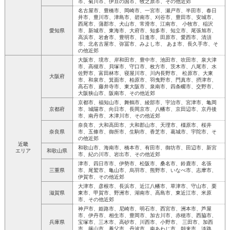
市、菊川市、伊豆の国市、牧之原市、その他近郊
名古屋市、豊橋市、岡崎市、一宮市、瀬戸市、半田市、春日
井市、豊川市、津島市、碧南市、刈谷市、豊田市、安城市、
西尾市、蒲郡市、犬山市、常滑市、江南市、 小牧市、稲沢
愛知県
市、新城市、東海市、大府市、知多市、知立市、尾張旭市、
高浜市、岩倉市、豊明市、日進市、田原市、愛西市、清須
市、北名古屋市、弥冨市、みよし市、 あま市、長久手市、そ
の他近郊
大阪市、境市、岸和田市、豊中市、池田市、吹田市、泉大津
市、高槻市、貝塚市、守口市、枚方市、茨木市、八尾市、水
佐野市、富田林市、寝屋川市、川内長野市、 松原市、大東
大阪府
市、和泉市、箕面市、柏原市、羽曳野市、門真市、摂津市、
高石市、藤井寺市、東大阪市、泉南市、四条畷市、交野市、
大阪狭山市、阪南市、その他近郊
京都市、福知山市、舞鶴市、綾部市、宇治市、宮津市、亀岡
京都府
市、城陽市、向日市、長岡京市、八幡市、京田辺市、京丹後
市、南丹市、木津川市、その他近郊
奈良市、大和高田市、大和郡山市、天理市、橿原市、桜井
奈良県
市、五條市、御所市、生駒市、香芝市、葛城市、宇陀市、そ
の他近郊
近畿
和歌山市、海南市、橋本市、有田市、御坊市、田辺市、新宮
エリア
和歌山県
市、紀の川市、岩出市、その他近郊
津市、四日市市、伊勢市、松阪市、桑名市、鈴鹿市、名張
三重県
市、尾鷲市、亀山市、烏羽市、熊野市、いなべ市、志摩市、
伊賀市、その他近郊
大津市、彦根市、長浜市、近江八幡市、草津市、守山市、栗
滋賀県
東市、甲賀市、野洲市、湖南市、高島市、東近江市、米原
市、その他近郊
神戸市、姫路市、尼崎市、明石市、西宮市、洲本市、芦屋
市、伊丹市、相生市、豊岡市、加古川市、赤穂市、西脇市、
兵庫県
宝塚市、三木市、高砂市、川西市、小野市、 三田市、加西
市、篠山市、養父市、丹波市、南あわじ市、朝来市、淡路