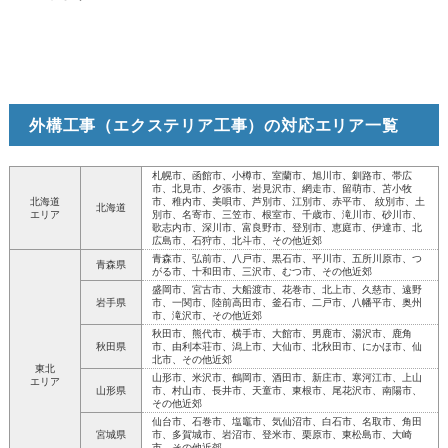
外構工事（エクステリア工事）の対応エリア一覧
札幌市、函館市、小樽市、室蘭市、旭川市、釧路市、帯広
市、北見市、夕張市、岩見沢市、網走市、留萌市、苫小牧
北海道
市、稚内市、美唄市、芦別市、江別市、赤平市、 紋別市、土
北海道
エリア
別市、名寄市、三笠市、根室市、千歳市、滝川市、砂川市、
歌志内市、深川市、富良野市、登別市、恵庭市、伊達市、北
広島市、石狩市、北斗市、その他近郊
青森市、弘前市、八戸市、黒石市、平川市、五所川原市、つ
青森県
がる市、十和田市、三沢市、むつ市、その他近郊
盛岡市、宮古市、大船渡市、花巻市、北上市、久慈市、遠野
岩手県
市、一関市、陸前高田市、釜石市、二戸市、八幡平市、奥州
市、滝沢市、その他近郊
秋田市、熊代市、横手市、大館市、男鹿市、湯沢市、鹿角
秋田県
市、由利本荘市、潟上市、大仙市、北秋田市、にかほ市、仙
北市、その他近郊
東北
山形市、米沢市、鶴岡市、酒田市、新庄市、寒河江市、上山
エリア
山形県
市、村山市、長井市、天童市、東根市、尾花沢市、南陽市、
その他近郊
仙台市、石巻市、塩竈市、気仙沼市、白石市、名取市、角田
宮城県
市、多賀城市、岩沼市、登米市、栗原市、東松島市、大崎
市、その他近郊