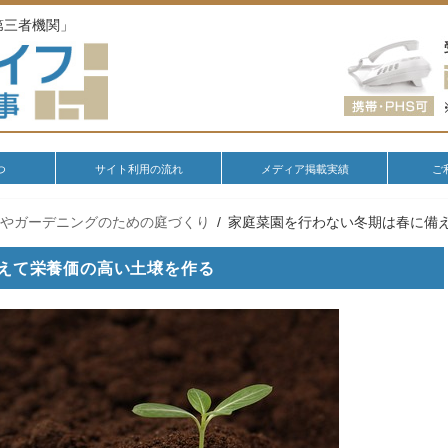
第三者機関」
つ
サイト利用の流れ
メディア掲載実績
ご
園やガーデニングのための庭づくり
家庭菜園を行わない冬期は春に備
えて栄養価の高い土壌を作る