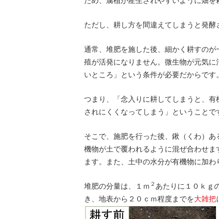
ため、腐植が産生されやすいように畑を
ただし、耕し方を間違えてしまうと発酵
通常、堆肥を施した後、細かく耕すのが
殖が活発になりません。微生物が元気に
いところ」という条件が必要だからです
つまり、「念入りに耕してしまうと、有
されにくくなってしまう」ということで
そこで、施肥を行った後、鍬（くわ）あ
機物が土で覆われるように混ぜ合わせま
ます。また、土中の水分が有機物に加わ
２
堆肥の分量は、１ｍ
あたりに１０ｋｇ
き、地表から２０ｃｍ程度までを
大雑把