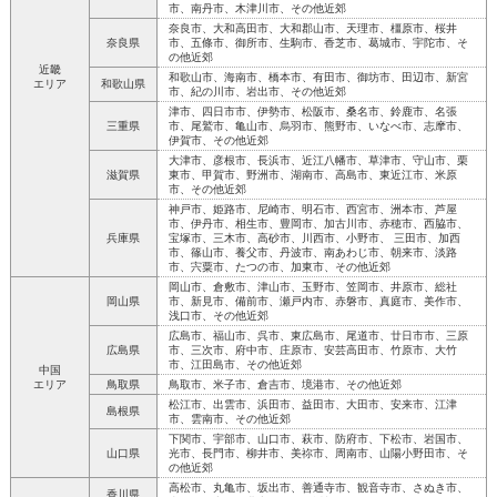
市、南丹市、木津川市、その他近郊
奈良市、大和高田市、大和郡山市、天理市、橿原市、桜井
奈良県
市、五條市、御所市、生駒市、香芝市、葛城市、宇陀市、そ
の他近郊
近畿
和歌山市、海南市、橋本市、有田市、御坊市、田辺市、新宮
エリア
和歌山県
市、紀の川市、岩出市、その他近郊
津市、四日市市、伊勢市、松阪市、桑名市、鈴鹿市、名張
三重県
市、尾鷲市、亀山市、烏羽市、熊野市、いなべ市、志摩市、
伊賀市、その他近郊
大津市、彦根市、長浜市、近江八幡市、草津市、守山市、栗
滋賀県
東市、甲賀市、野洲市、湖南市、高島市、東近江市、米原
市、その他近郊
神戸市、姫路市、尼崎市、明石市、西宮市、洲本市、芦屋
市、伊丹市、相生市、豊岡市、加古川市、赤穂市、西脇市、
兵庫県
宝塚市、三木市、高砂市、川西市、小野市、 三田市、加西
市、篠山市、養父市、丹波市、南あわじ市、朝来市、淡路
市、宍粟市、たつの市、加東市、その他近郊
岡山市、倉敷市、津山市、玉野市、笠岡市、井原市、総社
岡山県
市、新見市、備前市、瀬戸内市、赤磐市、真庭市、美作市、
浅口市、その他近郊
広島市、福山市、呉市、東広島市、尾道市、廿日市市、三原
広島県
市、三次市、府中市、庄原市、安芸高田市、竹原市、大竹
市、江田島市、その他近郊
中国
エリア
鳥取県
鳥取市、米子市、倉吉市、境港市、その他近郊
松江市、出雲市、浜田市、益田市、大田市、安来市、江津
島根県
市、雲南市、その他近郊
下関市、宇部市、山口市、萩市、防府市、下松市、岩国市、
山口県
光市、長門市、柳井市、美祢市、周南市、山陽小野田市、そ
の他近郊
高松市、丸亀市、坂出市、善通寺市、観音寺市、さぬき市、
香川県