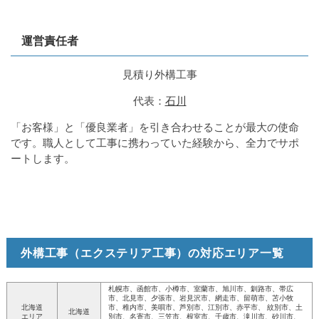
運営責任者
見積り外構工事
代表：
石川
「お客様」と「優良業者」を引き合わせることが最大の使命
です。職人として工事に携わっていた経験から、全力でサポ
ートします。
外構工事（エクステリア工事）の対応エリア一覧
札幌市、函館市、小樽市、室蘭市、旭川市、釧路市、帯広
市、北見市、夕張市、岩見沢市、網走市、留萌市、苫小牧
北海道
市、稚内市、美唄市、芦別市、江別市、赤平市、 紋別市、土
北海道
エリア
別市、名寄市、三笠市、根室市、千歳市、滝川市、砂川市、