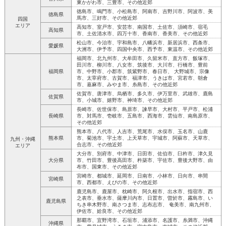
東かがわ市、三豊市、その他近郊
徳島市、鳴門市、小松島市、阿南市、吉野川市、阿波市、美
徳島県
馬市、三好市、その他近郊
四国
エリア
高知市、室戸市、安芸市、南国市、土佐市、須崎市、宿毛
高知県
市、土佐清水市、四万十市、香南市、香美市、その他近郊
松山市、今治市、宇和島市、八幡浜市、新居浜市、西条市、
愛媛県
大洲市、伊予市、四国中央市、西予市、東温市、その他近郊
福岡市、北九州市、大牟田市、久留米市、直方市、飯塚市、
田川市、柳川市、八女市、筑後市、大川市、行橋市、豊前
福岡県
市、中野市、小郡市、筑紫野市、春日市、 大野城市、宗像
市、太宰府市、古賀市、福津市、うきは市、宮若市、朝倉
市、嘉麻市、みやま市、糸島市、その他近郊
佐賀市、唐津市、烏栖市、多久市、伊万里市、武雄市、鹿島
佐賀県
市、小城市、嬉野市、神埼市、その他近郊
長崎市、佐世保市、島原市、諫早市、大村市、平戸市、松浦
長崎県
市、対馬市、壱岐市、五島市、西海市、雲仙市、南島原市、
その他近郊
熊本市、八代市、人吉市、荒尾市、水俣市、玉名市、山鹿
熊本県
市、菊池市、宇土市、上天草市、宇城市、阿蘇市、天草市、
九州・沖縄
合志市、その他近郊
エリア
大分市、別府市、中津市、日田市、佐伯市、臼杵市、津久見
大分県
市、竹田市、豊後高田市、杵築市、宇佐市、豊後大野市、由
布市、国東市、その他近郊
宮崎市、都城市、延岡市、日南市、小林市、日向市、串間
宮崎県
市、西都市、えびの市、その他近郊
鹿児島市、鹿屋市、枕崎市、阿久根市、出水市、指宿市、西
之表市、垂水市、薩摩川内市、日置市、曽於市、霧島市、い
鹿児島県
ちき串木野市、南さつま市、志布志市、 奄美市、南九州市、
伊佐市、姶良市、その他近郊
那覇市、宜野湾市、石垣市、浦添市、名護市、糸満市、沖縄
沖縄県