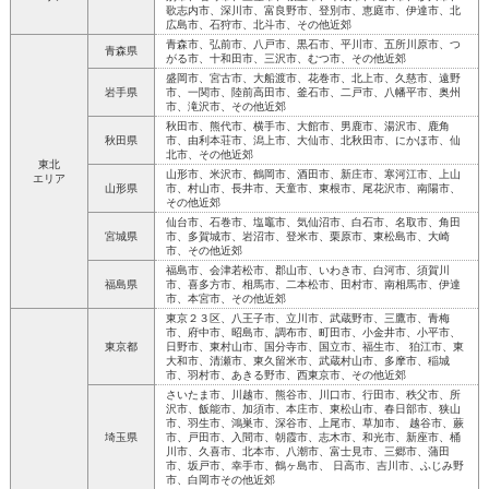
歌志内市、深川市、富良野市、登別市、恵庭市、伊達市、北
広島市、石狩市、北斗市、その他近郊
青森市、弘前市、八戸市、黒石市、平川市、五所川原市、つ
青森県
がる市、十和田市、三沢市、むつ市、その他近郊
盛岡市、宮古市、大船渡市、花巻市、北上市、久慈市、遠野
岩手県
市、一関市、陸前高田市、釜石市、二戸市、八幡平市、奥州
市、滝沢市、その他近郊
秋田市、熊代市、横手市、大館市、男鹿市、湯沢市、鹿角
秋田県
市、由利本荘市、潟上市、大仙市、北秋田市、にかほ市、仙
北市、その他近郊
東北
山形市、米沢市、鶴岡市、酒田市、新庄市、寒河江市、上山
エリア
山形県
市、村山市、長井市、天童市、東根市、尾花沢市、南陽市、
その他近郊
仙台市、石巻市、塩竈市、気仙沼市、白石市、名取市、角田
宮城県
市、多賀城市、岩沼市、登米市、栗原市、東松島市、大崎
市、その他近郊
福島市、会津若松市、郡山市、いわき市、白河市、須賀川
福島県
市、喜多方市、相馬市、二本松市、田村市、南相馬市、伊達
市、本宮市、その他近郊
東京２３区、八王子市、立川市、武蔵野市、三鷹市、青梅
市、府中市、昭島市、調布市、町田市、小金井市、小平市、
東京都
日野市、東村山市、国分寺市、国立市、福生市、 狛江市、東
大和市、清瀬市、東久留米市、武蔵村山市、多摩市、稲城
市、羽村市、あきる野市、西東京市、その他近郊
さいたま市、川越市、熊谷市、川口市、行田市、秩父市、所
沢市、飯能市、加須市、本庄市、東松山市、春日部市、狭山
市、羽生市、鴻巣市、深谷市、上尾市、草加市、 越谷市、蕨
埼玉県
市、戸田市、入間市、朝霞市、志木市、和光市、新座市、桶
川市、久喜市、北本市、八潮市、富士見市、三郷市、蒲田
市、坂戸市、幸手市、鶴ヶ島市、 日高市、吉川市、ふじみ野
市、白岡市その他近郊