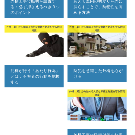
外構工事で照明を設置す
あえて室内の明かりを外に
る：必ず押さえるべき３つ
漏らすことで、防犯性を高
のポイント
める方法
外構（庭）から始める大切な家族と財産を守る防犯
外構（庭）から始める大切な家族と財産を守る防犯
対策
対策
泥棒が行う「あたり行為」
防犯を意識した外構を心が
とは：不審者の行動を把握
ける
する
外構（庭）から始める大切な家族と財産を守る防犯
対策