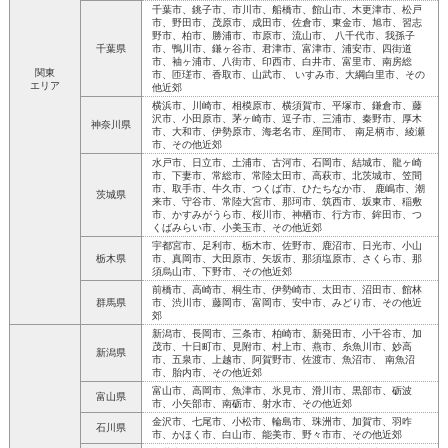
千葉市、銚子市、市川市、船橋市、館山市、木更津市、松戸
市、野田市、茂原市、成田市、佐倉市、東金市、旭市、習志
野市、柏市、勝浦市、市原市、流山市、 八千代市、我孫子
千葉県
市、鴨川市、鎌ヶ谷市、君津市、富津市、浦安市、四街道
市、袖ヶ浦市、八街市、印西市、白井市、富里市、南房総
関東
市、匝瑳市、香取市、山武市、 いすみ市、大綱白里市、その
エリア
他近郊
横浜市、川崎市、相模原市、横須賀市、平塚市、鎌倉市、藤
沢市、小田原市、茅ヶ崎市、逗子市、三浦市、秦野市、厚木
神奈川県
市、大和市、伊勢原市、海老名市、座間市、 南足柄市、綾瀬
市、その他近郊
水戸市、日立市、土浦市、古河市、石岡市、結城市、龍ヶ崎
市、下妻市、常総市、常陸太田市、高萩市、北茨城市、笠間
市、取手市、牛久市、つくば市、ひたちなか市、 鹿嶋市、潮
茨城県
来市、守谷市、常陸大宮市、那珂市、筑西市、坂東市、稲敷
市、かすみがうら市、桜川市、神栖市、行方市、鉾田市、つ
くばみらい市、小美玉市、その他近郊
宇都宮市、足利市、栃木市、佐野市、鹿沼市、日光市、小山
栃木県
市、真岡市、大田原市、矢坂市、那須塩原市、さくら市、那
須烏山市、下野市、その他近郊
前橋市、高崎市、桐生市、伊勢崎市、太田市、沼田市、館林
群馬県
市、渋川市、藤岡市、富岡市、安中市、みどり市、その他近
郊
新潟市、長岡市、三条市、柏崎市、新発田市、小千谷市、加
茂市、十日町市、見附市、村上市、燕市、糸魚川市、妙高
新潟県
市、五泉市、上越市、阿賀野市、佐渡市、魚沼市、 南魚沼
市、胎内市、その他近郊
富山市、高岡市、魚津市、氷見市、滑川市、黒部市、砺波
富山県
市、小矢部市、南砺市、射水市、その他近郊
金沢市、七尾市、小松市、輪島市、珠洲市、加賀市、羽咋
石川県
市、かほく市、白山市、能美市、野々市市、その他近郊