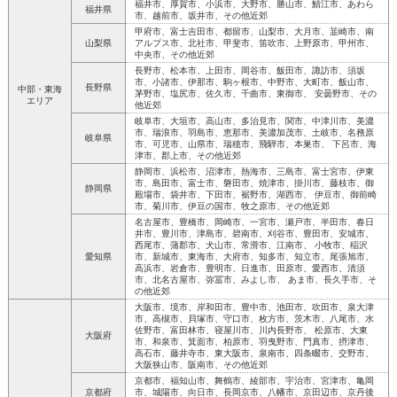
福井市、厚賀市、小浜市、大野市、勝山市、鯖江市、あわら
福井県
市、越前市、坂井市、その他近郊
甲府市、富士吉田市、都留市、山梨市、大月市、韮崎市、南
山梨県
アルプス市、北社市、甲斐市、笛吹市、上野原市、甲州市、
中央市、その他近郊
長野市、松本市、上田市、岡谷市、飯田市、諏訪市、須坂
市、小諸市、伊那市、駒ヶ根市、中野市、大町市、飯山市、
長野県
中部・東海
茅野市、塩尻市、佐久市、千曲市、東御市、 安曇野市、その
エリア
他近郊
岐阜市、大垣市、高山市、多治見市、関市、中津川市、美濃
市、瑞浪市、羽島市、恵那市、美濃加茂市、土岐市、名務原
岐阜県
市、可児市、山県市、瑞穂市、飛騨市、本巣市、 下呂市、海
津市、郡上市、その他近郊
静岡市、浜松市、沼津市、熱海市、三島市、富士宮市、伊東
市、島田市、富士市、磐田市、焼津市、掛川市、藤枝市、御
静岡県
殿場市、袋井市、下田市、裾野市、湖西市、 伊豆市、御前崎
市、菊川市、伊豆の国市、牧之原市、その他近郊
名古屋市、豊橋市、岡崎市、一宮市、瀬戸市、半田市、春日
井市、豊川市、津島市、碧南市、刈谷市、豊田市、安城市、
西尾市、蒲郡市、犬山市、常滑市、江南市、 小牧市、稲沢
愛知県
市、新城市、東海市、大府市、知多市、知立市、尾張旭市、
高浜市、岩倉市、豊明市、日進市、田原市、愛西市、清須
市、北名古屋市、弥冨市、みよし市、 あま市、長久手市、そ
の他近郊
大阪市、境市、岸和田市、豊中市、池田市、吹田市、泉大津
市、高槻市、貝塚市、守口市、枚方市、茨木市、八尾市、水
佐野市、富田林市、寝屋川市、川内長野市、 松原市、大東
大阪府
市、和泉市、箕面市、柏原市、羽曳野市、門真市、摂津市、
高石市、藤井寺市、東大阪市、泉南市、四条畷市、交野市、
大阪狭山市、阪南市、その他近郊
京都市、福知山市、舞鶴市、綾部市、宇治市、宮津市、亀岡
京都府
市、城陽市、向日市、長岡京市、八幡市、京田辺市、京丹後