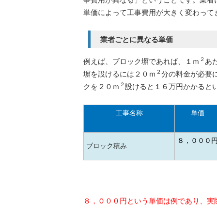
単価によって工事費用が大きく変わって
業者ごとに異なる単価
２
例えば、ブロック塀であれば、１ｍ
あ
２
塀を設けるには２０ｍ
分の料金が必要
２
クを２０ｍ
設けると１６万円かかると
工事名称
単価
８，０００
ブロック積み
８，０００円という単価は例であり、実