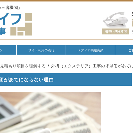
第三者機関」
つ
サイト利用の流れ
メディア掲載実績
ご
の見積もり項目を理解する
外構（エクステリア）工事の坪単価があて
価があてにならない理由