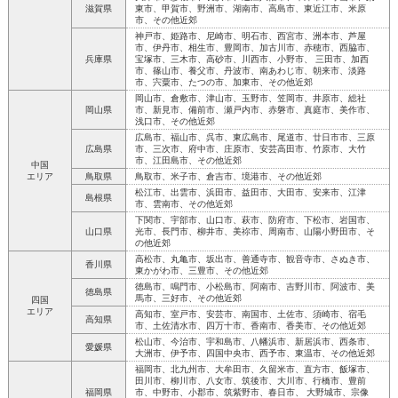
滋賀県
東市、甲賀市、野洲市、湖南市、高島市、東近江市、米原
市、その他近郊
神戸市、姫路市、尼崎市、明石市、西宮市、洲本市、芦屋
市、伊丹市、相生市、豊岡市、加古川市、赤穂市、西脇市、
兵庫県
宝塚市、三木市、高砂市、川西市、小野市、 三田市、加西
市、篠山市、養父市、丹波市、南あわじ市、朝来市、淡路
市、宍粟市、たつの市、加東市、その他近郊
岡山市、倉敷市、津山市、玉野市、笠岡市、井原市、総社
岡山県
市、新見市、備前市、瀬戸内市、赤磐市、真庭市、美作市、
浅口市、その他近郊
広島市、福山市、呉市、東広島市、尾道市、廿日市市、三原
広島県
市、三次市、府中市、庄原市、安芸高田市、竹原市、大竹
市、江田島市、その他近郊
中国
エリア
鳥取県
鳥取市、米子市、倉吉市、境港市、その他近郊
松江市、出雲市、浜田市、益田市、大田市、安来市、江津
島根県
市、雲南市、その他近郊
下関市、宇部市、山口市、萩市、防府市、下松市、岩国市、
山口県
光市、長門市、柳井市、美祢市、周南市、山陽小野田市、そ
の他近郊
高松市、丸亀市、坂出市、善通寺市、観音寺市、さぬき市、
香川県
東かがわ市、三豊市、その他近郊
徳島市、鳴門市、小松島市、阿南市、吉野川市、阿波市、美
徳島県
馬市、三好市、その他近郊
四国
エリア
高知市、室戸市、安芸市、南国市、土佐市、須崎市、宿毛
高知県
市、土佐清水市、四万十市、香南市、香美市、その他近郊
松山市、今治市、宇和島市、八幡浜市、新居浜市、西条市、
愛媛県
大洲市、伊予市、四国中央市、西予市、東温市、その他近郊
福岡市、北九州市、大牟田市、久留米市、直方市、飯塚市、
田川市、柳川市、八女市、筑後市、大川市、行橋市、豊前
福岡県
市、中野市、小郡市、筑紫野市、春日市、 大野城市、宗像