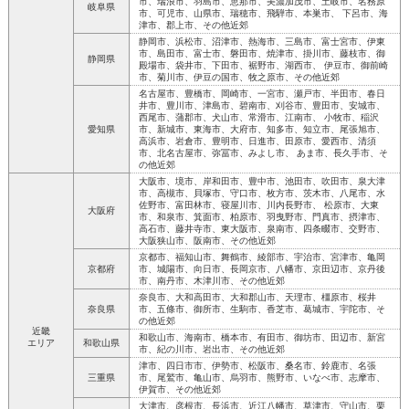
市、瑞浪市、羽島市、恵那市、美濃加茂市、土岐市、名務原
岐阜県
市、可児市、山県市、瑞穂市、飛騨市、本巣市、 下呂市、海
津市、郡上市、その他近郊
静岡市、浜松市、沼津市、熱海市、三島市、富士宮市、伊東
市、島田市、富士市、磐田市、焼津市、掛川市、藤枝市、御
静岡県
殿場市、袋井市、下田市、裾野市、湖西市、 伊豆市、御前崎
市、菊川市、伊豆の国市、牧之原市、その他近郊
名古屋市、豊橋市、岡崎市、一宮市、瀬戸市、半田市、春日
井市、豊川市、津島市、碧南市、刈谷市、豊田市、安城市、
西尾市、蒲郡市、犬山市、常滑市、江南市、 小牧市、稲沢
愛知県
市、新城市、東海市、大府市、知多市、知立市、尾張旭市、
高浜市、岩倉市、豊明市、日進市、田原市、愛西市、清須
市、北名古屋市、弥冨市、みよし市、 あま市、長久手市、そ
の他近郊
大阪市、境市、岸和田市、豊中市、池田市、吹田市、泉大津
市、高槻市、貝塚市、守口市、枚方市、茨木市、八尾市、水
佐野市、富田林市、寝屋川市、川内長野市、 松原市、大東
大阪府
市、和泉市、箕面市、柏原市、羽曳野市、門真市、摂津市、
高石市、藤井寺市、東大阪市、泉南市、四条畷市、交野市、
大阪狭山市、阪南市、その他近郊
京都市、福知山市、舞鶴市、綾部市、宇治市、宮津市、亀岡
京都府
市、城陽市、向日市、長岡京市、八幡市、京田辺市、京丹後
市、南丹市、木津川市、その他近郊
奈良市、大和高田市、大和郡山市、天理市、橿原市、桜井
奈良県
市、五條市、御所市、生駒市、香芝市、葛城市、宇陀市、そ
の他近郊
近畿
和歌山市、海南市、橋本市、有田市、御坊市、田辺市、新宮
エリア
和歌山県
市、紀の川市、岩出市、その他近郊
津市、四日市市、伊勢市、松阪市、桑名市、鈴鹿市、名張
三重県
市、尾鷲市、亀山市、烏羽市、熊野市、いなべ市、志摩市、
伊賀市、その他近郊
大津市、彦根市、長浜市、近江八幡市、草津市、守山市、栗