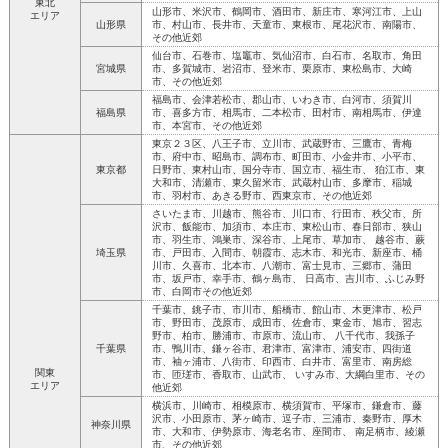
東北
山形市、米沢市、鶴岡市、酒田市、新庄市、寒河江市、上山
エリア
山形県
市、村山市、長井市、天童市、東根市、尾花沢市、南陽市、
その他近郊
仙台市、石巻市、塩竈市、気仙沼市、白石市、名取市、角田
宮城県
市、多賀城市、岩沼市、登米市、栗原市、東松島市、大崎
市、その他近郊
福島市、会津若松市、郡山市、いわき市、白河市、須賀川
福島県
市、喜多方市、相馬市、二本松市、田村市、南相馬市、伊達
市、本宮市、その他近郊
東京２３区、八王子市、立川市、武蔵野市、三鷹市、青梅
市、府中市、昭島市、調布市、町田市、小金井市、小平市、
東京都
日野市、東村山市、国分寺市、国立市、福生市、 狛江市、東
大和市、清瀬市、東久留米市、武蔵村山市、多摩市、稲城
市、羽村市、あきる野市、西東京市、その他近郊
さいたま市、川越市、熊谷市、川口市、行田市、秩父市、所
沢市、飯能市、加須市、本庄市、東松山市、春日部市、狭山
市、羽生市、鴻巣市、深谷市、上尾市、草加市、 越谷市、蕨
埼玉県
市、戸田市、入間市、朝霞市、志木市、和光市、新座市、桶
川市、久喜市、北本市、八潮市、富士見市、三郷市、蒲田
市、坂戸市、幸手市、鶴ヶ島市、 日高市、吉川市、ふじみ野
市、白岡市その他近郊
千葉市、銚子市、市川市、船橋市、館山市、木更津市、松戸
市、野田市、茂原市、成田市、佐倉市、東金市、旭市、習志
野市、柏市、勝浦市、市原市、流山市、 八千代市、我孫子
千葉県
市、鴨川市、鎌ヶ谷市、君津市、富津市、浦安市、四街道
市、袖ヶ浦市、八街市、印西市、白井市、富里市、南房総
関東
市、匝瑳市、香取市、山武市、 いすみ市、大綱白里市、その
エリア
他近郊
横浜市、川崎市、相模原市、横須賀市、平塚市、鎌倉市、藤
沢市、小田原市、茅ヶ崎市、逗子市、三浦市、秦野市、厚木
神奈川県
市、大和市、伊勢原市、海老名市、座間市、 南足柄市、綾瀬
市、その他近郊