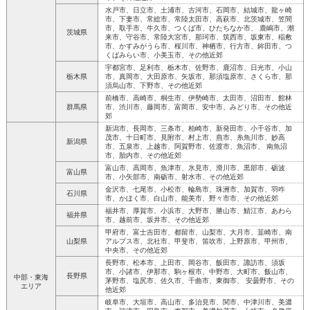
水戸市、日立市、土浦市、古河市、石岡市、結城市、龍ヶ崎
市、下妻市、常総市、常陸太田市、高萩市、北茨城市、笠間
市、取手市、牛久市、つくば市、ひたちなか市、 鹿嶋市、潮
茨城県
来市、守谷市、常陸大宮市、那珂市、筑西市、坂東市、稲敷
市、かすみがうら市、桜川市、神栖市、行方市、鉾田市、つ
くばみらい市、小美玉市、その他近郊
宇都宮市、足利市、栃木市、佐野市、鹿沼市、日光市、小山
栃木県
市、真岡市、大田原市、矢坂市、那須塩原市、さくら市、那
須烏山市、下野市、その他近郊
前橋市、高崎市、桐生市、伊勢崎市、太田市、沼田市、館林
群馬県
市、渋川市、藤岡市、富岡市、安中市、みどり市、その他近
郊
新潟市、長岡市、三条市、柏崎市、新発田市、小千谷市、加
茂市、十日町市、見附市、村上市、燕市、糸魚川市、妙高
新潟県
市、五泉市、上越市、阿賀野市、佐渡市、魚沼市、 南魚沼
市、胎内市、その他近郊
富山市、高岡市、魚津市、氷見市、滑川市、黒部市、砺波
富山県
市、小矢部市、南砺市、射水市、その他近郊
金沢市、七尾市、小松市、輪島市、珠洲市、加賀市、羽咋
石川県
市、かほく市、白山市、能美市、野々市市、その他近郊
福井市、厚賀市、小浜市、大野市、勝山市、鯖江市、あわら
福井県
市、越前市、坂井市、その他近郊
甲府市、富士吉田市、都留市、山梨市、大月市、韮崎市、南
山梨県
アルプス市、北社市、甲斐市、笛吹市、上野原市、甲州市、
中央市、その他近郊
長野市、松本市、上田市、岡谷市、飯田市、諏訪市、須坂
市、小諸市、伊那市、駒ヶ根市、中野市、大町市、飯山市、
長野県
中部・東海
茅野市、塩尻市、佐久市、千曲市、東御市、 安曇野市、その
エリア
他近郊
岐阜市、大垣市、高山市、多治見市、関市、中津川市、美濃