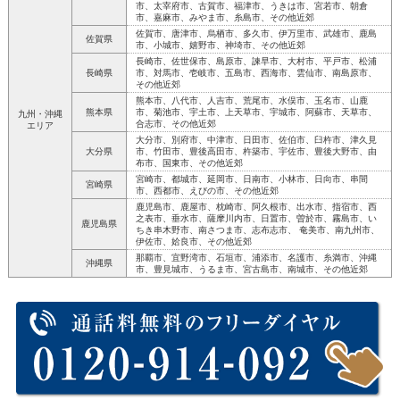
市、太宰府市、古賀市、福津市、うきは市、宮若市、朝倉
市、嘉麻市、みやま市、糸島市、その他近郊
佐賀市、唐津市、烏栖市、多久市、伊万里市、武雄市、鹿島
佐賀県
市、小城市、嬉野市、神埼市、その他近郊
長崎市、佐世保市、島原市、諫早市、大村市、平戸市、松浦
長崎県
市、対馬市、壱岐市、五島市、西海市、雲仙市、南島原市、
その他近郊
熊本市、八代市、人吉市、荒尾市、水俣市、玉名市、山鹿
熊本県
市、菊池市、宇土市、上天草市、宇城市、阿蘇市、天草市、
九州・沖縄
合志市、その他近郊
エリア
大分市、別府市、中津市、日田市、佐伯市、臼杵市、津久見
大分県
市、竹田市、豊後高田市、杵築市、宇佐市、豊後大野市、由
布市、国東市、その他近郊
宮崎市、都城市、延岡市、日南市、小林市、日向市、串間
宮崎県
市、西都市、えびの市、その他近郊
鹿児島市、鹿屋市、枕崎市、阿久根市、出水市、指宿市、西
之表市、垂水市、薩摩川内市、日置市、曽於市、霧島市、い
鹿児島県
ちき串木野市、南さつま市、志布志市、 奄美市、南九州市、
伊佐市、姶良市、その他近郊
那覇市、宜野湾市、石垣市、浦添市、名護市、糸満市、沖縄
沖縄県
市、豊見城市、うるま市、宮古島市、南城市、その他近郊