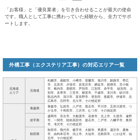
「お客様」と「優良業者」を引き合わせることが最大の使命
です。職人として工事に携わっていた経験から、全力でサポ
ートします。
外構工事（エクステリア工事）の対応エリア一覧
札幌市、函館市、小樽市、室蘭市、旭川市、釧路市、帯広
市、北見市、夕張市、岩見沢市、網走市、留萌市、苫小牧
北海道
市、稚内市、美唄市、芦別市、江別市、赤平市、 紋別市、土
北海道
エリア
別市、名寄市、三笠市、根室市、千歳市、滝川市、砂川市、
歌志内市、深川市、富良野市、登別市、恵庭市、伊達市、北
広島市、石狩市、北斗市、その他近郊
青森市、弘前市、八戸市、黒石市、平川市、五所川原市、つ
青森県
がる市、十和田市、三沢市、むつ市、その他近郊
盛岡市、宮古市、大船渡市、花巻市、北上市、久慈市、遠野
岩手県
市、一関市、陸前高田市、釜石市、二戸市、八幡平市、奥州
市、滝沢市、その他近郊
秋田市、熊代市、横手市、大館市、男鹿市、湯沢市、鹿角
秋田県
市、由利本荘市、潟上市、大仙市、北秋田市、にかほ市、仙
北市、その他近郊