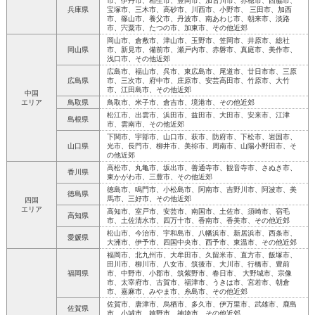
市、伊丹市、相生市、豊岡市、加古川市、赤穂市、西脇市、
兵庫県
宝塚市、三木市、高砂市、川西市、小野市、 三田市、加西
市、篠山市、養父市、丹波市、南あわじ市、朝来市、淡路
市、宍粟市、たつの市、加東市、その他近郊
岡山市、倉敷市、津山市、玉野市、笠岡市、井原市、総社
岡山県
市、新見市、備前市、瀬戸内市、赤磐市、真庭市、美作市、
浅口市、その他近郊
広島市、福山市、呉市、東広島市、尾道市、廿日市市、三原
広島県
市、三次市、府中市、庄原市、安芸高田市、竹原市、大竹
市、江田島市、その他近郊
中国
エリア
鳥取県
鳥取市、米子市、倉吉市、境港市、その他近郊
松江市、出雲市、浜田市、益田市、大田市、安来市、江津
島根県
市、雲南市、その他近郊
下関市、宇部市、山口市、萩市、防府市、下松市、岩国市、
山口県
光市、長門市、柳井市、美祢市、周南市、山陽小野田市、そ
の他近郊
高松市、丸亀市、坂出市、善通寺市、観音寺市、さぬき市、
香川県
東かがわ市、三豊市、その他近郊
徳島市、鳴門市、小松島市、阿南市、吉野川市、阿波市、美
徳島県
馬市、三好市、その他近郊
四国
エリア
高知市、室戸市、安芸市、南国市、土佐市、須崎市、宿毛
高知県
市、土佐清水市、四万十市、香南市、香美市、その他近郊
松山市、今治市、宇和島市、八幡浜市、新居浜市、西条市、
愛媛県
大洲市、伊予市、四国中央市、西予市、東温市、その他近郊
福岡市、北九州市、大牟田市、久留米市、直方市、飯塚市、
田川市、柳川市、八女市、筑後市、大川市、行橋市、豊前
福岡県
市、中野市、小郡市、筑紫野市、春日市、 大野城市、宗像
市、太宰府市、古賀市、福津市、うきは市、宮若市、朝倉
市、嘉麻市、みやま市、糸島市、その他近郊
佐賀市、唐津市、烏栖市、多久市、伊万里市、武雄市、鹿島
佐賀県
市、小城市、嬉野市、神埼市、その他近郊