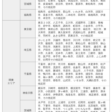
仙台市、石巻市、塩竈市、気仙沼市、白石市、名取市、角田
宮城県
市、多賀城市、岩沼市、登米市、栗原市、東松島市、大崎
市、その他近郊
福島市、会津若松市、郡山市、いわき市、白河市、須賀川
福島県
市、喜多方市、相馬市、二本松市、田村市、南相馬市、伊達
市、本宮市、その他近郊
東京２３区、八王子市、立川市、武蔵野市、三鷹市、青梅
市、府中市、昭島市、調布市、町田市、小金井市、小平市、
東京都
日野市、東村山市、国分寺市、国立市、福生市、 狛江市、東
大和市、清瀬市、東久留米市、武蔵村山市、多摩市、稲城
市、羽村市、あきる野市、西東京市、その他近郊
さいたま市、川越市、熊谷市、川口市、行田市、秩父市、所
沢市、飯能市、加須市、本庄市、東松山市、春日部市、狭山
市、羽生市、鴻巣市、深谷市、上尾市、草加市、 越谷市、蕨
埼玉県
市、戸田市、入間市、朝霞市、志木市、和光市、新座市、桶
川市、久喜市、北本市、八潮市、富士見市、三郷市、蒲田
市、坂戸市、幸手市、鶴ヶ島市、 日高市、吉川市、ふじみ野
市、白岡市その他近郊
千葉市、銚子市、市川市、船橋市、館山市、木更津市、松戸
市、野田市、茂原市、成田市、佐倉市、東金市、旭市、習志
野市、柏市、勝浦市、市原市、流山市、 八千代市、我孫子
千葉県
市、鴨川市、鎌ヶ谷市、君津市、富津市、浦安市、四街道
市、袖ヶ浦市、八街市、印西市、白井市、富里市、南房総
関東
市、匝瑳市、香取市、山武市、 いすみ市、大綱白里市、その
エリア
他近郊
横浜市、川崎市、相模原市、横須賀市、平塚市、鎌倉市、藤
沢市、小田原市、茅ヶ崎市、逗子市、三浦市、秦野市、厚木
神奈川県
市、大和市、伊勢原市、海老名市、座間市、 南足柄市、綾瀬
市、その他近郊
水戸市、日立市、土浦市、古河市、石岡市、結城市、龍ヶ崎
市、下妻市、常総市、常陸太田市、高萩市、北茨城市、笠間
市、取手市、牛久市、つくば市、ひたちなか市、 鹿嶋市、潮
茨城県