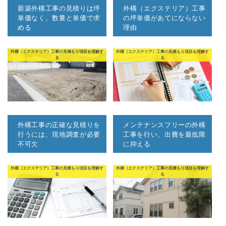
新築外構工事の見積りは坪
外構（エクステリア）工事
単価なく、数量と単価で求
の坪単価があてにならない
める
理由
外構（エクステリア）工事の見積もり項目を理解す
外構（エクステリア）工事の見積もり項目を理解す
る
る
外構工事の正確な見積りを
メンテナンスフリーの外構
行うには、現地調査が必要
工事を行い、出費を最低限
不可欠
に抑える
外構（エクステリア）工事の見積もり項目を理解す
外構（エクステリア）工事の見積もり項目を理解す
る
る