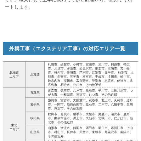
ートします。
外構工事（エクステリア工事）の対応エリア一覧
札幌市、函館市、小樽市、室蘭市、旭川市、釧路市、帯広
市、北見市、夕張市、岩見沢市、網走市、留萌市、苫小牧
北海道
市、稚内市、美唄市、芦別市、江別市、赤平市、 紋別市、土
北海道
エリア
別市、名寄市、三笠市、根室市、千歳市、滝川市、砂川市、
歌志内市、深川市、富良野市、登別市、恵庭市、伊達市、北
広島市、石狩市、北斗市、その他近郊
青森市、弘前市、八戸市、黒石市、平川市、五所川原市、つ
青森県
がる市、十和田市、三沢市、むつ市、その他近郊
盛岡市、宮古市、大船渡市、花巻市、北上市、久慈市、遠野
岩手県
市、一関市、陸前高田市、釜石市、二戸市、八幡平市、奥州
市、滝沢市、その他近郊
秋田市、熊代市、横手市、大館市、男鹿市、湯沢市、鹿角
秋田県
市、由利本荘市、潟上市、大仙市、北秋田市、にかほ市、仙
北市、その他近郊
東北
山形市、米沢市、鶴岡市、酒田市、新庄市、寒河江市、上山
エリア
山形県
市、村山市、長井市、天童市、東根市、尾花沢市、南陽市、
その他近郊