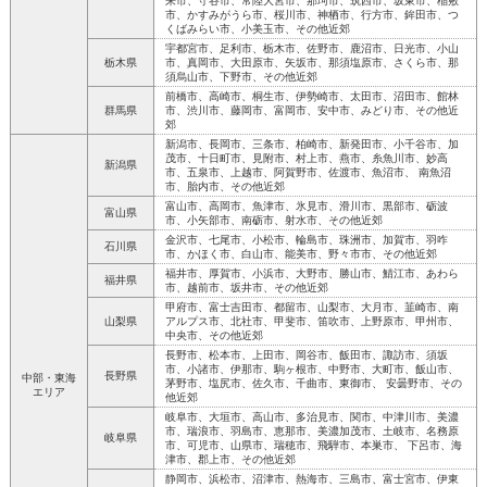
来市、守谷市、常陸大宮市、那珂市、筑西市、坂東市、稲敷
市、かすみがうら市、桜川市、神栖市、行方市、鉾田市、つ
くばみらい市、小美玉市、その他近郊
宇都宮市、足利市、栃木市、佐野市、鹿沼市、日光市、小山
栃木県
市、真岡市、大田原市、矢坂市、那須塩原市、さくら市、那
須烏山市、下野市、その他近郊
前橋市、高崎市、桐生市、伊勢崎市、太田市、沼田市、館林
群馬県
市、渋川市、藤岡市、富岡市、安中市、みどり市、その他近
郊
新潟市、長岡市、三条市、柏崎市、新発田市、小千谷市、加
茂市、十日町市、見附市、村上市、燕市、糸魚川市、妙高
新潟県
市、五泉市、上越市、阿賀野市、佐渡市、魚沼市、 南魚沼
市、胎内市、その他近郊
富山市、高岡市、魚津市、氷見市、滑川市、黒部市、砺波
富山県
市、小矢部市、南砺市、射水市、その他近郊
金沢市、七尾市、小松市、輪島市、珠洲市、加賀市、羽咋
石川県
市、かほく市、白山市、能美市、野々市市、その他近郊
福井市、厚賀市、小浜市、大野市、勝山市、鯖江市、あわら
福井県
市、越前市、坂井市、その他近郊
甲府市、富士吉田市、都留市、山梨市、大月市、韮崎市、南
山梨県
アルプス市、北社市、甲斐市、笛吹市、上野原市、甲州市、
中央市、その他近郊
長野市、松本市、上田市、岡谷市、飯田市、諏訪市、須坂
市、小諸市、伊那市、駒ヶ根市、中野市、大町市、飯山市、
長野県
中部・東海
茅野市、塩尻市、佐久市、千曲市、東御市、 安曇野市、その
エリア
他近郊
岐阜市、大垣市、高山市、多治見市、関市、中津川市、美濃
市、瑞浪市、羽島市、恵那市、美濃加茂市、土岐市、名務原
岐阜県
市、可児市、山県市、瑞穂市、飛騨市、本巣市、 下呂市、海
津市、郡上市、その他近郊
静岡市、浜松市、沼津市、熱海市、三島市、富士宮市、伊東