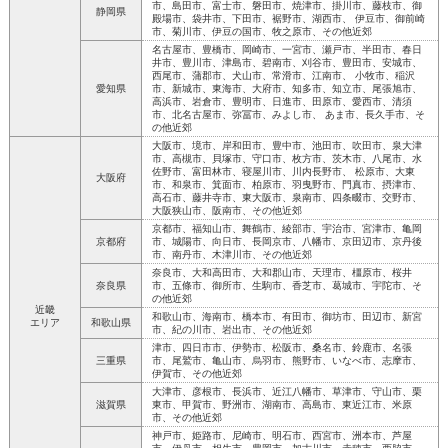
市、島田市、富士市、磐田市、焼津市、掛川市、藤枝市、御
静岡県
殿場市、袋井市、下田市、裾野市、湖西市、 伊豆市、御前崎
市、菊川市、伊豆の国市、牧之原市、その他近郊
名古屋市、豊橋市、岡崎市、一宮市、瀬戸市、半田市、春日
井市、豊川市、津島市、碧南市、刈谷市、豊田市、安城市、
西尾市、蒲郡市、犬山市、常滑市、江南市、 小牧市、稲沢
愛知県
市、新城市、東海市、大府市、知多市、知立市、尾張旭市、
高浜市、岩倉市、豊明市、日進市、田原市、愛西市、清須
市、北名古屋市、弥冨市、みよし市、 あま市、長久手市、そ
の他近郊
大阪市、境市、岸和田市、豊中市、池田市、吹田市、泉大津
市、高槻市、貝塚市、守口市、枚方市、茨木市、八尾市、水
佐野市、富田林市、寝屋川市、川内長野市、 松原市、大東
大阪府
市、和泉市、箕面市、柏原市、羽曳野市、門真市、摂津市、
高石市、藤井寺市、東大阪市、泉南市、四条畷市、交野市、
大阪狭山市、阪南市、その他近郊
京都市、福知山市、舞鶴市、綾部市、宇治市、宮津市、亀岡
京都府
市、城陽市、向日市、長岡京市、八幡市、京田辺市、京丹後
市、南丹市、木津川市、その他近郊
奈良市、大和高田市、大和郡山市、天理市、橿原市、桜井
奈良県
市、五條市、御所市、生駒市、香芝市、葛城市、宇陀市、そ
の他近郊
近畿
和歌山市、海南市、橋本市、有田市、御坊市、田辺市、新宮
エリア
和歌山県
市、紀の川市、岩出市、その他近郊
津市、四日市市、伊勢市、松阪市、桑名市、鈴鹿市、名張
三重県
市、尾鷲市、亀山市、烏羽市、熊野市、いなべ市、志摩市、
伊賀市、その他近郊
大津市、彦根市、長浜市、近江八幡市、草津市、守山市、栗
滋賀県
東市、甲賀市、野洲市、湖南市、高島市、東近江市、米原
市、その他近郊
神戸市、姫路市、尼崎市、明石市、西宮市、洲本市、芦屋