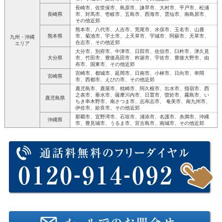
長崎市、佐世保市、島原市、諫早市、大村市、平戸市、松浦
長崎県
市、対馬市、壱岐市、五島市、西海市、雲仙市、南島原市、
その他近郊
熊本市、八代市、人吉市、荒尾市、水俣市、玉名市、山鹿
熊本県
市、菊池市、宇土市、上天草市、宇城市、阿蘇市、天草市、
九州・沖縄
合志市、その他近郊
エリア
大分市、別府市、中津市、日田市、佐伯市、臼杵市、津久見
大分県
市、竹田市、豊後高田市、杵築市、宇佐市、豊後大野市、由
布市、国東市、その他近郊
宮崎市、都城市、延岡市、日南市、小林市、日向市、串間
宮崎県
市、西都市、えびの市、その他近郊
鹿児島市、鹿屋市、枕崎市、阿久根市、出水市、指宿市、西
之表市、垂水市、薩摩川内市、日置市、曽於市、霧島市、い
鹿児島県
ちき串木野市、南さつま市、志布志市、 奄美市、南九州市、
伊佐市、姶良市、その他近郊
那覇市、宜野湾市、石垣市、浦添市、名護市、糸満市、沖縄
沖縄県
市、豊見城市、うるま市、宮古島市、南城市、その他近郊