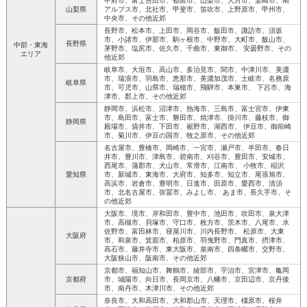
甲府市、富士吉田市、都留市、山梨市、大月市、韮崎市、南
山梨県
アルプス市、北社市、甲斐市、笛吹市、上野原市、甲州市、
中央市、その他近郊
長野市、松本市、上田市、岡谷市、飯田市、諏訪市、須坂
市、小諸市、伊那市、駒ヶ根市、中野市、大町市、飯山市、
長野県
中部・東海
茅野市、塩尻市、佐久市、千曲市、東御市、 安曇野市、その
エリア
他近郊
岐阜市、大垣市、高山市、多治見市、関市、中津川市、美濃
市、瑞浪市、羽島市、恵那市、美濃加茂市、土岐市、名務原
岐阜県
市、可児市、山県市、瑞穂市、飛騨市、本巣市、 下呂市、海
津市、郡上市、その他近郊
静岡市、浜松市、沼津市、熱海市、三島市、富士宮市、伊東
市、島田市、富士市、磐田市、焼津市、掛川市、藤枝市、御
静岡県
殿場市、袋井市、下田市、裾野市、湖西市、 伊豆市、御前崎
市、菊川市、伊豆の国市、牧之原市、その他近郊
名古屋市、豊橋市、岡崎市、一宮市、瀬戸市、半田市、春日
井市、豊川市、津島市、碧南市、刈谷市、豊田市、安城市、
西尾市、蒲郡市、犬山市、常滑市、江南市、 小牧市、稲沢
愛知県
市、新城市、東海市、大府市、知多市、知立市、尾張旭市、
高浜市、岩倉市、豊明市、日進市、田原市、愛西市、清須
市、北名古屋市、弥冨市、みよし市、 あま市、長久手市、そ
の他近郊
大阪市、境市、岸和田市、豊中市、池田市、吹田市、泉大津
市、高槻市、貝塚市、守口市、枚方市、茨木市、八尾市、水
佐野市、富田林市、寝屋川市、川内長野市、 松原市、大東
大阪府
市、和泉市、箕面市、柏原市、羽曳野市、門真市、摂津市、
高石市、藤井寺市、東大阪市、泉南市、四条畷市、交野市、
大阪狭山市、阪南市、その他近郊
京都市、福知山市、舞鶴市、綾部市、宇治市、宮津市、亀岡
京都府
市、城陽市、向日市、長岡京市、八幡市、京田辺市、京丹後
市、南丹市、木津川市、その他近郊
奈良市、大和高田市、大和郡山市、天理市、橿原市、桜井