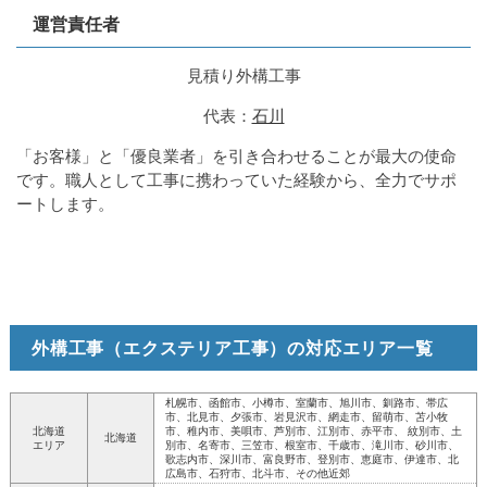
運営責任者
見積り外構工事
代表：
石川
「お客様」と「優良業者」を引き合わせることが最大の使命
です。職人として工事に携わっていた経験から、全力でサポ
ートします。
外構工事（エクステリア工事）の対応エリア一覧
札幌市、函館市、小樽市、室蘭市、旭川市、釧路市、帯広
市、北見市、夕張市、岩見沢市、網走市、留萌市、苫小牧
北海道
市、稚内市、美唄市、芦別市、江別市、赤平市、 紋別市、土
北海道
エリア
別市、名寄市、三笠市、根室市、千歳市、滝川市、砂川市、
歌志内市、深川市、富良野市、登別市、恵庭市、伊達市、北
広島市、石狩市、北斗市、その他近郊