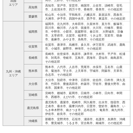
馬市、三好市、その他近郊
四国
エリア
高知市、室戸市、安芸市、南国市、土佐市、須崎市、宿毛
高知県
市、土佐清水市、四万十市、香南市、香美市、その他近郊
松山市、今治市、宇和島市、八幡浜市、新居浜市、西条市、
愛媛県
大洲市、伊予市、四国中央市、西予市、東温市、その他近郊
福岡市、北九州市、大牟田市、久留米市、直方市、飯塚市、
田川市、柳川市、八女市、筑後市、大川市、行橋市、豊前
福岡県
市、中野市、小郡市、筑紫野市、春日市、 大野城市、宗像
市、太宰府市、古賀市、福津市、うきは市、宮若市、朝倉
市、嘉麻市、みやま市、糸島市、その他近郊
佐賀市、唐津市、烏栖市、多久市、伊万里市、武雄市、鹿島
佐賀県
市、小城市、嬉野市、神埼市、その他近郊
長崎市、佐世保市、島原市、諫早市、大村市、平戸市、松浦
長崎県
市、対馬市、壱岐市、五島市、西海市、雲仙市、南島原市、
その他近郊
熊本市、八代市、人吉市、荒尾市、水俣市、玉名市、山鹿
熊本県
市、菊池市、宇土市、上天草市、宇城市、阿蘇市、天草市、
九州・沖縄
合志市、その他近郊
エリア
大分市、別府市、中津市、日田市、佐伯市、臼杵市、津久見
大分県
市、竹田市、豊後高田市、杵築市、宇佐市、豊後大野市、由
布市、国東市、その他近郊
宮崎市、都城市、延岡市、日南市、小林市、日向市、串間
宮崎県
市、西都市、えびの市、その他近郊
鹿児島市、鹿屋市、枕崎市、阿久根市、出水市、指宿市、西
之表市、垂水市、薩摩川内市、日置市、曽於市、霧島市、い
鹿児島県
ちき串木野市、南さつま市、志布志市、 奄美市、南九州市、
伊佐市、姶良市、その他近郊
那覇市、宜野湾市、石垣市、浦添市、名護市、糸満市、沖縄
沖縄県
市、豊見城市、うるま市、宮古島市、南城市、その他近郊