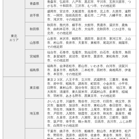
青森市、弘前市、八戸市、黒石市、平川市、五所川原市、つ
青森県
がる市、十和田市、三沢市、むつ市、その他近郊
盛岡市、宮古市、大船渡市、花巻市、北上市、久慈市、遠野
岩手県
市、一関市、陸前高田市、釜石市、二戸市、八幡平市、奥州
市、滝沢市、その他近郊
秋田市、熊代市、横手市、大館市、男鹿市、湯沢市、鹿角
秋田県
市、由利本荘市、潟上市、大仙市、北秋田市、にかほ市、仙
北市、その他近郊
東北
山形市、米沢市、鶴岡市、酒田市、新庄市、寒河江市、上山
エリア
山形県
市、村山市、長井市、天童市、東根市、尾花沢市、南陽市、
その他近郊
仙台市、石巻市、塩竈市、気仙沼市、白石市、名取市、角田
宮城県
市、多賀城市、岩沼市、登米市、栗原市、東松島市、大崎
市、その他近郊
福島市、会津若松市、郡山市、いわき市、白河市、須賀川
福島県
市、喜多方市、相馬市、二本松市、田村市、南相馬市、伊達
市、本宮市、その他近郊
東京２３区、八王子市、立川市、武蔵野市、三鷹市、青梅
市、府中市、昭島市、調布市、町田市、小金井市、小平市、
東京都
日野市、東村山市、国分寺市、国立市、福生市、 狛江市、東
大和市、清瀬市、東久留米市、武蔵村山市、多摩市、稲城
市、羽村市、あきる野市、西東京市、その他近郊
さいたま市、川越市、熊谷市、川口市、行田市、秩父市、所
沢市、飯能市、加須市、本庄市、東松山市、春日部市、狭山
市、羽生市、鴻巣市、深谷市、上尾市、草加市、 越谷市、蕨
埼玉県
市、戸田市、入間市、朝霞市、志木市、和光市、新座市、桶
川市、久喜市、北本市、八潮市、富士見市、三郷市、蒲田
市、坂戸市、幸手市、鶴ヶ島市、 日高市、吉川市、ふじみ野
市、白岡市その他近郊
千葉市、銚子市、市川市、船橋市、館山市、木更津市、松戸
市、野田市、茂原市、成田市、佐倉市、東金市、旭市、習志