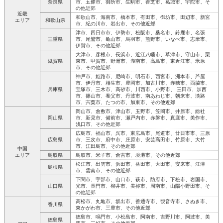
奈良県
市、五條市、御所市、生駒市、香芝市、葛城市、宇陀市、そ
の他近郊
近畿
和歌山市、海南市、橋本市、有田市、御坊市、田辺市、新宮
エリア
和歌山県
市、紀の川市、岩出市、その他近郊
津市、四日市市、伊勢市、松阪市、桑名市、鈴鹿市、名張
三重県
市、尾鷲市、亀山市、烏羽市、熊野市、いなべ市、志摩市、
伊賀市、その他近郊
大津市、彦根市、長浜市、近江八幡市、草津市、守山市、栗
滋賀県
東市、甲賀市、野洲市、湖南市、高島市、東近江市、米原
市、その他近郊
神戸市、姫路市、尼崎市、明石市、西宮市、洲本市、芦屋
市、伊丹市、相生市、豊岡市、加古川市、赤穂市、西脇市、
兵庫県
宝塚市、三木市、高砂市、川西市、小野市、 三田市、加西
市、篠山市、養父市、丹波市、南あわじ市、朝来市、淡路
市、宍粟市、たつの市、加東市、その他近郊
岡山市、倉敷市、津山市、玉野市、笠岡市、井原市、総社
岡山県
市、新見市、備前市、瀬戸内市、赤磐市、真庭市、美作市、
浅口市、その他近郊
広島市、福山市、呉市、東広島市、尾道市、廿日市市、三原
広島県
市、三次市、府中市、庄原市、安芸高田市、竹原市、大竹
市、江田島市、その他近郊
中国
エリア
鳥取県
鳥取市、米子市、倉吉市、境港市、その他近郊
松江市、出雲市、浜田市、益田市、大田市、安来市、江津
島根県
市、雲南市、その他近郊
下関市、宇部市、山口市、萩市、防府市、下松市、岩国市、
山口県
光市、長門市、柳井市、美祢市、周南市、山陽小野田市、そ
の他近郊
高松市、丸亀市、坂出市、善通寺市、観音寺市、さぬき市、
香川県
東かがわ市、三豊市、その他近郊
徳島市、鳴門市、小松島市、阿南市、吉野川市、阿波市、美
徳島県