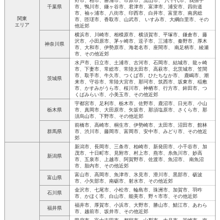
野市、柏市、勝浦市、市原市、流山市、 八千代市、我孫子
千葉県
市、鴨川市、鎌ヶ谷市、君津市、富津市、浦安市、四街道
市、袖ヶ浦市、八街市、印西市、白井市、富里市、南房総
関東
市、匝瑳市、香取市、山武市、 いすみ市、大綱白里市、その
エリア
他近郊
横浜市、川崎市、相模原市、横須賀市、平塚市、鎌倉市、藤
沢市、小田原市、茅ヶ崎市、逗子市、三浦市、秦野市、厚木
神奈川県
市、大和市、伊勢原市、海老名市、座間市、 南足柄市、綾瀬
市、その他近郊
水戸市、日立市、土浦市、古河市、石岡市、結城市、龍ヶ崎
市、下妻市、常総市、常陸太田市、高萩市、北茨城市、笠間
市、取手市、牛久市、つくば市、ひたちなか市、 鹿嶋市、潮
茨城県
来市、守谷市、常陸大宮市、那珂市、筑西市、坂東市、稲敷
市、かすみがうら市、桜川市、神栖市、行方市、鉾田市、つ
くばみらい市、小美玉市、その他近郊
宇都宮市、足利市、栃木市、佐野市、鹿沼市、日光市、小山
栃木県
市、真岡市、大田原市、矢坂市、那須塩原市、さくら市、那
須烏山市、下野市、その他近郊
前橋市、高崎市、桐生市、伊勢崎市、太田市、沼田市、館林
群馬県
市、渋川市、藤岡市、富岡市、安中市、みどり市、その他近
郊
新潟市、長岡市、三条市、柏崎市、新発田市、小千谷市、加
茂市、十日町市、見附市、村上市、燕市、糸魚川市、妙高
新潟県
市、五泉市、上越市、阿賀野市、佐渡市、魚沼市、 南魚沼
市、胎内市、その他近郊
富山市、高岡市、魚津市、氷見市、滑川市、黒部市、砺波
富山県
市、小矢部市、南砺市、射水市、その他近郊
金沢市、七尾市、小松市、輪島市、珠洲市、加賀市、羽咋
石川県
市、かほく市、白山市、能美市、野々市市、その他近郊
福井市、厚賀市、小浜市、大野市、勝山市、鯖江市、あわら
福井県
市、越前市、坂井市、その他近郊